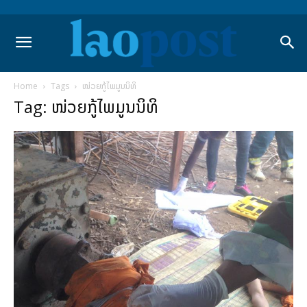
Home
Tags
ໜ່ວຍກູ້ໄພມູນນິທິ
Tag: ໜ່ວຍກູ້ໄພມູນນິທິ