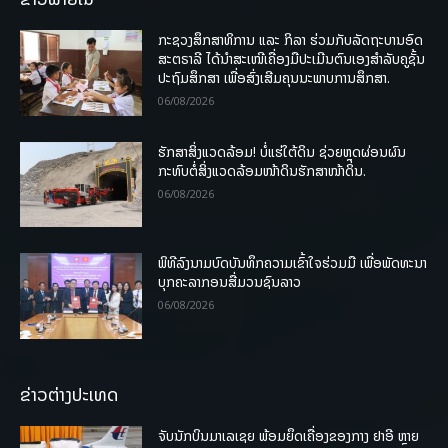
ກະຊວງສຶກສາທິການ ແລະ ກິລາ ຮ່ວມກັບລັດຖະບານອົດ
ສະຕຣາລີ ໄດ້ນຳສະເໜີເຄື່ອງມືປະເມີນຕົນເອງສຳລັບຄູຊັ້ນ
ປະຖົມສຶກສາ ເພື່ອສົ່ງເສີມຄຸນນະພາບການສຶກສາ.
06/08/2026
ຮັກສາສິ່ງແວດລ້ອມ! ບໍ່ແຮ່ໃຕ້ດິນ ຊ່ວຍຫຼຸດຜ່ອນຜົນ
ກະທົບຕໍ່ສິ່ງແວດລ້ອມໜ້າດິນຮັກສາໜ້າດິນ.
06/08/2026
ພິທີລົງນາມບົດບັນທຶກຄວາມເຂົ້າໃຈຮ່ວມມື ເພື່ອພັດທະນາ
ບຸກຄະລາກອນສື່ມວນຊົນລາວ
06/08/2026
ຂ່າວຕ່າງປະເທດ
ຈັບນັກບິນມາເລເຊຍ ພ້ອມຍຶດເຄື່ອງຂອງກາງ ຢາອີ ຫຼາຍ