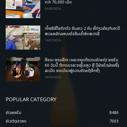
ກວ່າ 70,000 ເມັດ
06/08/2026
ເຈົ້າໜ້າທີ່ໄທກັກຕົວ ຄົນລາວ 2 ຄົນ ທີ່ກ່ຽວຂ້ອງກັບຄະດີ
ສາວແອລັກລອບເຮໂຣອີນເຂົ້າອົດສະຕາລີ
16/07/2026
ອີຣານ-ອາເມລິກາ ເຈລະຈາຍຸດຕິຄວາມຂັດແຍ່ງ! ພາຍໃນ
60 ວັນນີ້ ຖ້າການເຈລະຈາຫຼົ້ມເຫຼວ ຫຼື ມີຝ່າຍໃດຝ່າຍໜຶ່ງ
ລະເມີດ ອາດນໍາມາສູ່ຄວາມຂັດແຍ້ງອີກຄັ້ງ
18/06/2026
POPULAR CATEGORY
ຂ່າວພາຍ​ໃນ
8486
ຂ່າວຕ່າງປະເທດ
7003