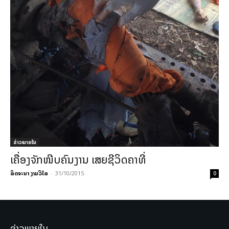
ຂ່າວພາຍ​ໃນ
ເຄື່ອງຈັກໜີບຄົນງານ ເສຍຊີວິດຄາທີ່
ລິດຈະນາ ງາມວິໄລ
-
31/10/2015
0
ຂ່າວພາຍໃນ