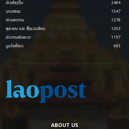
ຂ່າວທ້ອງຖິ່ນ
2484
ນານາສາລະ
1547
ຂ່າວເຫດການ
1278
ສຸຂະພາບ ແລະ ສີ່ງແວດລ້ອມ
1203
ຂ່າວການພັດທະນາ
1197
ມູມໄອທີລາວ
683
ABOUT US