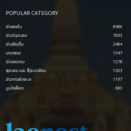
POPULAR CATEGORY
ຂ່າວພາຍ​ໃນ
8486
ຂ່າວຕ່າງປະເທດ
7003
ຂ່າວທ້ອງຖິ່ນ
2484
ນານາສາລະ
1547
ຂ່າວເຫດການ
1278
ສຸຂະພາບ ແລະ ສີ່ງແວດລ້ອມ
1203
ຂ່າວການພັດທະນາ
1197
ມູມໄອທີລາວ
683