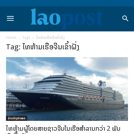
Home
Tags
ໄທຫ້າມເຮືອຈີນເຂົ້າຝັ່ງ
Tag: ໄທຫ້າມເຮືອຈີນເຂົ້າຝັ່ງ
ຂ່າວຕ່າງປະເທດ
ໄທຫ້າມຜູ້ໂດຍສາຍຊາວຈີນໃນເຮືອສຳລານກວ່າ 2 ພັນ