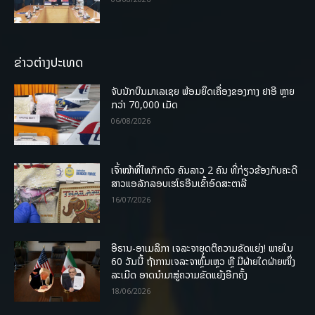
ຂ່າວຕ່າງປະເທດ
ຈັບນັກບິນມາເລເຊຍ ພ້ອມຍຶດເຄື່ອງຂອງກາງ ຢາອີ ຫຼາຍ
ກວ່າ 70,000 ເມັດ
06/08/2026
ເຈົ້າໜ້າທີ່ໄທກັກຕົວ ຄົນລາວ 2 ຄົນ ທີ່ກ່ຽວຂ້ອງກັບຄະດີ
ສາວແອລັກລອບເຮໂຣອີນເຂົ້າອົດສະຕາລີ
16/07/2026
ອີຣານ-ອາເມລິກາ ເຈລະຈາຍຸດຕິຄວາມຂັດແຍ່ງ! ພາຍໃນ
60 ວັນນີ້ ຖ້າການເຈລະຈາຫຼົ້ມເຫຼວ ຫຼື ມີຝ່າຍໃດຝ່າຍໜຶ່ງ
ລະເມີດ ອາດນໍາມາສູ່ຄວາມຂັດແຍ້ງອີກຄັ້ງ
18/06/2026