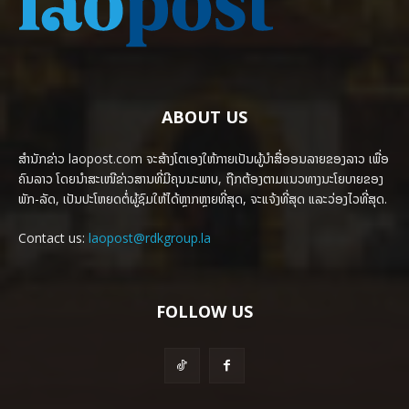
ABOUT US
ສຳນັກຂ່າວ laopost.com ຈະສ້າງໂຕເອງໃຫ້ກາຍເປັນຜູ້ນຳສື່ອອນລາຍຂອງລາວ ເພື່ອ
ຄົນລາວ ໂດຍນຳສະເໜີຂ່າວສານທີ່ມີຄຸນນະພາບ, ຖືກຕ້ອງຕາມແນວທາງນະໂຍບາຍຂອງ
ພັກ-ລັດ, ເປັນປະໂຫຍດຕໍ່ຜູ້ຊົມໃຫ້ໄດ້ຫຼາກຫຼາຍທີ່ສຸດ, ຈະແຈ້ງທີ່ສຸດ ແລະວ່ອງໄວທີ່ສຸດ.
Contact us:
laopost@rdkgroup.la
FOLLOW US