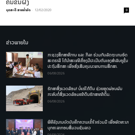
ຄົນຂຶ້ນຝັ່ງ
ບຸດສະດີ ສາຍນ້ຳມັດ
-
12/02/2020
0
ຂ່າວພາຍໃນ
ກະຊວງສຶກສາທິການ ແລະ ກິລາ ຮ່ວມກັບລັດຖະບານອົດ
ສະຕຣາລີ ໄດ້ນຳສະເໜີເຄື່ອງມືປະເມີນຕົນເອງສຳລັບຄູຊັ້ນ
ປະຖົມສຶກສາ ເພື່ອສົ່ງເສີມຄຸນນະພາບການສຶກສາ.
06/08/2026
ຮັກສາສິ່ງແວດລ້ອມ! ບໍ່ແຮ່ໃຕ້ດິນ ຊ່ວຍຫຼຸດຜ່ອນຜົນ
ກະທົບຕໍ່ສິ່ງແວດລ້ອມໜ້າດິນຮັກສາໜ້າດິນ.
06/08/2026
ພິທີລົງນາມບົດບັນທຶກຄວາມເຂົ້າໃຈຮ່ວມມື ເພື່ອພັດທະນາ
ບຸກຄະລາກອນສື່ມວນຊົນລາວ
06/08/2026