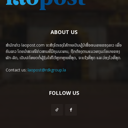
ABOUT US
ສຳນັກຂ່າວ laopost.com ຈະສ້າງໂຕເອງໃຫ້ກາຍເປັນຜູ້ນຳສື່ອອນລາຍຂອງລາວ ເພື່ອ
ຄົນລາວ ໂດຍນຳສະເໜີຂ່າວສານທີ່ມີຄຸນນະພາບ, ຖືກຕ້ອງຕາມແນວທາງນະໂຍບາຍຂອງ
ພັກ-ລັດ, ເປັນປະໂຫຍດຕໍ່ຜູ້ຊົມໃຫ້ໄດ້ຫຼາກຫຼາຍທີ່ສຸດ, ຈະແຈ້ງທີ່ສຸດ ແລະວ່ອງໄວທີ່ສຸດ.
Contact us:
laopost@rdkgroup.la
FOLLOW US