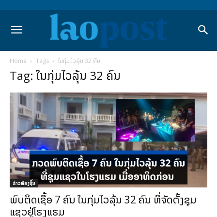
Home
Tags
ໃນກຸ່ມໄວລຸ້ນ 32 ຄົນ
Tag: ໃນກຸ່ມໄວລຸ້ນ 32 ຄົນ
ຂ່າວທ້ອງຖິ່ນ
ພົບຕິດເຊື້ອ 7 ຄົນ ໃນກຸ່ມໄວລຸ້ນ 32 ຄົນ ທີ່ຈັດຕັ້ງຊຸມ
ແຊວຢູ່ໂຮງແຮມ