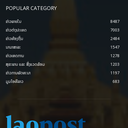
POPULAR CATEGORY
ຂ່າວພາຍ​ໃນ
8487
ຂ່າວຕ່າງປະເທດ
7003
ຂ່າວທ້ອງຖິ່ນ
2484
ນານາສາລະ
1547
ຂ່າວເຫດການ
1278
ສຸຂະພາບ ແລະ ສີ່ງແວດລ້ອມ
1203
ຂ່າວການພັດທະນາ
1197
ມູມໄອທີລາວ
683