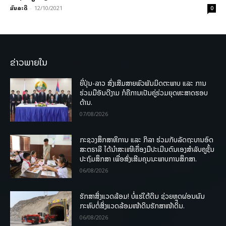
ມົນລະດີ
-
12/10/2021
0
ຂ່າວພາຍໃນ
ຍີ່ປຸ່ນ-ລາວ ສົ່ງເສີມສາຍພົວພັນມິດຕະພາບ ແລະ ການ
ຮ່ວມມືອັນດີງາມ ກໍຄືການເປັນຄູ່ຮ່ວມຍຸດທະສາດຮອບ
ດ້ານ.
07/08/2026
ກະຊວງສຶກສາທິການ ແລະ ກິລາ ຮ່ວມກັບລັດຖະບານອົດ
ສະຕຣາລີ ໄດ້ນຳສະເໜີເຄື່ອງມືປະເມີນຕົນເອງສຳລັບຄູຊັ້ນ
ປະຖົມສຶກສາ ເພື່ອສົ່ງເສີມຄຸນນະພາບການສຶກສາ.
06/08/2026
ຮັກສາສິ່ງແວດລ້ອມ! ບໍ່ແຮ່ໃຕ້ດິນ ຊ່ວຍຫຼຸດຜ່ອນຜົນ
ກະທົບຕໍ່ສິ່ງແວດລ້ອມໜ້າດິນຮັກສາໜ້າດິນ.
06/08/2026