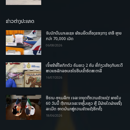
ຂ່າວຕ່າງປະເທດ
ຈັບນັກບິນມາເລເຊຍ ພ້ອມຍຶດເຄື່ອງຂອງກາງ ຢາອີ ຫຼາຍ
ກວ່າ 70,000 ເມັດ
06/08/2026
ເຈົ້າໜ້າທີ່ໄທກັກຕົວ ຄົນລາວ 2 ຄົນ ທີ່ກ່ຽວຂ້ອງກັບຄະດີ
ສາວແອລັກລອບເຮໂຣອີນເຂົ້າອົດສະຕາລີ
16/07/2026
ອີຣານ-ອາເມລິກາ ເຈລະຈາຍຸດຕິຄວາມຂັດແຍ່ງ! ພາຍໃນ
60 ວັນນີ້ ຖ້າການເຈລະຈາຫຼົ້ມເຫຼວ ຫຼື ມີຝ່າຍໃດຝ່າຍໜຶ່ງ
ລະເມີດ ອາດນໍາມາສູ່ຄວາມຂັດແຍ້ງອີກຄັ້ງ
18/06/2026