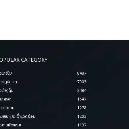
OPULAR CATEGORY
າວພາຍ​ໃນ
8487
າວຕ່າງປະເທດ
7003
າວທ້ອງຖິ່ນ
2484
ນາສາລະ
1547
າວເຫດການ
1278
ຂະພາບ ແລະ ສີ່ງແວດລ້ອມ
1203
າວການພັດທະນາ
1197