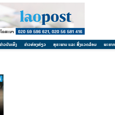
​ຂ່າວບັນເທິງ
​ຂ່າວທ່ອງທ່ຽວ
ສຸຂະພາບ ແລະ ສີ່ງແວດລ້ອມ
ພະຍາກ