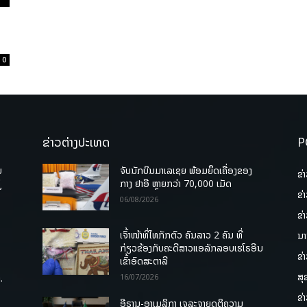
0
ຂ່າວຕ່າງປະເທດ
P
ບ
ຈັບນັກບິນມາເລເຊຍ ພ້ອມຍຶດເຄື່ອງຂອງ
ຂ່
່
ກາງ ຢາອີ ຫຼາຍກວ່າ 70,000 ເມັດ
ຂ່
06/08/2026
ຂ່
ເຈົ້າໜ້າທີ່ໄທກັກຕົວ ຄົນລາວ 2 ຄົນ ທີ່
ນາ
ກ່ຽວຂ້ອງກັບຄະດີສາວແອລັກລອບເຮໂຣອີນ
ຂ່
ເຂົ້າອົດສະຕາລີ
ສຸ
.
16/07/2026
ຂ່
ອີຣານ-ອາເມລິກາ ເຈລະຈາຍຸດຕິຄວາມ