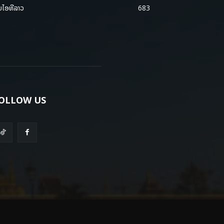
ມໄອທີລາວ
683
OLLOW US