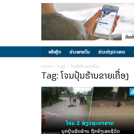
ໜ້າຫຼັກ
ຂ່າວພາຍ​ໃນ
ຂ່າວຕ່າງປະເທດ
Home
Tags
ໂຈນປຸ້ນຮ້ານຂາຍເຄື່ອງ
Tag: ໂຈນປຸ້ນຮ້ານຂາຍເຄື່ອງ