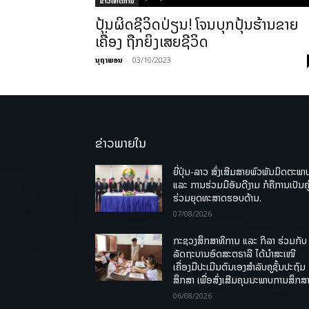
ຂ່າວເຫດການ
ປຸ້ນຜິດຊີວິດປ່ຽນ! ໂຈນບຸກປຸ້ນຮ້ານຂາຍ
ເຄື່ອງ ຖືກຍິງເສຍຊີວິດ
ນຸຖາພອນ
-
03/10/2023
ຂ່າວພາຍໃນ
ຍີ່ປຸ່ນ-ລາວ ສົ່ງເສີມສາຍພົວພັນມິດຕະພາ
ແລະ ການຮ່ວມມືອັນດີງາມ ກໍຄືການເປັນຄູ
ຮ່ວມຍຸດທະສາດຮອບດ້ານ.
07/08/2026
ກະຊວງສຶກສາທິການ ແລະ ກິລາ ຮ່ວມກັບ
ລັດຖະບານອົດສະຕຣາລີ ໄດ້ນຳສະເໜີ
ເຄື່ອງມືປະເມີນຕົນເອງສຳລັບຄູຊັ້ນປະຖົມ
ສຶກສາ ເພື່ອສົ່ງເສີມຄຸນນະພາບການສຶກສາ
06/08/2026