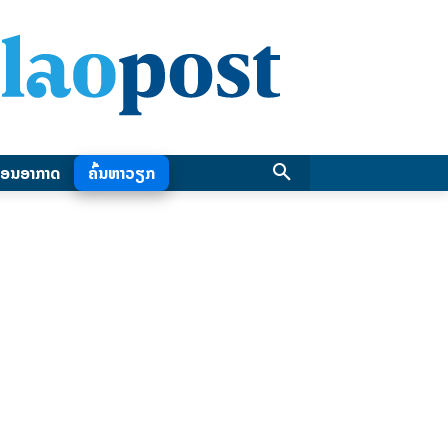
ອນອາກາດ
ຄົ້ນຫາວຽກ