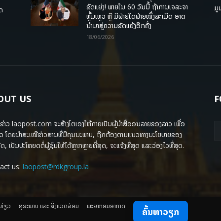
ຂັດແຍ່ງ! ພາຍໃນ 60 ວັນນີ້ ຖ້າການເຈລະຈາ
ມູ
ຸດ
ຫຼົ້ມເຫຼວ ຫຼື ມີຝ່າຍໃດຝ່າຍໜຶ່ງລະເມີດ ອາດ
ນໍາມາສູ່ຄວາມຂັດແຍ້ງອີກຄັ້ງ
18/06/2026
OUT US
F
ຂ່າວ laopost.com ຈະສ້າງໂຕເອງໃຫ້ກາຍເປັນຜູ້ນຳສື່ອອນລາຍຂອງລາວ ເພື່ອ
ວ ໂດຍນຳສະເໜີຂ່າວສານທີ່ມີຄຸນນະພາບ, ຖືກຕ້ອງຕາມແນວທາງນະໂຍບາຍຂອງ
ດ, ເປັນປະໂຫຍດຕໍ່ຜູ້ຊົມໃຫ້ໄດ້ຫຼາກຫຼາຍທີ່ສຸດ, ຈະແຈ້ງທີ່ສຸດ ແລະວ່ອງໄວທີ່ສຸດ.
act us:
laopost@rdkgroup.la
ງທ່ຽວ
ສຸຂະພາບ ແລະ ສີ່ງແວດລ້ອມ
ພະຍາກອນອາກາດ
ຄົ້ນຫາວຽກ