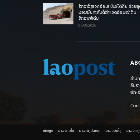
ຮັກສາສິ່ງແວດລ້ອມ! ບໍ່ແຮ່ໃຕ້ດິນ ຊ່ວຍຫຼ
ຜ່ອນຜົນກະທົບຕໍ່ສິ່ງແວດລ້ອມໜ້າດິນ
ຮັກສາໜ້າດິນ.
06/08/2026
AB
ສຳນັກ
ຄົນລາ
ພັກ-ລັ
Cont
ໜ້າຫຼັກ
ຂ່າວພາຍ​ໃນ
ຂ່າວຕ່າງປະເທດ
​ຂ່າວບັນເທິງ
​ຂ່າວທ່ອ