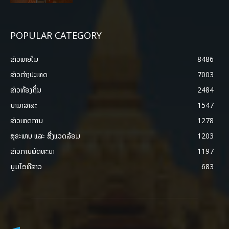
POPULAR CATEGORY
ຂ່າວພາຍ​ໃນ
8486
ຂ່າວຕ່າງປະເທດ
7003
ຂ່າວທ້ອງຖິ່ນ
2484
ນານາສາລະ
1547
ຂ່າວເຫດການ
1278
ສຸຂະພາບ ແລະ ສີ່ງແວດລ້ອມ
1203
ຂ່າວການພັດທະນາ
1197
ມູມໄອທີລາວ
683