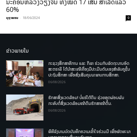
ນະຄອນຫລວງວຽງຈັນ ທັງໝົດ 17 ເສັ້ນ ສຳເລັດແລ້ວ
60%
ນຸຖາພອນ
-
18/06/2024
0
ຂ່າວພາຍໃນ
ກະຊວງສຶກສາທິການ ແລະ ກິລາ ຮ່ວມກັບລັດຖະບານອົດ
ສະຕຣາລີ ໄດ້ນຳສະເໜີເຄື່ອງມືປະເມີນຕົນເອງສຳລັບຄູຊັ້ນ
ປະຖົມສຶກສາ ເພື່ອສົ່ງເສີມຄຸນນະພາບການສຶກສາ.
06/08/2026
ຮັກສາສິ່ງແວດລ້ອມ! ບໍ່ແຮ່ໃຕ້ດິນ ຊ່ວຍຫຼຸດຜ່ອນຜົນ
ກະທົບຕໍ່ສິ່ງແວດລ້ອມໜ້າດິນຮັກສາໜ້າດິນ.
06/08/2026
ພິທີລົງນາມບົດບັນທຶກຄວາມເຂົ້າໃຈຮ່ວມມື ເພື່ອພັດທະນາ