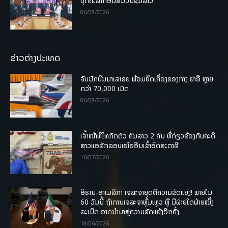
ບຸກຄະລາກອນສື່ມວນຊົນລາວ
06/08/2026
ຂ່າວຕ່າງປະເທດ
ຈັບນັກບິນມາເລເຊຍ ພ້ອມຍຶດເຄື່ອງຂອງກາງ ຢາອີ ຫຼາຍ
ກວ່າ 70,000 ເມັດ
06/08/2026
ເຈົ້າໜ້າທີ່ໄທກັກຕົວ ຄົນລາວ 2 ຄົນ ທີ່ກ່ຽວຂ້ອງກັບຄະດີ
ສາວແອລັກລອບເຮໂຣອີນເຂົ້າອົດສະຕາລີ
16/07/2026
ອີຣານ-ອາເມລິກາ ເຈລະຈາຍຸດຕິຄວາມຂັດແຍ່ງ! ພາຍໃນ
60 ວັນນີ້ ຖ້າການເຈລະຈາຫຼົ້ມເຫຼວ ຫຼື ມີຝ່າຍໃດຝ່າຍໜຶ່ງ
ລະເມີດ ອາດນໍາມາສູ່ຄວາມຂັດແຍ້ງອີກຄັ້ງ
18/06/2026