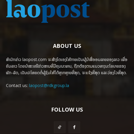
ABOUT US
ສຳນັກຂ່າວ laopost.com ຈະສ້າງໂຕເອງໃຫ້ກາຍເປັນຜູ້ນຳສື່ອອນລາຍຂອງລາວ ເພື່ອ
ຄົນລາວ ໂດຍນຳສະເໜີຂ່າວສານທີ່ມີຄຸນນະພາບ, ຖືກຕ້ອງຕາມແນວທາງນະໂຍບາຍຂອງ
ພັກ-ລັດ, ເປັນປະໂຫຍດຕໍ່ຜູ້ຊົມໃຫ້ໄດ້ຫຼາກຫຼາຍທີ່ສຸດ, ຈະແຈ້ງທີ່ສຸດ ແລະວ່ອງໄວທີ່ສຸດ.
Contact us:
laopost@rdkgroup.la
FOLLOW US