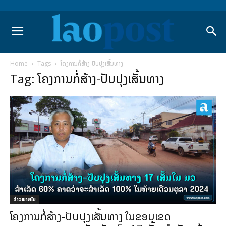
Home
Tags
ໂຄງການກໍ່ສ້າງ-ປັບປຸງເສັ້ນທາງ
Tag: ໂຄງການກໍ່ສ້າງ-ປັບປຸງເສັ້ນທາງ
ຂ່າວພາຍ​ໃນ
ໂຄງການກໍ່ສ້າງ-ປັບປຸງເສັ້ນທາງ ໃນຂອບເຂດ