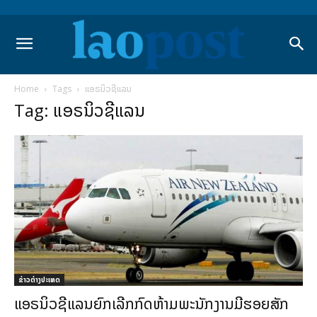
Home
Tags
ແອຣນິວຊີແລນ
Tag: ແອຣນິວຊີແລນ
ຂ່າວຕ່າງປະເທດ
ແອຣນິວຊີແລນຍົກເລີກກົດຫ້າມພະນັກງານມີຮອຍສັກ