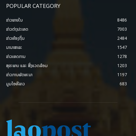
POPULAR CATEGORY
ຂ່າວພາຍ​ໃນ
8486
ຂ່າວຕ່າງປະເທດ
7003
ຂ່າວທ້ອງຖິ່ນ
2484
ນານາສາລະ
1547
ຂ່າວເຫດການ
1278
ສຸຂະພາບ ແລະ ສີ່ງແວດລ້ອມ
1203
ຂ່າວການພັດທະນາ
1197
ມູມໄອທີລາວ
683