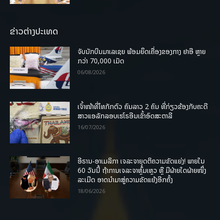
ຂ່າວຕ່າງປະເທດ
ຈັບນັກບິນມາເລເຊຍ ພ້ອມຍຶດເຄື່ອງຂອງກາງ ຢາອີ ຫຼາຍ
ກວ່າ 70,000 ເມັດ
06/08/2026
ເຈົ້າໜ້າທີ່ໄທກັກຕົວ ຄົນລາວ 2 ຄົນ ທີ່ກ່ຽວຂ້ອງກັບຄະດີ
ສາວແອລັກລອບເຮໂຣອີນເຂົ້າອົດສະຕາລີ
16/07/2026
ອີຣານ-ອາເມລິກາ ເຈລະຈາຍຸດຕິຄວາມຂັດແຍ່ງ! ພາຍໃນ
60 ວັນນີ້ ຖ້າການເຈລະຈາຫຼົ້ມເຫຼວ ຫຼື ມີຝ່າຍໃດຝ່າຍໜຶ່ງ
ລະເມີດ ອາດນໍາມາສູ່ຄວາມຂັດແຍ້ງອີກຄັ້ງ
18/06/2026