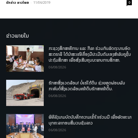
ນັກຂ່າວ ລາວໂພສ
-
11/06/2019
0
ຂ່າວພາຍໃນ
ກະຊວງສຶກສາທິການ ແລະ ກິລາ ຮ່ວມກັບລັດຖະບານອົດ
ສະຕຣາລີ ໄດ້ນຳສະເໜີເຄື່ອງມືປະເມີນຕົນເອງສຳລັບຄູຊັ້ນ
ປະຖົມສຶກສາ ເພື່ອສົ່ງເສີມຄຸນນະພາບການສຶກສາ.
06/08/2026
ຮັກສາສິ່ງແວດລ້ອມ! ບໍ່ແຮ່ໃຕ້ດິນ ຊ່ວຍຫຼຸດຜ່ອນຜົນ
ກະທົບຕໍ່ສິ່ງແວດລ້ອມໜ້າດິນຮັກສາໜ້າດິນ.
06/08/2026
ພິທີລົງນາມບົດບັນທຶກຄວາມເຂົ້າໃຈຮ່ວມມື ເພື່ອພັດທະນາ
ບຸກຄະລາກອນສື່ມວນຊົນລາວ
06/08/2026