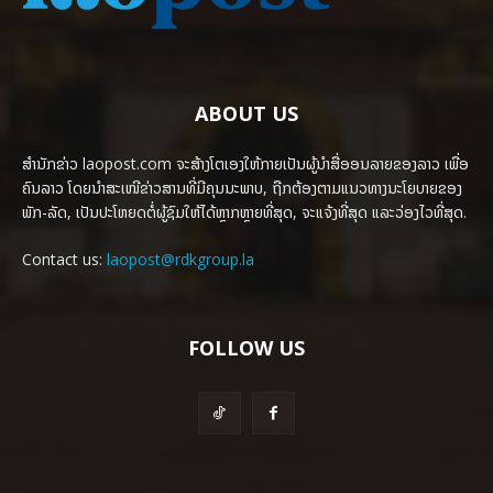
ABOUT US
ສຳນັກຂ່າວ laopost.com ຈະສ້າງໂຕເອງໃຫ້ກາຍເປັນຜູ້ນຳສື່ອອນລາຍຂອງລາວ ເພື່ອ
ຄົນລາວ ໂດຍນຳສະເໜີຂ່າວສານທີ່ມີຄຸນນະພາບ, ຖືກຕ້ອງຕາມແນວທາງນະໂຍບາຍຂອງ
ພັກ-ລັດ, ເປັນປະໂຫຍດຕໍ່ຜູ້ຊົມໃຫ້ໄດ້ຫຼາກຫຼາຍທີ່ສຸດ, ຈະແຈ້ງທີ່ສຸດ ແລະວ່ອງໄວທີ່ສຸດ.
Contact us:
laopost@rdkgroup.la
FOLLOW US