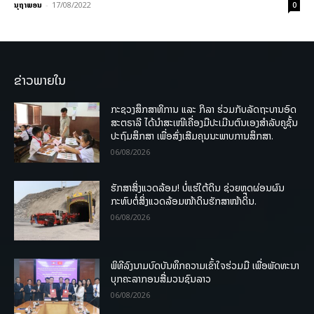
ນຸຖາພອນ
-
17/08/2022
0
ຂ່າວພາຍໃນ
ກະຊວງສຶກສາທິການ ແລະ ກິລາ ຮ່ວມກັບລັດຖະບານອົດ
ສະຕຣາລີ ໄດ້ນຳສະເໜີເຄື່ອງມືປະເມີນຕົນເອງສຳລັບຄູຊັ້ນ
ປະຖົມສຶກສາ ເພື່ອສົ່ງເສີມຄຸນນະພາບການສຶກສາ.
06/08/2026
ຮັກສາສິ່ງແວດລ້ອມ! ບໍ່ແຮ່ໃຕ້ດິນ ຊ່ວຍຫຼຸດຜ່ອນຜົນ
ກະທົບຕໍ່ສິ່ງແວດລ້ອມໜ້າດິນຮັກສາໜ້າດິນ.
06/08/2026
ພິທີລົງນາມບົດບັນທຶກຄວາມເຂົ້າໃຈຮ່ວມມື ເພື່ອພັດທະນາ
ບຸກຄະລາກອນສື່ມວນຊົນລາວ
06/08/2026