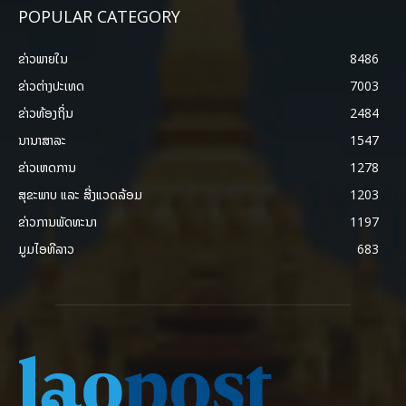
POPULAR CATEGORY
ຂ່າວພາຍ​ໃນ
8486
ຂ່າວຕ່າງປະເທດ
7003
ຂ່າວທ້ອງຖິ່ນ
2484
ນານາສາລະ
1547
ຂ່າວເຫດການ
1278
ສຸຂະພາບ ແລະ ສີ່ງແວດລ້ອມ
1203
ຂ່າວການພັດທະນາ
1197
ມູມໄອທີລາວ
683