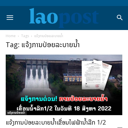
Home
Tags
ແຈ້ງການປ່ອຍລະບາຍນ້ຳ
Tag: ແຈ້ງການປ່ອຍລະບາຍນ້ຳ
ແຈ້ງການປ່ອຍນ້ຳ
ແຈ້ງການປ່ອຍລະບາຍນ້ຳເຂື່ອນໄຟຟ້ານ້ຳລີກ 1/2