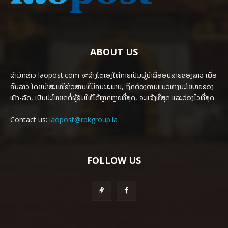
ABOUT US
ສຳນັກຂ່າວ laopost.com ຈະສ້າງໂຕເອງໃຫ້ກາຍເປັນຜູ້ນຳສື່ອອນລາຍຂອງລາວ ເພື່ອ
ຄົນລາວ ໂດຍນຳສະເໜີຂ່າວສານທີ່ມີຄຸນນະພາບ, ຖືກຕ້ອງຕາມແນວທາງນະໂຍບາຍຂອງ
ພັກ-ລັດ, ເປັນປະໂຫຍດຕໍ່ຜູ້ຊົມໃຫ້ໄດ້ຫຼາກຫຼາຍທີ່ສຸດ, ຈະແຈ້ງທີ່ສຸດ ແລະວ່ອງໄວທີ່ສຸດ.
Contact us:
laopost@rdkgroup.la
FOLLOW US