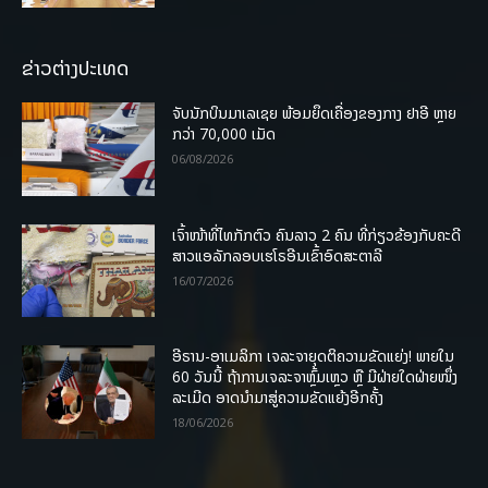
ຂ່າວຕ່າງປະເທດ
ຈັບນັກບິນມາເລເຊຍ ພ້ອມຍຶດເຄື່ອງຂອງກາງ ຢາອີ ຫຼາຍ
ກວ່າ 70,000 ເມັດ
06/08/2026
ເຈົ້າໜ້າທີ່ໄທກັກຕົວ ຄົນລາວ 2 ຄົນ ທີ່ກ່ຽວຂ້ອງກັບຄະດີ
ສາວແອລັກລອບເຮໂຣອີນເຂົ້າອົດສະຕາລີ
16/07/2026
ອີຣານ-ອາເມລິກາ ເຈລະຈາຍຸດຕິຄວາມຂັດແຍ່ງ! ພາຍໃນ
60 ວັນນີ້ ຖ້າການເຈລະຈາຫຼົ້ມເຫຼວ ຫຼື ມີຝ່າຍໃດຝ່າຍໜຶ່ງ
ລະເມີດ ອາດນໍາມາສູ່ຄວາມຂັດແຍ້ງອີກຄັ້ງ
18/06/2026