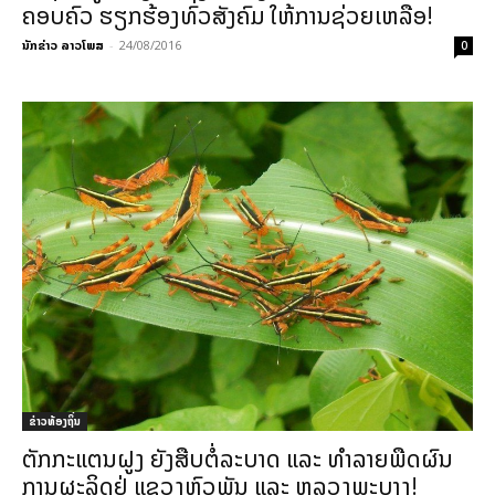
ຄອບຄົວ ຮຽກຮ້ອງທົ່ວສັງຄົມ ໃຫ້ການຊ່ວຍເຫລືອ!
ນັກຂ່າວ ລາວໂພສ
-
24/08/2016
0
ຂ່າວທ້ອງຖິ່ນ
ຕັກກະແຕນຝູງ ຍັງສືບຕໍ່ລະບາດ ແລະ ທຳລາຍພືດຜົນ
ການຜະລິດຢູ່ ແຂວງຫົວພັນ ແລະ ຫລວງພະບາງ!