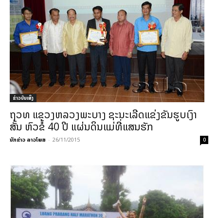
​ຂ່າວບັນເທິງ
ຖວທ ແຂວງຫລວງພະບາງ ຊະນະເລີດແຂ່ງຂັນຮູບເງົາ
ສັ້ນ ຫົວຂໍ້ 40 ປີ ແຜ່ນດິນແມ່ທີ່ແສນຮັກ
ນັກຂ່າວ ລາວໂພສ
-
26/11/2015
0