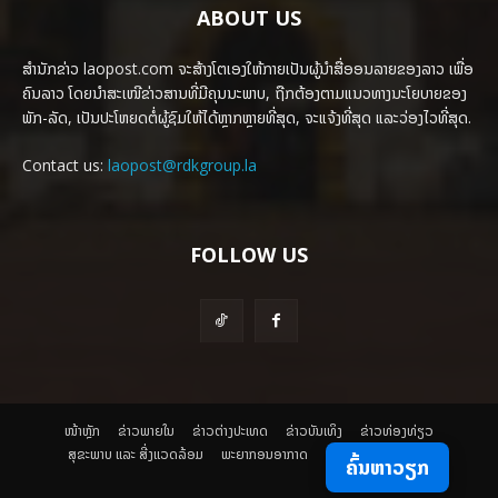
ABOUT US
ສຳນັກຂ່າວ laopost.com ຈະສ້າງໂຕເອງໃຫ້ກາຍເປັນຜູ້ນຳສື່ອອນລາຍຂອງລາວ ເພື່ອ
ຄົນລາວ ໂດຍນຳສະເໜີຂ່າວສານທີ່ມີຄຸນນະພາບ, ຖືກຕ້ອງຕາມແນວທາງນະໂຍບາຍຂອງ
ພັກ-ລັດ, ເປັນປະໂຫຍດຕໍ່ຜູ້ຊົມໃຫ້ໄດ້ຫຼາກຫຼາຍທີ່ສຸດ, ຈະແຈ້ງທີ່ສຸດ ແລະວ່ອງໄວທີ່ສຸດ.
Contact us:
laopost@rdkgroup.la
FOLLOW US
ໜ້າຫຼັກ
ຂ່າວພາຍ​ໃນ
ຂ່າວຕ່າງປະເທດ
​ຂ່າວບັນເທິງ
​ຂ່າວທ່ອງທ່ຽວ
ສຸຂະພາບ ແລະ ສີ່ງແວດລ້ອມ
ພະຍາກອນອາກາດ
ຄົ້ນຫາວຽກ