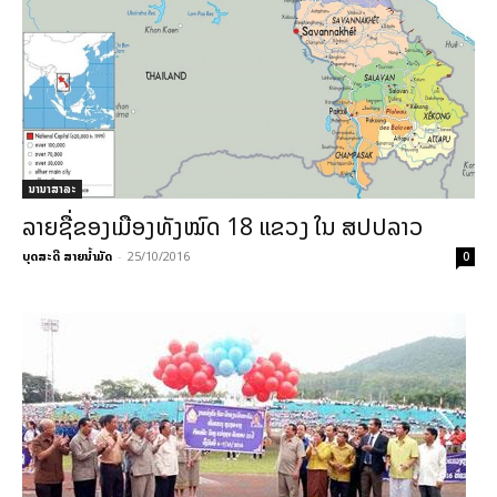
ນານາສາລະ
ລາຍຊື່ຂອງເມືອງທັງໝົດ 18 ແຂວງ ໃນ ສປປລາວ
ບຸດສະດີ ສາຍນ້ຳມັດ
-
25/10/2016
0