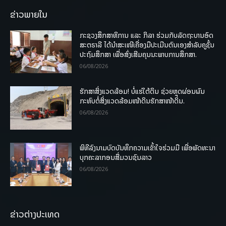
ຂ່າວພາຍໃນ
ກະຊວງສຶກສາທິການ ແລະ ກິລາ ຮ່ວມກັບລັດຖະບານອົດ
ສະຕຣາລີ ໄດ້ນຳສະເໜີເຄື່ອງມືປະເມີນຕົນເອງສຳລັບຄູຊັ້ນ
ປະຖົມສຶກສາ ເພື່ອສົ່ງເສີມຄຸນນະພາບການສຶກສາ.
06/08/2026
ຮັກສາສິ່ງແວດລ້ອມ! ບໍ່ແຮ່ໃຕ້ດິນ ຊ່ວຍຫຼຸດຜ່ອນຜົນ
ກະທົບຕໍ່ສິ່ງແວດລ້ອມໜ້າດິນຮັກສາໜ້າດິນ.
06/08/2026
ພິທີລົງນາມບົດບັນທຶກຄວາມເຂົ້າໃຈຮ່ວມມື ເພື່ອພັດທະນາ
ບຸກຄະລາກອນສື່ມວນຊົນລາວ
06/08/2026
ຂ່າວຕ່າງປະເທດ