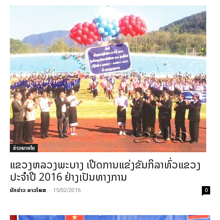
ຂ່າວພາຍ​ໃນ
ແຂວງຫລວງພະບາງ ເປີດການແຂ່ງຂັນກິລາທົ່ວແຂວງ
ປະຈຳປີ 2016 ຢ່າງເປັນທາງການ
ນັກຂ່າວ ລາວໂພສ
-
15/02/2016
0