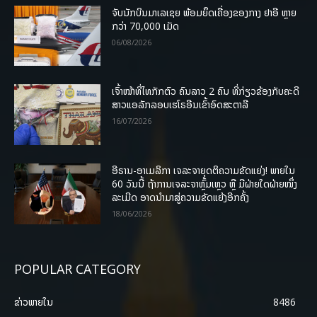
ຈັບນັກບິນມາເລເຊຍ ພ້ອມຍຶດເຄື່ອງຂອງກາງ ຢາອີ ຫຼາຍ
ກວ່າ 70,000 ເມັດ
06/08/2026
ເຈົ້າໜ້າທີ່ໄທກັກຕົວ ຄົນລາວ 2 ຄົນ ທີ່ກ່ຽວຂ້ອງກັບຄະດີ
ສາວແອລັກລອບເຮໂຣອີນເຂົ້າອົດສະຕາລີ
16/07/2026
ອີຣານ-ອາເມລິກາ ເຈລະຈາຍຸດຕິຄວາມຂັດແຍ່ງ! ພາຍໃນ
60 ວັນນີ້ ຖ້າການເຈລະຈາຫຼົ້ມເຫຼວ ຫຼື ມີຝ່າຍໃດຝ່າຍໜຶ່ງ
ລະເມີດ ອາດນໍາມາສູ່ຄວາມຂັດແຍ້ງອີກຄັ້ງ
18/06/2026
POPULAR CATEGORY
ຂ່າວພາຍ​ໃນ
8486