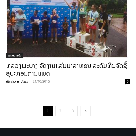
ຂ່າວພາຍ​ໃນ
ຫລວງພະບາງ ຈັດງານແລ່ນມາລາທອນ ລະດົມທືນຈັດຊື້
ອຸປະກອນການແພດ
ນັກຂ່າວ ລາວໂພສ
-
21/10/2015
0
1
2
3