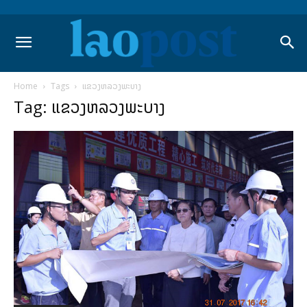
Home
Tags
ແຂວງຫລວງພະບາງ
Tag: ແຂວງຫລວງພະບາງ