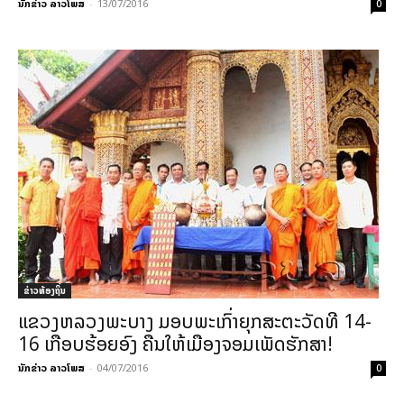
ນັກຂ່າວ ລາວໂພສ
-
13/07/2016
0
ຂ່າວທ້ອງຖິ່ນ
ແຂວງຫລວງພະບາງ ມອບພະເກົ່າຍຸກສະຕະວັດທີ 14-
16 ເກືອບຮ້ອຍອົງ ຄືນໃຫ້ເມືອງຈອມເພັດຮັກສາ!
ນັກຂ່າວ ລາວໂພສ
-
04/07/2016
0