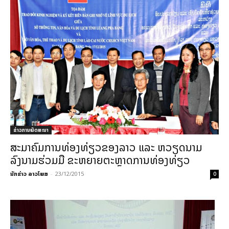
ຂ່າວການພັດທະນາ
ສະມາຄົມການທ່ອງທ່ຽວຂອງລາວ ແລະ ຫວຽດນາມ
ລົງນາມຮ່ວມມື ຂະຫຍາຍຕະຫຼາດການທ່ອງທ່ຽວ
ນັກຂ່າວ ລາວໂພສ
-
23/12/2015
0