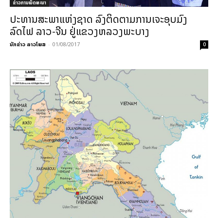
ຂ່າວການພັດທະນາ
ປະທານສະພາແຫ່ງຊາດ ລົງຕິດຕາມການເຈະອຸບມົງ
ລົດໄຟ ລາວ-ຈີນ ຢູ່ແຂວງຫລວງພະບາງ
ນັກຂ່າວ ລາວໂພສ
-
01/08/2017
0