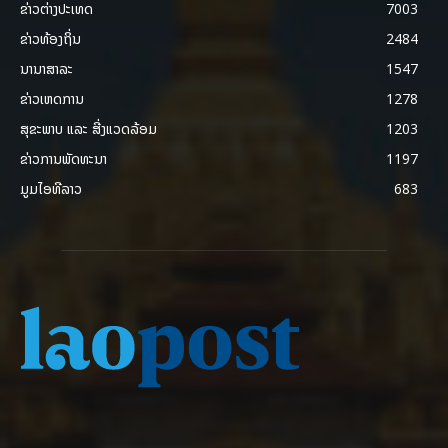
ຂ່າວຕ່າງປະເທດ
7003
ຂ່າວທ້ອງຖິ່ນ
2484
ນານາສາລະ
1547
ຂ່າວເຫດການ
1278
ສຸຂະພາບ ແລະ ສີ່ງແວດລ້ອມ
1203
ຂ່າວການພັດທະນາ
1197
ມູມໄອທີລາວ
683