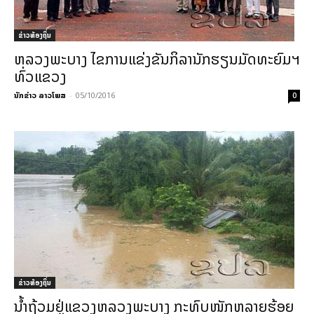
ຂ່າວທ້ອງຖິ່ນ
ຫລວງພະບາງ ໄຂການແຂ່ງຂັນກິລານັກຮຽນມັດທະຍົມຯ
ທົ່ວແຂວງ
ນັກຂ່າວ ລາວໂພສ
-
05/10/2016
0
ຂ່າວທ້ອງຖິ່ນ
ນ້ຳຖ້ວມຢູ່ແຂວງຫລວງພະບາງ ກະທົບໜັກຫລາຍຮ້ອຍ