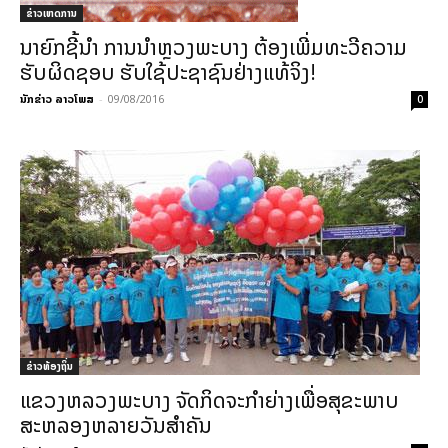
ຂ່າວເຫດການ
ນາຍົກຊີ້ນຳ ການນຳຫຼວງພະບາງ ຕ້ອງເພີ່ມທະວີຄວາມ
ຮັບຜິດຊອບ ຮັບໃຊ້ປະຊາຊົນຢ່າງແທ້ຈິງ!
ນັກຂ່າວ ລາວໂພສ
-
09/08/2016
0
ຂ່າວທ້ອງຖິ່ນ
ແຂວງຫລວງພະບາງ ຈັດກິດຈະກຳຍ່າງເພື່ອສຸຂະພາບ
ສະຫລອງຫລາຍວັນສຳຄັນ