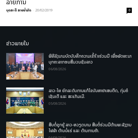
ລາຍການ
ບຸດສະດີ ສາຍນ້ຳມັດ
-
20/02/2019
0
ຂ່າວພາຍໃນ
ພິທີລົງນາມບົດບັນທຶກຄວາມເຂົ້າໃຈຮ່ວມມື ເພື່ອພັດທະນາ
ບຸກຄະລາກອນສື່ມວນຊົນລາວ
06/08/2026
ລາວ-ໄທ ຍົກລະດັບການແກ້ໄຂບັນຫາຢາເສບຕິດ, ກຸ່ມຄໍ
ເຊັນເຕີ ແລະ ສະແກັມເມີ.
05/08/2026
ສືບຕໍ່ຊຸກຍູ້ ລາວ-ຫວຽດນາມ ສືບຕໍ່ຮ່ວມມືດ້ານພະລັງງານ
ໄຟຟ້າ ດ້ານບໍ່ແຮ່ ແລະ ດ້ານການຄ້າ.
04/08/2026