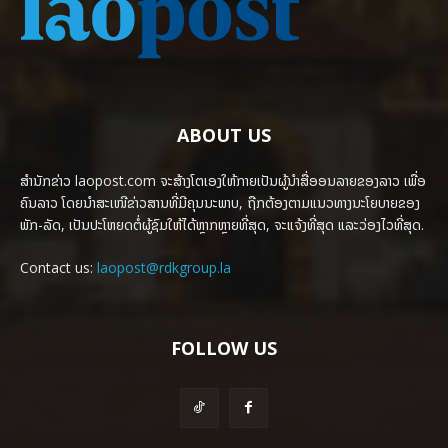
ABOUT US
ສຳນັກຂ່າວ laopost.com ຈະສ້າງໂຕເອງໃຫ້ກາຍເປັນຜູ້ນຳສື່ອອນລາຍຂອງລາວ ເພື່ອ
ຄົນລາວ ໂດຍນຳສະເໜີຂ່າວສານທີ່ມີຄຸນນະພາບ, ຖືກຕ້ອງຕາມແນວທາງນະໂຍບາຍຂອງ
ພັກ-ລັດ, ເປັນປະໂຫຍດຕໍ່ຜູ້ຊົມໃຫ້ໄດ້ຫຼາກຫຼາຍທີ່ສຸດ, ຈະແຈ້ງທີ່ສຸດ ແລະວ່ອງໄວທີ່ສຸດ.
Contact us:
laopost@rdkgroup.la
FOLLOW US