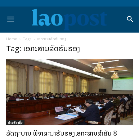
Home
Tags
ເອກະສານລັດຮັບຮອງ
Tag: ເອກະສານລັດຮັບຮອງ
ຂ່າວທ້ອງຖິ່ນ
ລັດຖະບານ ພິຈາລະນາຮັບຮອງເອກະສານສຳຄັນ 8