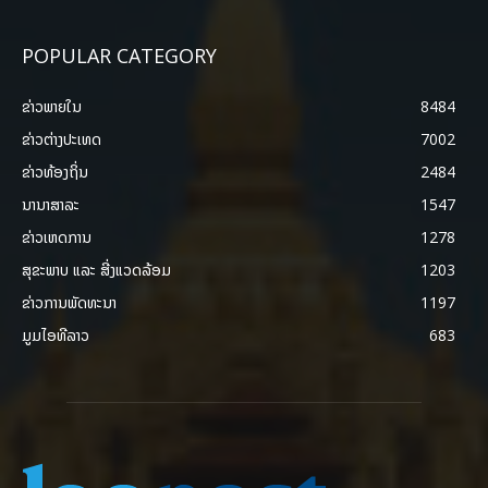
POPULAR CATEGORY
ຂ່າວພາຍ​ໃນ
8484
ຂ່າວຕ່າງປະເທດ
7002
ຂ່າວທ້ອງຖິ່ນ
2484
ນານາສາລະ
1547
ຂ່າວເຫດການ
1278
ສຸຂະພາບ ແລະ ສີ່ງແວດລ້ອມ
1203
ຂ່າວການພັດທະນາ
1197
ມູມໄອທີລາວ
683