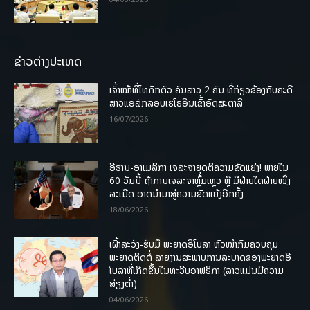
ຂ່າວຕ່າງປະເທດ
ເຈົ້າໜ້າທີ່ໄທກັກຕົວ ຄົນລາວ 2 ຄົນ ທີ່ກ່ຽວຂ້ອງກັບຄະດີ
ສາວແອລັກລອບເຮໂຣອີນເຂົ້າອົດສະຕາລີ
16/07/2026
ອີຣານ-ອາເມລິກາ ເຈລະຈາຍຸດຕິຄວາມຂັດແຍ່ງ! ພາຍໃນ
60 ວັນນີ້ ຖ້າການເຈລະຈາຫຼົ້ມເຫຼວ ຫຼື ມີຝ່າຍໃດຝ່າຍໜຶ່ງ
ລະເມີດ ອາດນໍາມາສູ່ຄວາມຂັດແຍ້ງອີກຄັ້ງ
18/06/2026
ເຝົ້າລະວັງ-ຮັບມື ພະຍາດອີໂບລາ ຫົວໜ້າກົມຄວບຄຸມ
ພະຍາດຕິດຕໍ່ ລາຍງານສະພາບການລະບາດຂອງພະຍາດອີ
ໂບລາທີ່ເກີດຂຶ້ນໃນທະວີບອາຟຣິກາ (ລາວແມ່ນມີຄວາມ
ສ່ຽງຕໍ່າ)
04/06/2026