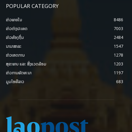
POPULAR CATEGORY
ຂ່າວພາຍ​ໃນ
8486
ຂ່າວຕ່າງປະເທດ
7003
ຂ່າວທ້ອງຖິ່ນ
2484
ນານາສາລະ
1547
ຂ່າວເຫດການ
1278
ສຸຂະພາບ ແລະ ສີ່ງແວດລ້ອມ
1203
ຂ່າວການພັດທະນາ
1197
ມູມໄອທີລາວ
683