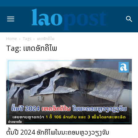
Home
Tags
ເຫດອັກຄີໄພ
Tag: ເຫດອັກຄີໄພ
ຂ່າວພາຍ​ໃນ
ຕົ້ນປີ 2024 ອັກຄີໄພໃນນະຄອນຫຼວງວຽງຈັນ