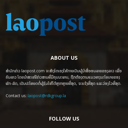
ABOUT US
ສຳນັກຂ່າວ laopost.com ຈະສ້າງໂຕເອງໃຫ້ກາຍເປັນຜູ້ນຳສື່ອອນລາຍຂອງລາວ ເພື່ອ
ຄົນລາວ ໂດຍນຳສະເໜີຂ່າວສານທີ່ມີຄຸນນະພາບ, ຖືກຕ້ອງຕາມແນວທາງນະໂຍບາຍຂອງ
ພັກ-ລັດ, ເປັນປະໂຫຍດຕໍ່ຜູ້ຊົມໃຫ້ໄດ້ຫຼາກຫຼາຍທີ່ສຸດ, ຈະແຈ້ງທີ່ສຸດ ແລະວ່ອງໄວທີ່ສຸດ.
Contact us:
laopost@rdkgroup.la
FOLLOW US