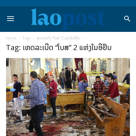
Home
Tags
ເຫດລະເບີດ “ໂບສ” 2 ແຫ່ງໃນອີຢິບ
Tag: ເຫດລະເບີດ “ໂບສ” 2 ແຫ່ງໃນອີຢິບ