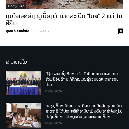
ຂ່າວຕ່າງປະເທດ
ກຸ່ມໄອເອສອ້າງ ຢູ່ເບື້ອງຫຼັງເຫດລະເບີດ “ໂບສ” 2 ແຫ່ງໃນ
ອີຢິບ
ບຸດສະດີ ສາຍນ້ຳມັດ
-
10/04/2017
0
ຂ່າວພາຍໃນ
ຍີ່ປຸ່ນ-ລາວ ສົ່ງເສີມສາຍພົວພັນມິດຕະພາບ ແລະ ການ
ຮ່ວມມືອັນດີງາມ ກໍຄືການເປັນຄູ່ຮ່ວມຍຸດທະສາດຮອບ
ດ້ານ.
07/08/2026
ກະຊວງສຶກສາທິການ ແລະ ກິລາ ຮ່ວມກັບລັດຖະບານອົດ
ສະຕຣາລີ ໄດ້ນຳສະເໜີເຄື່ອງມືປະເມີນຕົນເອງສຳລັບຄູຊັ້ນ
ປະຖົມສຶກສາ ເພື່ອສົ່ງເສີມຄຸນນະພາບການສຶກສາ.
06/08/2026