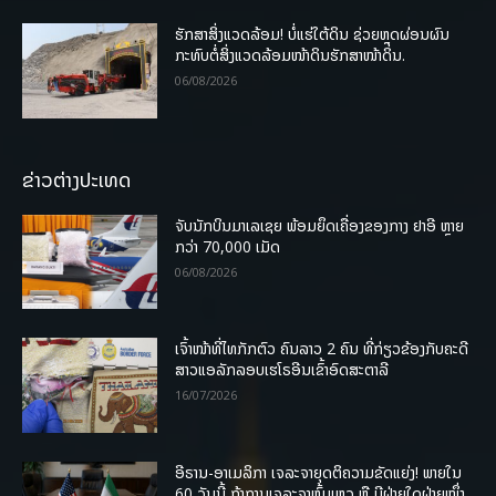
ຮັກສາສິ່ງແວດລ້ອມ! ບໍ່ແຮ່ໃຕ້ດິນ ຊ່ວຍຫຼຸດຜ່ອນຜົນ
ກະທົບຕໍ່ສິ່ງແວດລ້ອມໜ້າດິນຮັກສາໜ້າດິນ.
06/08/2026
ຂ່າວຕ່າງປະເທດ
ຈັບນັກບິນມາເລເຊຍ ພ້ອມຍຶດເຄື່ອງຂອງກາງ ຢາອີ ຫຼາຍ
ກວ່າ 70,000 ເມັດ
06/08/2026
ເຈົ້າໜ້າທີ່ໄທກັກຕົວ ຄົນລາວ 2 ຄົນ ທີ່ກ່ຽວຂ້ອງກັບຄະດີ
ສາວແອລັກລອບເຮໂຣອີນເຂົ້າອົດສະຕາລີ
16/07/2026
ອີຣານ-ອາເມລິກາ ເຈລະຈາຍຸດຕິຄວາມຂັດແຍ່ງ! ພາຍໃນ
60 ວັນນີ້ ຖ້າການເຈລະຈາຫຼົ້ມເຫຼວ ຫຼື ມີຝ່າຍໃດຝ່າຍໜຶ່ງ