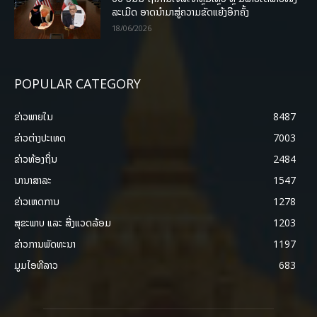
ລະເມີດ ອາດນໍາມາສູ່ຄວາມຂັດແຍ້ງອີກຄັ້ງ
18/06/2026
POPULAR CATEGORY
ຂ່າວພາຍ​ໃນ
8487
ຂ່າວຕ່າງປະເທດ
7003
ຂ່າວທ້ອງຖິ່ນ
2484
ນານາສາລະ
1547
ຂ່າວເຫດການ
1278
ສຸຂະພາບ ແລະ ສີ່ງແວດລ້ອມ
1203
ຂ່າວການພັດທະນາ
1197
ມູມໄອທີລາວ
683