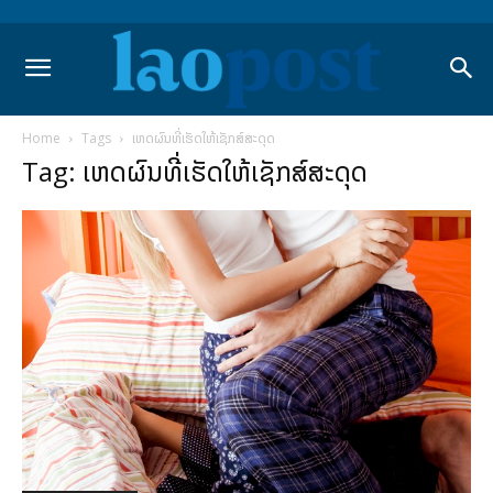
Home
Tags
ເຫດຜົນທີ່ເຮັດໃຫ້ເຊັກສ໌ສະດຸດ
Tag: ເຫດຜົນທີ່ເຮັດໃຫ້ເຊັກສ໌ສະດຸດ