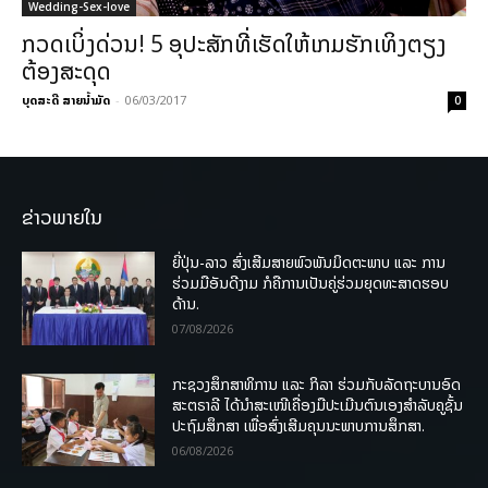
Wedding-Sex-love
ກວດເບິ່ງດ່ວນ! 5 ອຸປະສັກທີ່ເຮັດໃຫ້ເກມຮັກເທິງຕຽງ
ຕ້ອງສະດຸດ
ບຸດສະດີ ສາຍນ້ຳມັດ
-
06/03/2017
0
ຂ່າວພາຍໃນ
ຍີ່ປຸ່ນ-ລາວ ສົ່ງເສີມສາຍພົວພັນມິດຕະພາບ ແລະ ການ
ຮ່ວມມືອັນດີງາມ ກໍຄືການເປັນຄູ່ຮ່ວມຍຸດທະສາດຮອບ
ດ້ານ.
07/08/2026
ກະຊວງສຶກສາທິການ ແລະ ກິລາ ຮ່ວມກັບລັດຖະບານອົດ
ສະຕຣາລີ ໄດ້ນຳສະເໜີເຄື່ອງມືປະເມີນຕົນເອງສຳລັບຄູຊັ້ນ
ປະຖົມສຶກສາ ເພື່ອສົ່ງເສີມຄຸນນະພາບການສຶກສາ.
06/08/2026