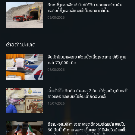
ຮັກສາສິ່ງແວດລ້ອມ! ບໍ່ແຮ່ໃຕ້ດິນ ຊ່ວຍຫຼຸດຜ່ອນຜົນ
ກະທົບຕໍ່ສິ່ງແວດລ້ອມໜ້າດິນຮັກສາໜ້າດິນ.
06/08/2026
ຂ່າວຕ່າງປະເທດ
ຈັບນັກບິນມາເລເຊຍ ພ້ອມຍຶດເຄື່ອງຂອງກາງ ຢາອີ ຫຼາຍ
ກວ່າ 70,000 ເມັດ
06/08/2026
ເຈົ້າໜ້າທີ່ໄທກັກຕົວ ຄົນລາວ 2 ຄົນ ທີ່ກ່ຽວຂ້ອງກັບຄະດີ
ສາວແອລັກລອບເຮໂຣອີນເຂົ້າອົດສະຕາລີ
16/07/2026
ອີຣານ-ອາເມລິກາ ເຈລະຈາຍຸດຕິຄວາມຂັດແຍ່ງ! ພາຍໃນ
60 ວັນນີ້ ຖ້າການເຈລະຈາຫຼົ້ມເຫຼວ ຫຼື ມີຝ່າຍໃດຝ່າຍໜຶ່ງ