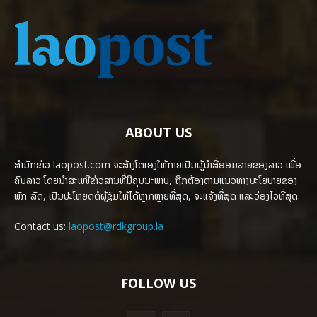
ABOUT US
ສຳນັກຂ່າວ laopost.com ຈະສ້າງໂຕເອງໃຫ້ກາຍເປັນຜູ້ນຳສື່ອອນລາຍຂອງລາວ ເພື່ອ
ຄົນລາວ ໂດຍນຳສະເໜີຂ່າວສານທີ່ມີຄຸນນະພາບ, ຖືກຕ້ອງຕາມແນວທາງນະໂຍບາຍຂອງ
ພັກ-ລັດ, ເປັນປະໂຫຍດຕໍ່ຜູ້ຊົມໃຫ້ໄດ້ຫຼາກຫຼາຍທີ່ສຸດ, ຈະແຈ້ງທີ່ສຸດ ແລະວ່ອງໄວທີ່ສຸດ.
Contact us:
laopost@rdkgroup.la
FOLLOW US