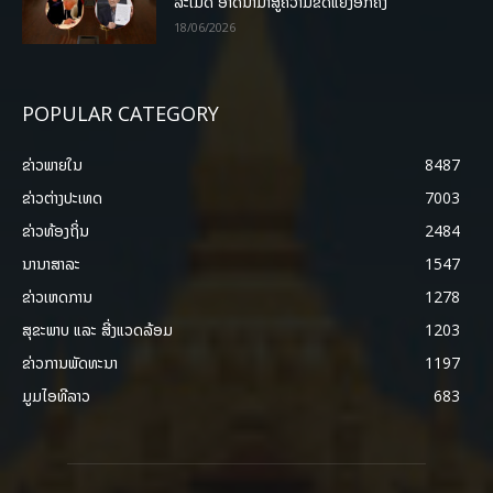
ລະເມີດ ອາດນໍາມາສູ່ຄວາມຂັດແຍ້ງອີກຄັ້ງ
18/06/2026
POPULAR CATEGORY
ຂ່າວພາຍ​ໃນ
8487
ຂ່າວຕ່າງປະເທດ
7003
ຂ່າວທ້ອງຖິ່ນ
2484
ນານາສາລະ
1547
ຂ່າວເຫດການ
1278
ສຸຂະພາບ ແລະ ສີ່ງແວດລ້ອມ
1203
ຂ່າວການພັດທະນາ
1197
ມູມໄອທີລາວ
683