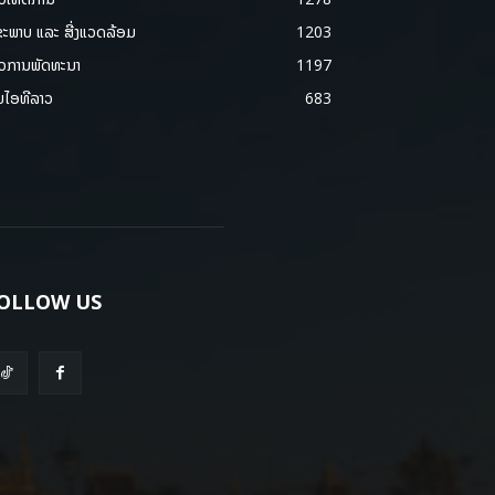
ຂະພາບ ແລະ ສີ່ງແວດລ້ອມ
1203
າວການພັດທະນາ
1197
ມໄອທີລາວ
683
OLLOW US