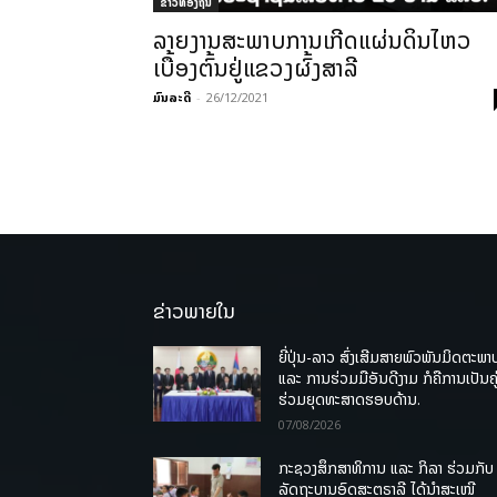
ຂ່າວທ້ອງຖິ່ນ
ລາຍງານສະພາບການເກີດແຜ່ນດິນໄຫວ
ເບື້ອງຕົ້ນຢູ່ແຂວງຜົ້ງສາລີ
ມົນລະດີ
-
26/12/2021
ຂ່າວພາຍໃນ
ຍີ່ປຸ່ນ-ລາວ ສົ່ງເສີມສາຍພົວພັນມິດຕະພາ
ແລະ ການຮ່ວມມືອັນດີງາມ ກໍຄືການເປັນຄູ
ຮ່ວມຍຸດທະສາດຮອບດ້ານ.
07/08/2026
ກະຊວງສຶກສາທິການ ແລະ ກິລາ ຮ່ວມກັບ
ລັດຖະບານອົດສະຕຣາລີ ໄດ້ນຳສະເໜີ