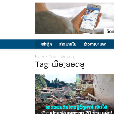
ໜ້າຫຼັກ
ຂ່າວພາຍ​ໃນ
ຂ່າວຕ່າງປະເທດ
Home
Tags
ເມືອງຍອດອູ
Tag: ເມືອງຍອດອູ