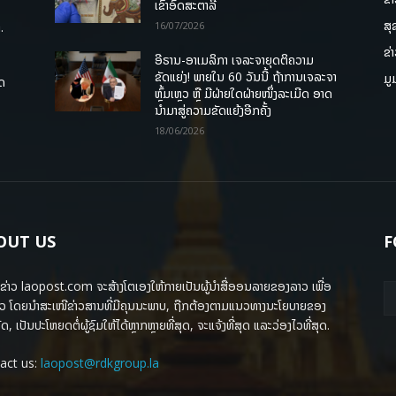
ເຂົ້າອົດສະຕາລີ
ສຸ
.
16/07/2026
ຂ່
ອີຣານ-ອາເມລິກາ ເຈລະຈາຍຸດຕິຄວາມ
ຂັດແຍ່ງ! ພາຍໃນ 60 ວັນນີ້ ຖ້າການເຈລະຈາ
ມູ
ຸດ
ຫຼົ້ມເຫຼວ ຫຼື ມີຝ່າຍໃດຝ່າຍໜຶ່ງລະເມີດ ອາດ
ນໍາມາສູ່ຄວາມຂັດແຍ້ງອີກຄັ້ງ
18/06/2026
OUT US
F
ຂ່າວ laopost.com ຈະສ້າງໂຕເອງໃຫ້ກາຍເປັນຜູ້ນຳສື່ອອນລາຍຂອງລາວ ເພື່ອ
ວ ໂດຍນຳສະເໜີຂ່າວສານທີ່ມີຄຸນນະພາບ, ຖືກຕ້ອງຕາມແນວທາງນະໂຍບາຍຂອງ
ດ, ເປັນປະໂຫຍດຕໍ່ຜູ້ຊົມໃຫ້ໄດ້ຫຼາກຫຼາຍທີ່ສຸດ, ຈະແຈ້ງທີ່ສຸດ ແລະວ່ອງໄວທີ່ສຸດ.
act us:
laopost@rdkgroup.la