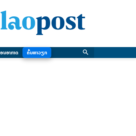
ອນອາກາດ
ຄົ້ນຫາວຽກ