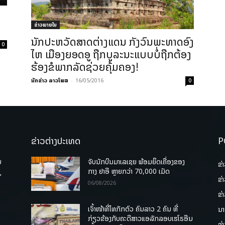
ຂ່າວພາຍ​ໃນ
ນັກປະຫວັດສາດຕ່າງແດນ ກັງວົນພະທາດອົງ
0
ໄຫ ເມືອງຍອດອູ ຖືກບູລະນະແບບບໍ່ຖືກຕ້ອງ
ຮ້ອງຂໍພາກລັດຊ່ວຍຄຸ້ມຄອງ!
ນັກຂ່າວ ລາວໂພສ
-
16/05/2016
0
ຂ່າວຕ່າງປະເທດ
P
ບ
ຈັບນັກບິນມາເລເຊຍ ພ້ອມຍຶດເຄື່ອງຂອງ
ຂ່
່
ກາງ ຢາອີ ຫຼາຍກວ່າ 70,000 ເມັດ
ຂ່
06/08/2026
ຂ່
ເຈົ້າໜ້າທີ່ໄທກັກຕົວ ຄົນລາວ 2 ຄົນ ທີ່
ນາ
ກ່ຽວຂ້ອງກັບຄະດີສາວແອລັກລອບເຮໂຣອີນ
ຂ່