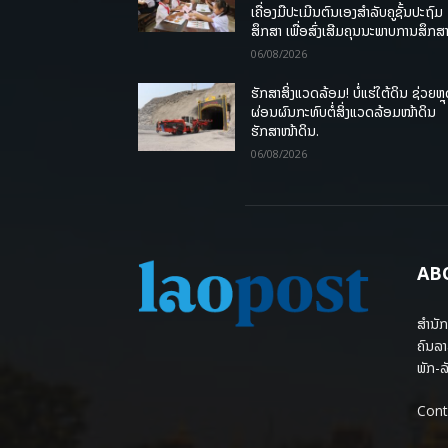
ເຄື່ອງມືປະເມີນຕົນເອງສຳລັບຄູຊັ້ນປະຖົມ
ສຶກສາ ເພື່ອສົ່ງເສີມຄຸນນະພາບການສຶກສາ
06/08/2026
ຮັກສາສິ່ງແວດລ້ອມ! ບໍ່ແຮ່ໃຕ້ດິນ ຊ່ວຍຫຼ
ຜ່ອນຜົນກະທົບຕໍ່ສິ່ງແວດລ້ອມໜ້າດິນ
ຮັກສາໜ້າດິນ.
06/08/2026
AB
ສຳນັກ
ຄົນລາ
ພັກ-ລັ
Cont