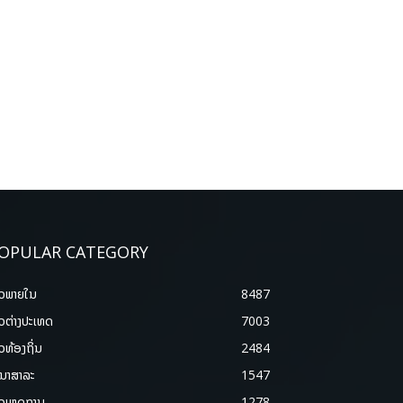
OPULAR CATEGORY
າວພາຍ​ໃນ
8487
າວຕ່າງປະເທດ
7003
າວທ້ອງຖິ່ນ
2484
ນາສາລະ
1547
າວເຫດການ
1278