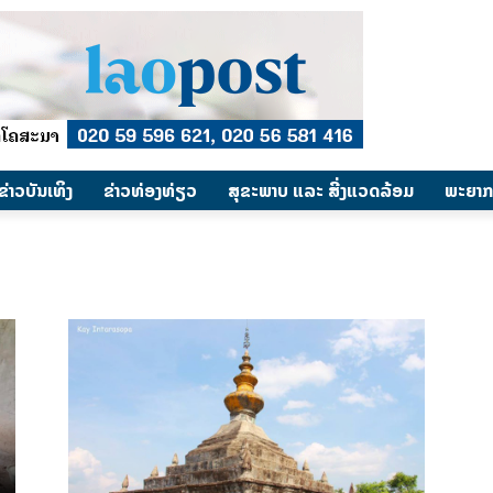
​ຂ່າວບັນເທິງ
​ຂ່າວທ່ອງທ່ຽວ
ສຸຂະພາບ ແລະ ສີ່ງແວດລ້ອມ
ພະຍາກ