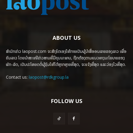
ABOUT US
ສຳນັກຂ່າວ laopost.com ຈະສ້າງໂຕເອງໃຫ້ກາຍເປັນຜູ້ນຳສື່ອອນລາຍຂອງລາວ ເພື່ອ
ຄົນລາວ ໂດຍນຳສະເໜີຂ່າວສານທີ່ມີຄຸນນະພາບ, ຖືກຕ້ອງຕາມແນວທາງນະໂຍບາຍຂອງ
ພັກ-ລັດ, ເປັນປະໂຫຍດຕໍ່ຜູ້ຊົມໃຫ້ໄດ້ຫຼາກຫຼາຍທີ່ສຸດ, ຈະແຈ້ງທີ່ສຸດ ແລະວ່ອງໄວທີ່ສຸດ.
Contact us:
laopost@rdkgroup.la
FOLLOW US