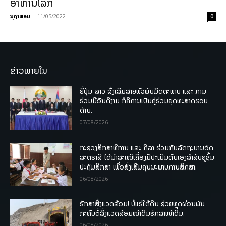
ອາຫານໂລກ
ນຸຖາພອນ
-
11/05/2022
0
ຂ່າວພາຍໃນ
ຍີ່ປຸ່ນ-ລາວ ສົ່ງເສີມສາຍພົວພັນມິດຕະພາບ ແລະ ການ
ຮ່ວມມືອັນດີງາມ ກໍຄືການເປັນຄູ່ຮ່ວມຍຸດທະສາດຮອບ
ດ້ານ.
07/08/2026
ກະຊວງສຶກສາທິການ ແລະ ກິລາ ຮ່ວມກັບລັດຖະບານອົດ
ສະຕຣາລີ ໄດ້ນຳສະເໜີເຄື່ອງມືປະເມີນຕົນເອງສຳລັບຄູຊັ້ນ
ປະຖົມສຶກສາ ເພື່ອສົ່ງເສີມຄຸນນະພາບການສຶກສາ.
06/08/2026
ຮັກສາສິ່ງແວດລ້ອມ! ບໍ່ແຮ່ໃຕ້ດິນ ຊ່ວຍຫຼຸດຜ່ອນຜົນ
ກະທົບຕໍ່ສິ່ງແວດລ້ອມໜ້າດິນຮັກສາໜ້າດິນ.
06/08/2026