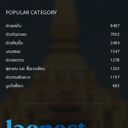
POPULAR CATEGORY
ຂ່າວພາຍ​ໃນ
8487
ຂ່າວຕ່າງປະເທດ
7003
ຂ່າວທ້ອງຖິ່ນ
2484
ນານາສາລະ
1547
ຂ່າວເຫດການ
1278
ສຸຂະພາບ ແລະ ສີ່ງແວດລ້ອມ
1203
ຂ່າວການພັດທະນາ
1197
ມູມໄອທີລາວ
683