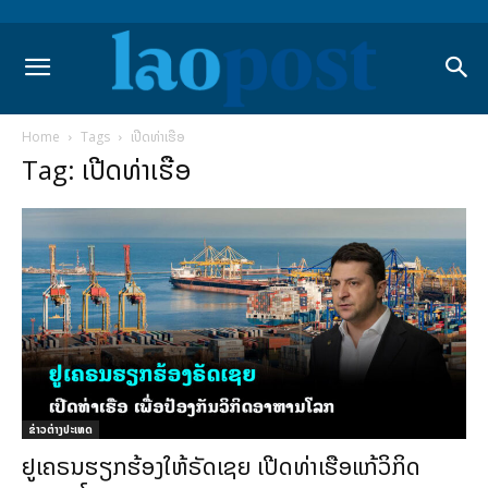
Home
Tags
ເປີດທ່າເຮືອ
Tag: ເປີດທ່າເຮືອ
ຂ່າວຕ່າງປະເທດ
ຢູເຄຣນຮຽກຮ້ອງໃຫ້ຣັດເຊຍ ເປີດທ່າເຮືອແກ້ວິກິດ