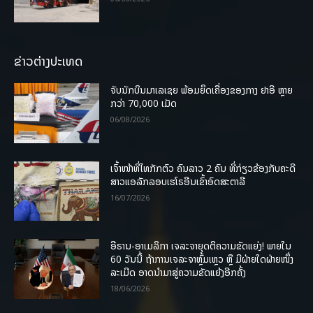
ຂ່າວຕ່າງປະເທດ
ຈັບນັກບິນມາເລເຊຍ ພ້ອມຍຶດເຄື່ອງຂອງກາງ ຢາອີ ຫຼາຍ
ກວ່າ 70,000 ເມັດ
06/08/2026
ເຈົ້າໜ້າທີ່ໄທກັກຕົວ ຄົນລາວ 2 ຄົນ ທີ່ກ່ຽວຂ້ອງກັບຄະດີ
ສາວແອລັກລອບເຮໂຣອີນເຂົ້າອົດສະຕາລີ
16/07/2026
ອີຣານ-ອາເມລິກາ ເຈລະຈາຍຸດຕິຄວາມຂັດແຍ່ງ! ພາຍໃນ
60 ວັນນີ້ ຖ້າການເຈລະຈາຫຼົ້ມເຫຼວ ຫຼື ມີຝ່າຍໃດຝ່າຍໜຶ່ງ
ລະເມີດ ອາດນໍາມາສູ່ຄວາມຂັດແຍ້ງອີກຄັ້ງ
18/06/2026