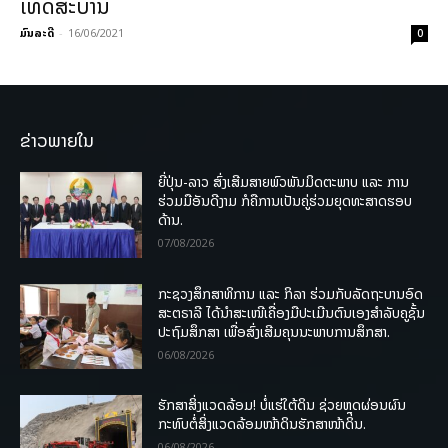
ເທດສະບານ
ມົນລະດີ
-
16/06/2021
0
ຂ່າວພາຍໃນ
ຍີ່ປຸ່ນ-ລາວ ສົ່ງເສີມສາຍພົວພັນມິດຕະພາບ ແລະ ການ
ຮ່ວມມືອັນດີງາມ ກໍຄືການເປັນຄູ່ຮ່ວມຍຸດທະສາດຮອບ
ດ້ານ.
07/08/2026
ກະຊວງສຶກສາທິການ ແລະ ກິລາ ຮ່ວມກັບລັດຖະບານອົດ
ສະຕຣາລີ ໄດ້ນຳສະເໜີເຄື່ອງມືປະເມີນຕົນເອງສຳລັບຄູຊັ້ນ
ປະຖົມສຶກສາ ເພື່ອສົ່ງເສີມຄຸນນະພາບການສຶກສາ.
06/08/2026
ຮັກສາສິ່ງແວດລ້ອມ! ບໍ່ແຮ່ໃຕ້ດິນ ຊ່ວຍຫຼຸດຜ່ອນຜົນ
ກະທົບຕໍ່ສິ່ງແວດລ້ອມໜ້າດິນຮັກສາໜ້າດິນ.
06/08/2026