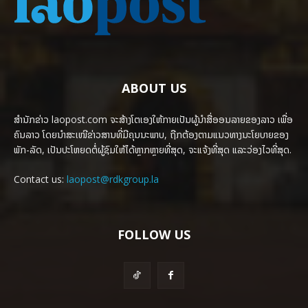
ABOUT US
ສຳນັກຂ່າວ laopost.com ຈະສ້າງໂຕເອງໃຫ້ກາຍເປັນຜູ້ນຳສື່ອອນລາຍຂອງລາວ ເພື່ອ
ຄົນລາວ ໂດຍນຳສະເໜີຂ່າວສານທີ່ມີຄຸນນະພາບ, ຖືກຕ້ອງຕາມແນວທາງນະໂຍບາຍຂອງ
ພັກ-ລັດ, ເປັນປະໂຫຍດຕໍ່ຜູ້ຊົມໃຫ້ໄດ້ຫຼາກຫຼາຍທີ່ສຸດ, ຈະແຈ້ງທີ່ສຸດ ແລະວ່ອງໄວທີ່ສຸດ.
Contact us:
laopost@rdkgroup.la
FOLLOW US