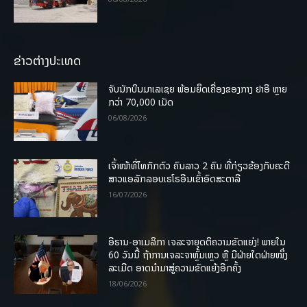
ຂ່າວຕ່າງປະເທດ
ຈັບນັກບິນມາເລເຊຍ ພ້ອມຍຶດເຄື່ອງຂອງກາງ ຢາອີ ຫຼາຍ
ກວ່າ 70,000 ເມັດ
06/08/2026
ເຈົ້າໜ້າທີ່ໄທກັກຕົວ ຄົນລາວ 2 ຄົນ ທີ່ກ່ຽວຂ້ອງກັບຄະດີ
ສາວແອລັກລອບເຮໂຣອີນເຂົ້າອົດສະຕາລີ
16/07/2026
ອີຣານ-ອາເມລິກາ ເຈລະຈາຍຸດຕິຄວາມຂັດແຍ່ງ! ພາຍໃນ
60 ວັນນີ້ ຖ້າການເຈລະຈາຫຼົ້ມເຫຼວ ຫຼື ມີຝ່າຍໃດຝ່າຍໜຶ່ງ
ລະເມີດ ອາດນໍາມາສູ່ຄວາມຂັດແຍ້ງອີກຄັ້ງ
18/06/2026