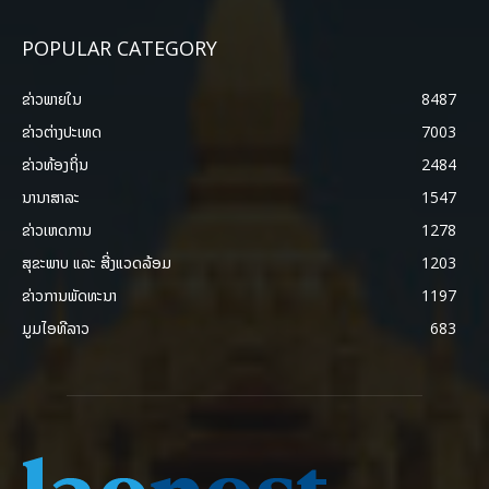
POPULAR CATEGORY
ຂ່າວພາຍ​ໃນ
8487
ຂ່າວຕ່າງປະເທດ
7003
ຂ່າວທ້ອງຖິ່ນ
2484
ນານາສາລະ
1547
ຂ່າວເຫດການ
1278
ສຸຂະພາບ ແລະ ສີ່ງແວດລ້ອມ
1203
ຂ່າວການພັດທະນາ
1197
ມູມໄອທີລາວ
683