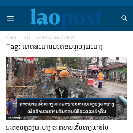
Home
Tags
ເທດສະບານນະຄອນຫຼວງພະບາງ
Tag: ເທດສະບານນະຄອນຫຼວງພະບາງ
ຂ່າວທ້ອງຖິ່ນ
ນະຄອນຫຼວງພະບາງ ຂະຫຍາຍເສັ້ນທາງພາຍໃນ