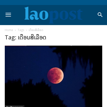
Home
Tags
ເດືອນສີເລືອດ
Tag: ເດືອນສີເລືອດ