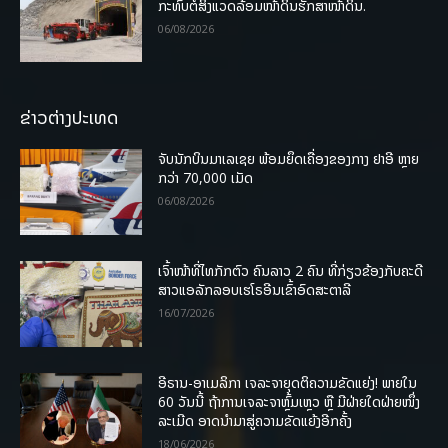
ກະທົບຕໍ່ສິ່ງແວດລ້ອມໜ້າດິນຮັກສາໜ້າດິນ.
06/08/2026
ຂ່າວຕ່າງປະເທດ
ຈັບນັກບິນມາເລເຊຍ ພ້ອມຍຶດເຄື່ອງຂອງກາງ ຢາອີ ຫຼາຍ
ກວ່າ 70,000 ເມັດ
06/08/2026
ເຈົ້າໜ້າທີ່ໄທກັກຕົວ ຄົນລາວ 2 ຄົນ ທີ່ກ່ຽວຂ້ອງກັບຄະດີ
ສາວແອລັກລອບເຮໂຣອີນເຂົ້າອົດສະຕາລີ
16/07/2026
ອີຣານ-ອາເມລິກາ ເຈລະຈາຍຸດຕິຄວາມຂັດແຍ່ງ! ພາຍໃນ
60 ວັນນີ້ ຖ້າການເຈລະຈາຫຼົ້ມເຫຼວ ຫຼື ມີຝ່າຍໃດຝ່າຍໜຶ່ງ
ລະເມີດ ອາດນໍາມາສູ່ຄວາມຂັດແຍ້ງອີກຄັ້ງ
18/06/2026