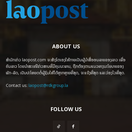
ABOUT US
ສຳນັກຂ່າວ laopost.com ຈະສ້າງໂຕເອງໃຫ້ກາຍເປັນຜູ້ນຳສື່ອອນລາຍຂອງລາວ ເພື່ອ
ຄົນລາວ ໂດຍນຳສະເໜີຂ່າວສານທີ່ມີຄຸນນະພາບ, ຖືກຕ້ອງຕາມແນວທາງນະໂຍບາຍຂອງ
ພັກ-ລັດ, ເປັນປະໂຫຍດຕໍ່ຜູ້ຊົມໃຫ້ໄດ້ຫຼາກຫຼາຍທີ່ສຸດ, ຈະແຈ້ງທີ່ສຸດ ແລະວ່ອງໄວທີ່ສຸດ.
Contact us:
laopost@rdkgroup.la
FOLLOW US