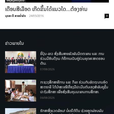
ປ່ອງຢ້ຽມດວງດາວ
ເດືອນສີເລືອດ ເກີດຂຶ້ນໄດ້ແນວໃດ…ຕ້ອງອ່ານ
ບຸດສະດີ ສາຍນ້ຳມັດ
-
24/05/2016
0
ຂ່າວພາຍໃນ
ຍີ່ປຸ່ນ-ລາວ ສົ່ງເສີມສາຍພົວພັນມິດຕະພາບ ແລະ ການ
ຮ່ວມມືອັນດີງາມ ກໍຄືການເປັນຄູ່ຮ່ວມຍຸດທະສາດຮອບ
ດ້ານ.
07/08/2026
ກະຊວງສຶກສາທິການ ແລະ ກິລາ ຮ່ວມກັບລັດຖະບານອົດ
ສະຕຣາລີ ໄດ້ນຳສະເໜີເຄື່ອງມືປະເມີນຕົນເອງສຳລັບຄູຊັ້ນ
ປະຖົມສຶກສາ ເພື່ອສົ່ງເສີມຄຸນນະພາບການສຶກສາ.
06/08/2026
ຮັກສາສິ່ງແວດລ້ອມ! ບໍ່ແຮ່ໃຕ້ດິນ ຊ່ວຍຫຼຸດຜ່ອນຜົນ