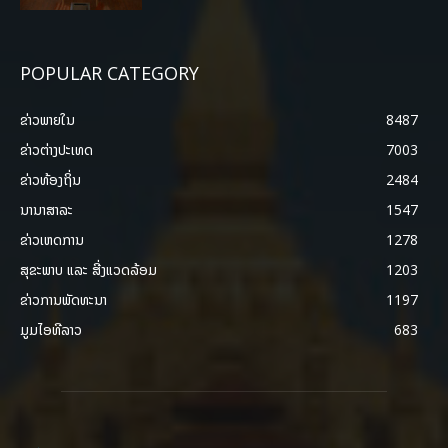
POPULAR CATEGORY
ຂ່າວພາຍ​ໃນ
8487
ຂ່າວຕ່າງປະເທດ
7003
ຂ່າວທ້ອງຖິ່ນ
2484
ນານາສາລະ
1547
ຂ່າວເຫດການ
1278
ສຸຂະພາບ ແລະ ສີ່ງແວດລ້ອມ
1203
ຂ່າວການພັດທະນາ
1197
ມູມໄອທີລາວ
683