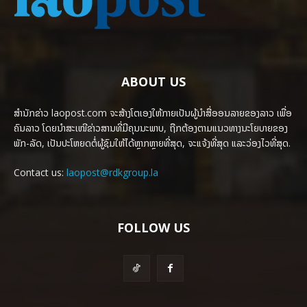
ABOUT US
ສຳນັກຂ່າວ laopost.com ຈະສ້າງໂຕເອງໃຫ້ກາຍເປັນຜູ້ນຳສື່ອອນລາຍຂອງລາວ ເພື່ອ
ຄົນລາວ ໂດຍນຳສະເໜີຂ່າວສານທີ່ມີຄຸນນະພາບ, ຖືກຕ້ອງຕາມແນວທາງນະໂຍບາຍຂອງ
ພັກ-ລັດ, ເປັນປະໂຫຍດຕໍ່ຜູ້ຊົມໃຫ້ໄດ້ຫຼາກຫຼາຍທີ່ສຸດ, ຈະແຈ້ງທີ່ສຸດ ແລະວ່ອງໄວທີ່ສຸດ.
Contact us:
laopost@rdkgroup.la
FOLLOW US