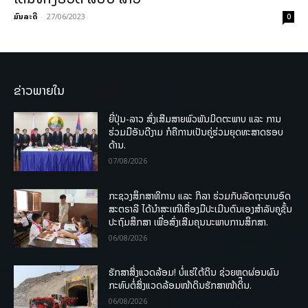
ມົນລະດີ
-
27/06/2023
0
ຂ່າວພາຍໃນ
ຍີ່ປຸ່ນ-ລາວ ສົ່ງເສີມສາຍພົວພັນມິດຕະພາບ ແລະ ການ
ຮ່ວມມືອັນດີງາມ ກໍຄືການເປັນຄູ່ຮ່ວມຍຸດທະສາດຮອບ
ດ້ານ.
07/08/2026
ກະຊວງສຶກສາທິການ ແລະ ກິລາ ຮ່ວມກັບລັດຖະບານອົດ
ສະຕຣາລີ ໄດ້ນຳສະເໜີເຄື່ອງມືປະເມີນຕົນເອງສຳລັບຄູຊັ້ນ
ປະຖົມສຶກສາ ເພື່ອສົ່ງເສີມຄຸນນະພາບການສຶກສາ.
06/08/2026
ຮັກສາສິ່ງແວດລ້ອມ! ບໍ່ແຮ່ໃຕ້ດິນ ຊ່ວຍຫຼຸດຜ່ອນຜົນ
ກະທົບຕໍ່ສິ່ງແວດລ້ອມໜ້າດິນຮັກສາໜ້າດິນ.
06/08/2026