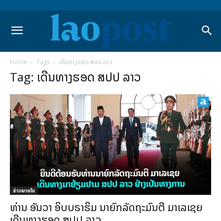
Home
Tags
ເດີນທາງຮອດ ສປປ ລາວ
Tag: ເດີນທາງຮອດ ສປປ ລາວ
ຂ່າວພາຍ​ໃນ
ທ່ານ ອັນວາ ອິບບຣາຮິມ ນາຍົກລັດຖະມົນຕີ ມາເລເຊຍ
ເດີນທາງຮອດ ສປປ ລາວ