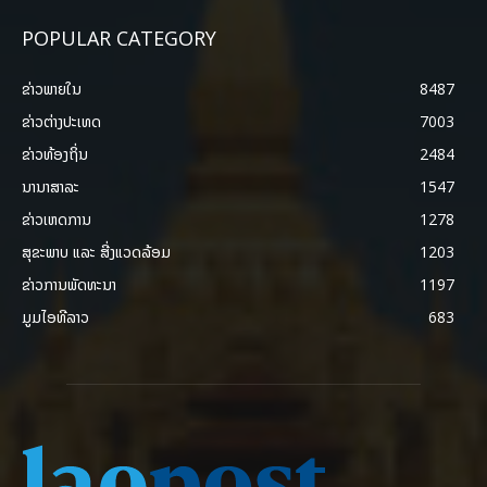
POPULAR CATEGORY
ຂ່າວພາຍ​ໃນ
8487
ຂ່າວຕ່າງປະເທດ
7003
ຂ່າວທ້ອງຖິ່ນ
2484
ນານາສາລະ
1547
ຂ່າວເຫດການ
1278
ສຸຂະພາບ ແລະ ສີ່ງແວດລ້ອມ
1203
ຂ່າວການພັດທະນາ
1197
ມູມໄອທີລາວ
683