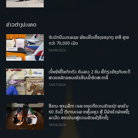
ຂ່າວຕ່າງປະເທດ
ຈັບນັກບິນມາເລເຊຍ ພ້ອມຍຶດເຄື່ອງຂອງກາງ ຢາອີ ຫຼາຍ
ກວ່າ 70,000 ເມັດ
06/08/2026
ເຈົ້າໜ້າທີ່ໄທກັກຕົວ ຄົນລາວ 2 ຄົນ ທີ່ກ່ຽວຂ້ອງກັບຄະດີ
ສາວແອລັກລອບເຮໂຣອີນເຂົ້າອົດສະຕາລີ
16/07/2026
ອີຣານ-ອາເມລິກາ ເຈລະຈາຍຸດຕິຄວາມຂັດແຍ່ງ! ພາຍໃນ
60 ວັນນີ້ ຖ້າການເຈລະຈາຫຼົ້ມເຫຼວ ຫຼື ມີຝ່າຍໃດຝ່າຍໜຶ່ງ
ລະເມີດ ອາດນໍາມາສູ່ຄວາມຂັດແຍ້ງອີກຄັ້ງ
18/06/2026