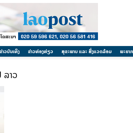
​ຂ່າວບັນເທິງ
​ຂ່າວທ່ອງທ່ຽວ
ສຸຂະພາບ ແລະ ສີ່ງແວດລ້ອມ
ພະຍາກ
ປ ລາວ