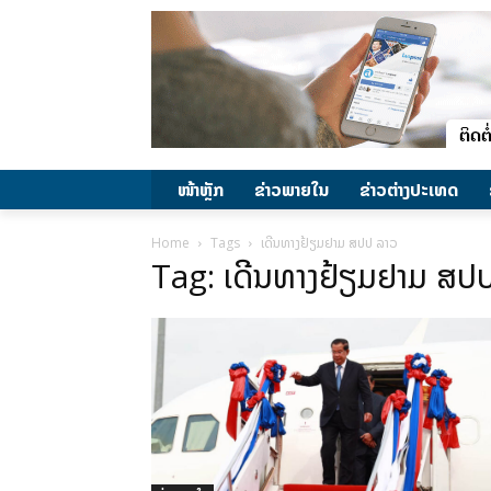
ໜ້າຫຼັກ
ຂ່າວພາຍ​ໃນ
ຂ່າວຕ່າງປະເທດ
Home
Tags
ເດີນທາງຢ້ຽມຢາມ ສປປ ລາວ
Tag: ເດີນທາງຢ້ຽມຢາມ ສປ