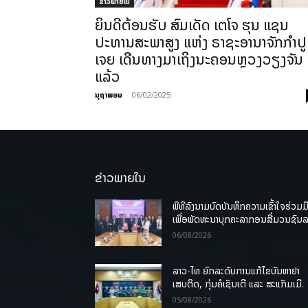
ຂ່າວພາຍ​ໃນ
ຍິນດີຕ້ອນຮັບ ສົມເດັດ ເຕໂຈ ຮຸນ ແຊນ
ປະທານສະພາສູງ ແຫ່ງ ຣາຊະອານາຈັກກໍາປູ
ເຈຍ ເດີນທາງມາເຖິງນະຄອນຫຼວງວຽງຈັນ
ແລ້ວ
ນຸຖາພອນ
-
06/02/2025
ຂ່າວພາຍໃນ
ພິທີລົງນາມບົດບັນທຶກຄວາມເຂົ້າໃຈຮ່ວມມ
ເພື່ອພັດທະນາບຸກຄະລາກອນສື່ມວນຊົນ
06/08/2026
ລາວ-ໄທ ຍົກລະດັບການແກ້ໄຂບັນຫາຢາ
ເສບຕິດ, ກຸ່ມຄໍເຊັນເຕີ ແລະ ສະແກັມເມີ.
05/08/2026