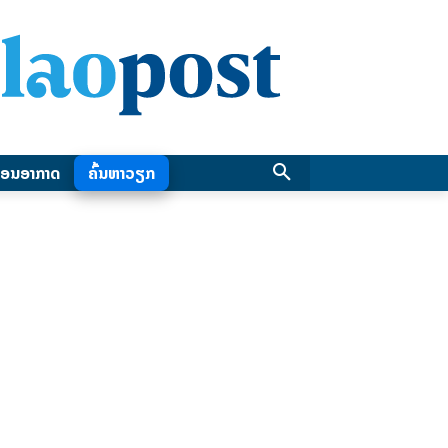
ອນອາກາດ
ຄົ້ນຫາວຽກ