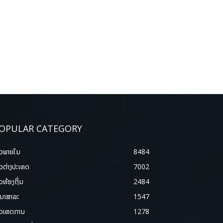
OPULAR CATEGORY
າວພາຍ​ໃນ
8484
າວຕ່າງປະເທດ
7002
າວທ້ອງຖິ່ນ
2484
ນາສາລະ
1547
າວເຫດການ
1278