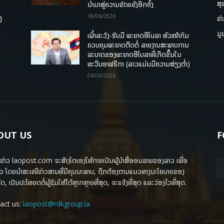
ສຸ
ນໍາມາສູ່ຄວາມຂັດແຍ້ງອີກຄັ້ງ
18/06/2026
ຂ່
ື
ມູ
ເຝົ້າລະວັງ-ຮັບມື ພະຍາດອີໂບລາ ຫົວໜ້າກົມ
ຄວບຄຸມພະຍາດຕິດຕໍ່ ລາຍງານສະພາບການ
ລະບາດຂອງພະຍາດອີໂບລາທີ່ເກີດຂຶ້ນໃນ
ທະວີບອາຟຣິກາ (ລາວແມ່ນມີຄວາມສ່ຽງຕໍ່າ)
04/06/2026
OUT US
F
ຂ່າວ laopost.com ຈະສ້າງໂຕເອງໃຫ້ກາຍເປັນຜູ້ນຳສື່ອອນລາຍຂອງລາວ ເພື່ອ
ວ ໂດຍນຳສະເໜີຂ່າວສານທີ່ມີຄຸນນະພາບ, ຖືກຕ້ອງຕາມແນວທາງນະໂຍບາຍຂອງ
ດ, ເປັນປະໂຫຍດຕໍ່ຜູ້ຊົມໃຫ້ໄດ້ຫຼາກຫຼາຍທີ່ສຸດ, ຈະແຈ້ງທີ່ສຸດ ແລະວ່ອງໄວທີ່ສຸດ.
act us:
laopost@rdkgroup.la