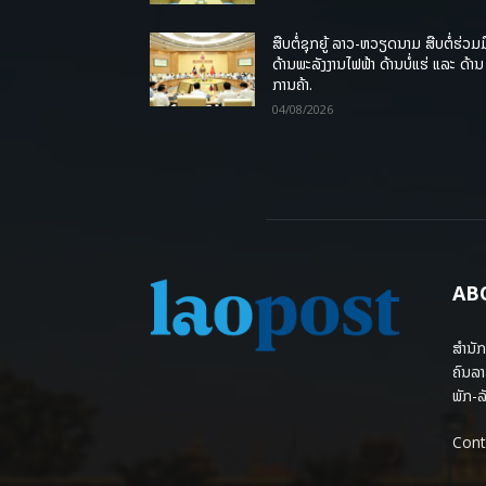
ສືບຕໍ່ຊຸກຍູ້ ລາວ-ຫວຽດນາມ ສືບຕໍ່ຮ່ວມມ
ດ້ານພະລັງງານໄຟຟ້າ ດ້ານບໍ່ແຮ່ ແລະ ດ້ານ
ການຄ້າ.
04/08/2026
AB
ສຳນັກ
ຄົນລາ
ພັກ-ລັ
Cont