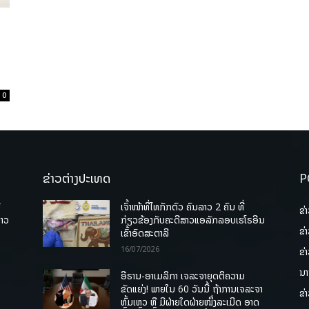
0
ຂ່າວຕ່າງປະເທດ
P
ື
ເຈົ້າໜ້າທີ່ໄທກັກຕົວ ຄົນລາວ 2 ຄົນ ທີ່
ຂ່
ລາວ
ກ່ຽວຂ້ອງກັບຄະດີສາວແອລັກລອບເຮໂຣອີນ
ຂ່
ເຂົ້າອົດສະຕາລີ
16/07/2026
ຂ່
ນາ
ອີຣານ-ອາເມລິກາ ເຈລະຈາຍຸດຕິຄວາມ
ຂັດແຍ່ງ! ພາຍໃນ 60 ວັນນີ້ ຖ້າການເຈລະຈາ
ຂ່
ຫຼົ້ມເຫຼວ ຫຼື ມີຝ່າຍໃດຝ່າຍໜຶ່ງລະເມີດ ອາດ