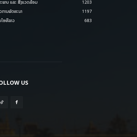
ຂະພາບ ແລະ ສີ່ງແວດລ້ອມ
1203
າວການພັດທະນາ
1197
ມໄອທີລາວ
683
OLLOW US