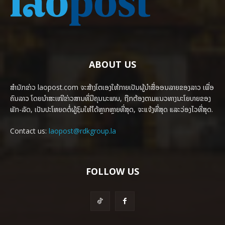
ABOUT US
ສຳນັກຂ່າວ laopost.com ຈະສ້າງໂຕເອງໃຫ້ກາຍເປັນຜູ້ນຳສື່ອອນລາຍຂອງລາວ ເພື່ອ
ຄົນລາວ ໂດຍນຳສະເໜີຂ່າວສານທີ່ມີຄຸນນະພາບ, ຖືກຕ້ອງຕາມແນວທາງນະໂຍບາຍຂອງ
ພັກ-ລັດ, ເປັນປະໂຫຍດຕໍ່ຜູ້ຊົມໃຫ້ໄດ້ຫຼາກຫຼາຍທີ່ສຸດ, ຈະແຈ້ງທີ່ສຸດ ແລະວ່ອງໄວທີ່ສຸດ.
Contact us:
laopost@rdkgroup.la
FOLLOW US