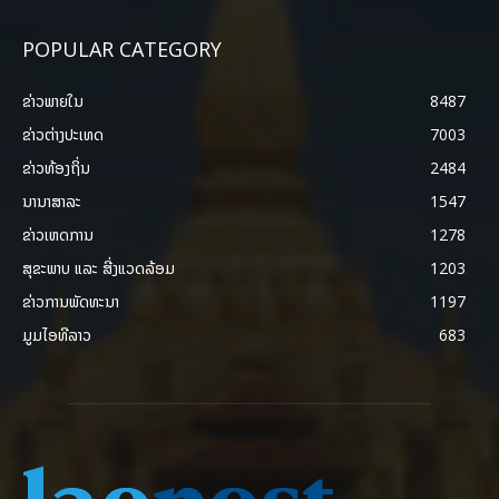
POPULAR CATEGORY
ຂ່າວພາຍ​ໃນ
8487
ຂ່າວຕ່າງປະເທດ
7003
ຂ່າວທ້ອງຖິ່ນ
2484
ນານາສາລະ
1547
ຂ່າວເຫດການ
1278
ສຸຂະພາບ ແລະ ສີ່ງແວດລ້ອມ
1203
ຂ່າວການພັດທະນາ
1197
ມູມໄອທີລາວ
683