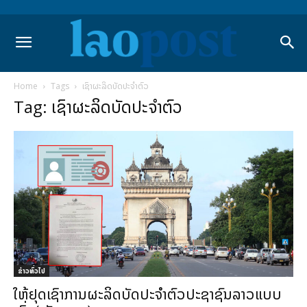
Home
Tags
ເຊົາຜະລິດບັດປະຈຳຕົວ
Tag: ເຊົາຜະລິດບັດປະຈຳຕົວ
ຂ່າວທົ່ວໄປ
ໃຫ້ຢຸດເຊົາການຜະລິດບັດປະຈໍາຕົວປະຊາຊົນລາວແບບ