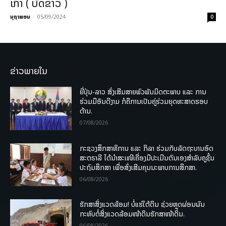
ເກົ່າ ( ບັດຂາວ )
ນຸຖາພອນ
-
05/09/2024
0
ຂ່າວພາຍໃນ
ຍີ່ປຸ່ນ-ລາວ ສົ່ງເສີມສາຍພົວພັນມິດຕະພາບ ແລະ ການ
ຮ່ວມມືອັນດີງາມ ກໍຄືການເປັນຄູ່ຮ່ວມຍຸດທະສາດຮອບ
ດ້ານ.
07/08/2026
ກະຊວງສຶກສາທິການ ແລະ ກິລາ ຮ່ວມກັບລັດຖະບານອົດ
ສະຕຣາລີ ໄດ້ນຳສະເໜີເຄື່ອງມືປະເມີນຕົນເອງສຳລັບຄູຊັ້ນ
ປະຖົມສຶກສາ ເພື່ອສົ່ງເສີມຄຸນນະພາບການສຶກສາ.
06/08/2026
ຮັກສາສິ່ງແວດລ້ອມ! ບໍ່ແຮ່ໃຕ້ດິນ ຊ່ວຍຫຼຸດຜ່ອນຜົນ
ກະທົບຕໍ່ສິ່ງແວດລ້ອມໜ້າດິນຮັກສາໜ້າດິນ.
06/08/2026