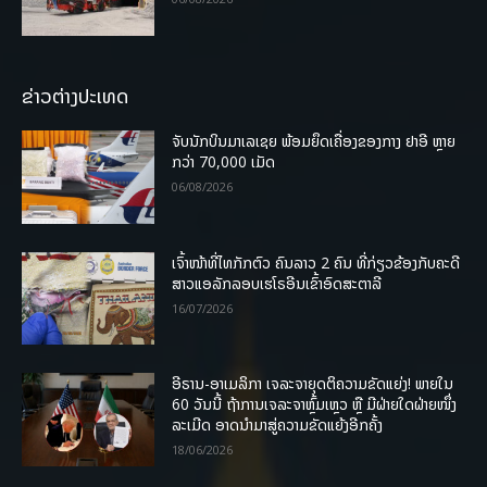
ຂ່າວຕ່າງປະເທດ
ຈັບນັກບິນມາເລເຊຍ ພ້ອມຍຶດເຄື່ອງຂອງກາງ ຢາອີ ຫຼາຍ
ກວ່າ 70,000 ເມັດ
06/08/2026
ເຈົ້າໜ້າທີ່ໄທກັກຕົວ ຄົນລາວ 2 ຄົນ ທີ່ກ່ຽວຂ້ອງກັບຄະດີ
ສາວແອລັກລອບເຮໂຣອີນເຂົ້າອົດສະຕາລີ
16/07/2026
ອີຣານ-ອາເມລິກາ ເຈລະຈາຍຸດຕິຄວາມຂັດແຍ່ງ! ພາຍໃນ
60 ວັນນີ້ ຖ້າການເຈລະຈາຫຼົ້ມເຫຼວ ຫຼື ມີຝ່າຍໃດຝ່າຍໜຶ່ງ
ລະເມີດ ອາດນໍາມາສູ່ຄວາມຂັດແຍ້ງອີກຄັ້ງ
18/06/2026