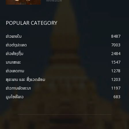
18/06/2026
POPULAR CATEGORY
ຂ່າວພາຍ​ໃນ
8487
ຂ່າວຕ່າງປະເທດ
7003
ຂ່າວທ້ອງຖິ່ນ
2484
ນານາສາລະ
1547
ຂ່າວເຫດການ
1278
ສຸຂະພາບ ແລະ ສີ່ງແວດລ້ອມ
1203
ຂ່າວການພັດທະນາ
1197
ມູມໄອທີລາວ
683