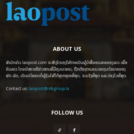
ABOUT US
ສຳນັກຂ່າວ laopost.com ຈະສ້າງໂຕເອງໃຫ້ກາຍເປັນຜູ້ນຳສື່ອອນລາຍຂອງລາວ ເພື່ອ
ຄົນລາວ ໂດຍນຳສະເໜີຂ່າວສານທີ່ມີຄຸນນະພາບ, ຖືກຕ້ອງຕາມແນວທາງນະໂຍບາຍຂອງ
ພັກ-ລັດ, ເປັນປະໂຫຍດຕໍ່ຜູ້ຊົມໃຫ້ໄດ້ຫຼາກຫຼາຍທີ່ສຸດ, ຈະແຈ້ງທີ່ສຸດ ແລະວ່ອງໄວທີ່ສຸດ.
Contact us:
laopost@rdkgroup.la
FOLLOW US