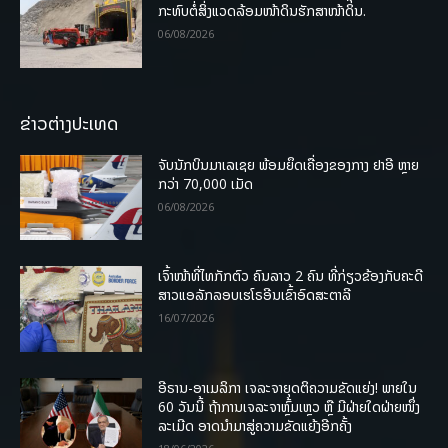
ກະທົບຕໍ່ສິ່ງແວດລ້ອມໜ້າດິນຮັກສາໜ້າດິນ.
06/08/2026
ຂ່າວຕ່າງປະເທດ
ຈັບນັກບິນມາເລເຊຍ ພ້ອມຍຶດເຄື່ອງຂອງກາງ ຢາອີ ຫຼາຍ
ກວ່າ 70,000 ເມັດ
06/08/2026
ເຈົ້າໜ້າທີ່ໄທກັກຕົວ ຄົນລາວ 2 ຄົນ ທີ່ກ່ຽວຂ້ອງກັບຄະດີ
ສາວແອລັກລອບເຮໂຣອີນເຂົ້າອົດສະຕາລີ
16/07/2026
ອີຣານ-ອາເມລິກາ ເຈລະຈາຍຸດຕິຄວາມຂັດແຍ່ງ! ພາຍໃນ
60 ວັນນີ້ ຖ້າການເຈລະຈາຫຼົ້ມເຫຼວ ຫຼື ມີຝ່າຍໃດຝ່າຍໜຶ່ງ
ລະເມີດ ອາດນໍາມາສູ່ຄວາມຂັດແຍ້ງອີກຄັ້ງ