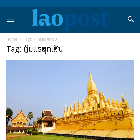
Home
Tags
ເງິນແຮສຸກເສີນ
Tag: ເງິນແຮສຸກເສີນ