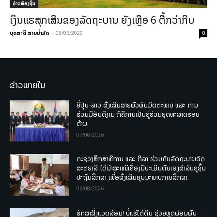
ຂ່າວທ້ອງຖິ່ນ
ເງິນແຮສຸກເສີນຂອງລັດຖະບານ ຍັງເຫຼືອ 6 ຕື້ກວ່າກີບ
ບຸດສະດີ ສາຍນ້ຳມັດ
-
03/06/2020
0
ຂ່າວພາຍໃນ
ຍີ່ປຸ່ນ-ລາວ ສົ່ງເສີມສາຍພົວພັນມິດຕະພາບ ແລະ ການ
ຮ່ວມມືອັນດີງາມ ກໍຄືການເປັນຄູ່ຮ່ວມຍຸດທະສາດຮອບ
ດ້ານ.
07/08/2026
ກະຊວງສຶກສາທິການ ແລະ ກິລາ ຮ່ວມກັບລັດຖະບານອົດ
ສະຕຣາລີ ໄດ້ນຳສະເໜີເຄື່ອງມືປະເມີນຕົນເອງສຳລັບຄູຊັ້ນ
ປະຖົມສຶກສາ ເພື່ອສົ່ງເສີມຄຸນນະພາບການສຶກສາ.
06/08/2026
ຮັກສາສິ່ງແວດລ້ອມ! ບໍ່ແຮ່ໃຕ້ດິນ ຊ່ວຍຫຼຸດຜ່ອນຜົນ