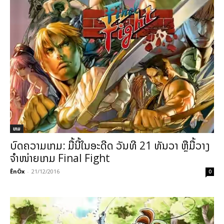
ເກມ
ບົດຄວາມເກມ: ມື້ນີ້ໃນອະດີດ ວັນທີ 21 ທັນວາ ຫຼືມື້ວາງ
ຈຳໜ່າຍເກມ Final Fight
ÊnÖx
-
21/12/2016
0