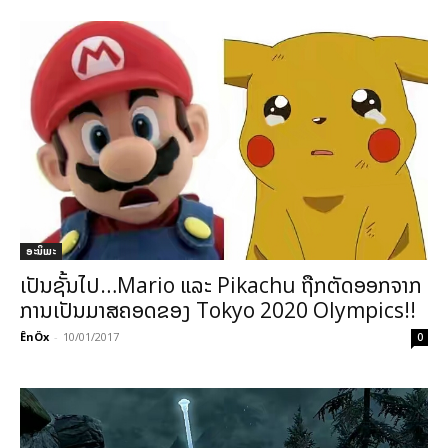
ອະນິເມະ
ເປັນຊັ້ນໄປ…Mario ແລະ Pikachu ຖືກຕັດອອກຈາກ
ການເປັນມາສຄອດຂອງ Tokyo 2020 Olympics!!
ÊnÖx
-
10/01/2017
0