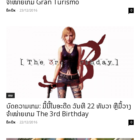
ຈຳໜ່າຍເກມ Gran Turismo
ÊnÖx
-
23/12/2016
0
ເກມ
ບົດຄວາມເກມ: ມື້ນີ້ໃນອະດີດ ວັນທີ 22 ທັນວາ ຫຼືມື້ວາງ
ຈຳໜ່າຍເກມ The 3rd Birthday
ÊnÖx
-
22/12/2016
0