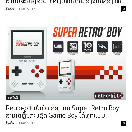
6 ເກມສະຢອງຂວັນທີ່ສ້າງມາໂດຍການອີງຈາກເລື່ອງແທ້
ÊnÖx
-
13/01/2017
0
ຂ່າວ​ໄອ​ທີ
Retro-bit ເປີດໂຕເຄື່ອງເກມ Super Retro Boy
ສາມາດຫຼິ້ນກະແຊັດ Game Boy ໄດ້ທຸກແບບ!!
ÊnÖx
-
11/01/2017
0