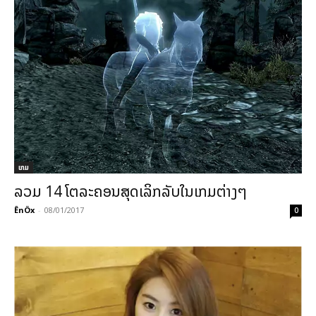
ເກມ
ລວມ 14 ໂຕລະຄອນສຸດເລິກລັບໃນເກມຕ່າງໆ
ÊnÖx
-
08/01/2017
0