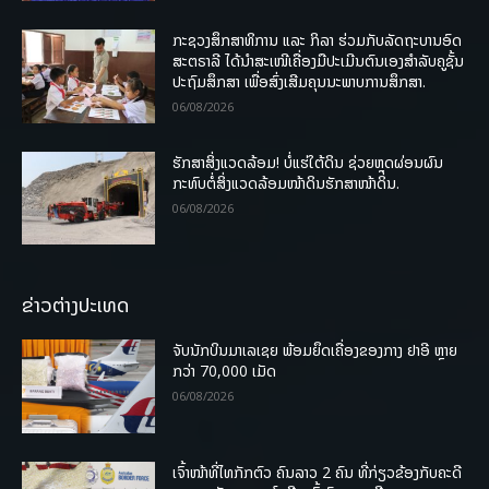
ກະຊວງສຶກສາທິການ ແລະ ກິລາ ຮ່ວມກັບລັດຖະບານອົດ
ສະຕຣາລີ ໄດ້ນຳສະເໜີເຄື່ອງມືປະເມີນຕົນເອງສຳລັບຄູຊັ້ນ
ປະຖົມສຶກສາ ເພື່ອສົ່ງເສີມຄຸນນະພາບການສຶກສາ.
06/08/2026
ຮັກສາສິ່ງແວດລ້ອມ! ບໍ່ແຮ່ໃຕ້ດິນ ຊ່ວຍຫຼຸດຜ່ອນຜົນ
ກະທົບຕໍ່ສິ່ງແວດລ້ອມໜ້າດິນຮັກສາໜ້າດິນ.
06/08/2026
ຂ່າວຕ່າງປະເທດ
ຈັບນັກບິນມາເລເຊຍ ພ້ອມຍຶດເຄື່ອງຂອງກາງ ຢາອີ ຫຼາຍ
ກວ່າ 70,000 ເມັດ
06/08/2026
ເຈົ້າໜ້າທີ່ໄທກັກຕົວ ຄົນລາວ 2 ຄົນ ທີ່ກ່ຽວຂ້ອງກັບຄະດີ