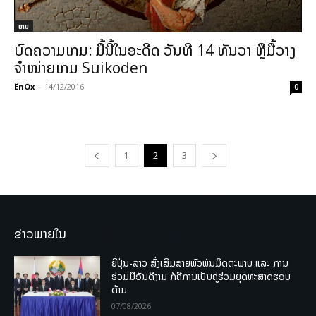
ເກມ
ບົດຄວາມເກມ: ມື້ນີ້ໃນອະດີດ ວັນທີ 14 ທັນວາ ຫຼືມື້ວາງ
ຈຳໜ່າຍເກມ Suikoden
ÊnÖx
-
14/12/2016
0
1
2
3
ຂ່າວພາຍໃນ
ຍີ່ປຸ່ນ-ລາວ ສົ່ງເສີມສາຍພົວພັນມິດຕະພາບ ແລະ ການ
ຮ່ວມມືອັນດີງາມ ກໍຄືການເປັນຄູ່ຮ່ວມຍຸດທະສາດຮອບ
ດ້ານ.
07/08/2026