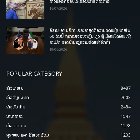
ສາວແອລັກລອບເຮໂຣອີນເຂົ້າອົດສະຕາລີ
16/07/2026
ອີຣານ-ອາເມລິກາ ເຈລະຈາຍຸດຕິຄວາມຂັດແຍ່ງ! ພາຍໃນ
60 ວັນນີ້ ຖ້າການເຈລະຈາຫຼົ້ມເຫຼວ ຫຼື ມີຝ່າຍໃດຝ່າຍໜຶ່ງ
ລະເມີດ ອາດນໍາມາສູ່ຄວາມຂັດແຍ້ງອີກຄັ້ງ
18/06/2026
POPULAR CATEGORY
ຂ່າວພາຍ​ໃນ
8487
ຂ່າວຕ່າງປະເທດ
7003
ຂ່າວທ້ອງຖິ່ນ
2484
ນານາສາລະ
1547
ຂ່າວເຫດການ
1278
ສຸຂະພາບ ແລະ ສີ່ງແວດລ້ອມ
1203