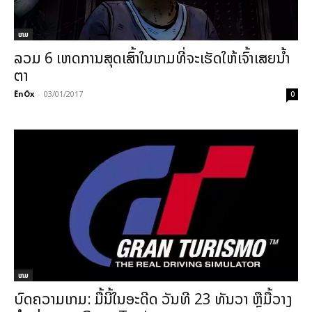
ເກມ
ລວມ 6 ເຫດການສຸດເສົ້າໃນເກມທີ່ຈະເຮັດໃຫ້ເຈົ້າເສຍນ້ຳ
ຕາ
ÊnÖx
-
03/01/2017
0
ເກມ
ບົດຄວາມເກມ: ມື້ນີ້ໃນອະດີດ ວັນທີ 23 ທັນວາ ຫຼືມື້ວາງ