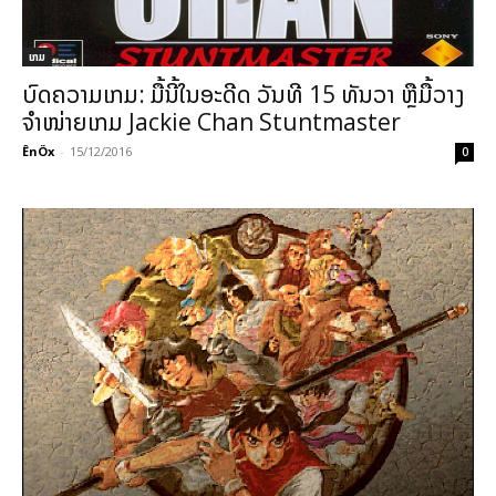
ເກມ
ບົດຄວາມເກມ: ມື້ນີ້ໃນອະດີດ ວັນທີ 15 ທັນວາ ຫຼືມື້ວາງ
ຈຳໜ່າຍເກມ Jackie Chan Stuntmaster
ÊnÖx
-
15/12/2016
0