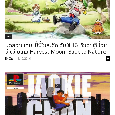
ເກມ
ບົດຄວາມເກມ: ມື້ນີ້ໃນອະດີດ ວັນທີ 16 ທັນວາ ຫຼືມື້ວາງ
ຈຳໜ່າຍເກມ Harvest Moon: Back to Nature
ÊnÖx
-
16/12/2016
0