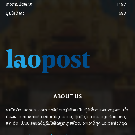
ຂ່າວການພັດທະນາ
1197
ມູມໄອທີລາວ
683
ABOUT US
ສຳນັກຂ່າວ laopost.com ຈະສ້າງໂຕເອງໃຫ້ກາຍເປັນຜູ້ນຳສື່ອອນລາຍຂອງລາວ ເພື່ອ
ຄົນລາວ ໂດຍນຳສະເໜີຂ່າວສານທີ່ມີຄຸນນະພາບ, ຖືກຕ້ອງຕາມແນວທາງນະໂຍບາຍຂອງ
ພັກ-ລັດ, ເປັນປະໂຫຍດຕໍ່ຜູ້ຊົມໃຫ້ໄດ້ຫຼາກຫຼາຍທີ່ສຸດ, ຈະແຈ້ງທີ່ສຸດ ແລະວ່ອງໄວທີ່ສຸດ.