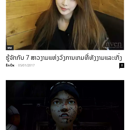
ເກມ
ຮູ້ຈັກກັບ 7 ສາວງາມແຫ່ງວົງການເກມທີ່ທັງງາມແລະເກັ່ງ
ÊnÖx
-
05/01/2017
0