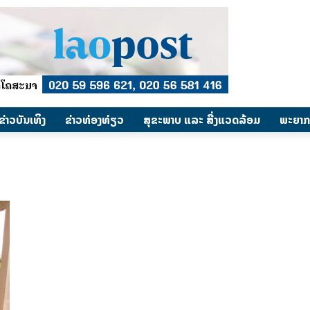
​ຂ່າວບັນເທິງ
​ຂ່າວທ່ອງທ່ຽວ
ສຸຂະພາບ ແລະ ສີ່ງແວດລ້ອມ
ພະຍາກ