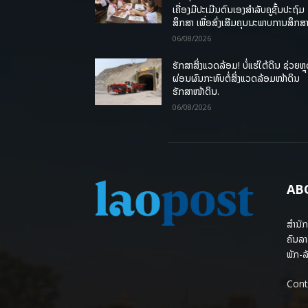
ເຄື່ອງມືປະເມີນຕົນເອງສຳລັບຄູຊັ້ນປະຖົມ
ສຶກສາ ເພື່ອສົ່ງເສີມຄຸນນະພາບການສຶກສາ
06/08/2026
ຮັກສາສິ່ງແວດລ້ອມ! ບໍ່ແຮ່ໃຕ້ດິນ ຊ່ວຍຫຼ
ຜ່ອນຜົນກະທົບຕໍ່ສິ່ງແວດລ້ອມໜ້າດິນ
ຮັກສາໜ້າດິນ.
06/08/2026
AB
ສຳນັກ
ຄົນລາ
ພັກ-ລັ
Cont