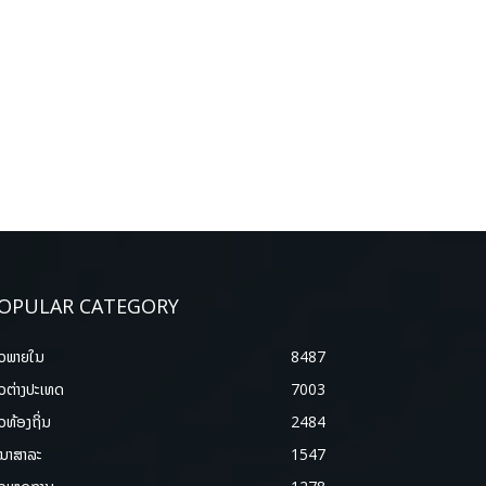
OPULAR CATEGORY
າວພາຍ​ໃນ
8487
າວຕ່າງປະເທດ
7003
າວທ້ອງຖິ່ນ
2484
ນາສາລະ
1547