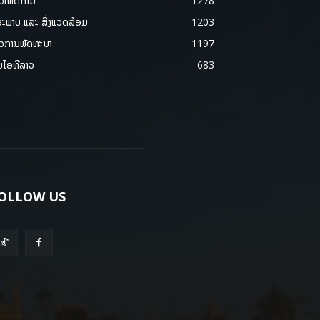
າວເຫດການ
1278
ຂະພາບ ແລະ ສີ່ງແວດລ້ອມ
1203
າວການພັດທະນາ
1197
ມໄອທີລາວ
683
OLLOW US