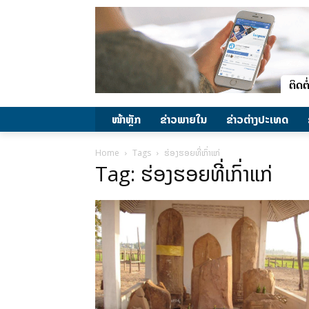
ໜ້າຫຼັກ
ຂ່າວພາຍ​ໃນ
ຂ່າວຕ່າງປະເທດ
Home
Tags
ຮ່ອງຮອຍທີ່ເກົ່າແກ່
Tag: ຮ່ອງຮອຍທີ່ເກົ່າແກ່