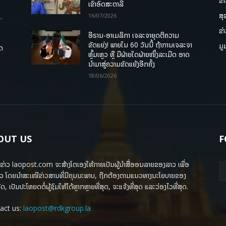
ຂ່
ເຂົ້າອົດສະຕາລີ
ສຸ
.
16/07/2026
ຂ່
ອີຣານ-ອາເມລິກາ ເຈລະຈາຍຸດຕິຄວາມ
ຂັດແຍ່ງ! ພາຍໃນ 60 ວັນນີ້ ຖ້າການເຈລະຈາ
ມູ
ຸດ
ຫຼົ້ມເຫຼວ ຫຼື ມີຝ່າຍໃດຝ່າຍໜຶ່ງລະເມີດ ອາດ
ນໍາມາສູ່ຄວາມຂັດແຍ້ງອີກຄັ້ງ
18/06/2026
OUT US
F
ຂ່າວ laopost.com ຈະສ້າງໂຕເອງໃຫ້ກາຍເປັນຜູ້ນຳສື່ອອນລາຍຂອງລາວ ເພື່ອ
ວ ໂດຍນຳສະເໜີຂ່າວສານທີ່ມີຄຸນນະພາບ, ຖືກຕ້ອງຕາມແນວທາງນະໂຍບາຍຂອງ
ດ, ເປັນປະໂຫຍດຕໍ່ຜູ້ຊົມໃຫ້ໄດ້ຫຼາກຫຼາຍທີ່ສຸດ, ຈະແຈ້ງທີ່ສຸດ ແລະວ່ອງໄວທີ່ສຸດ.
act us:
laopost@rdkgroup.la