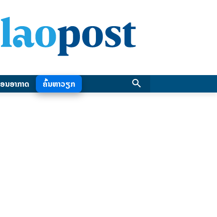
ອນອາກາດ
ຄົ້ນຫາວຽກ