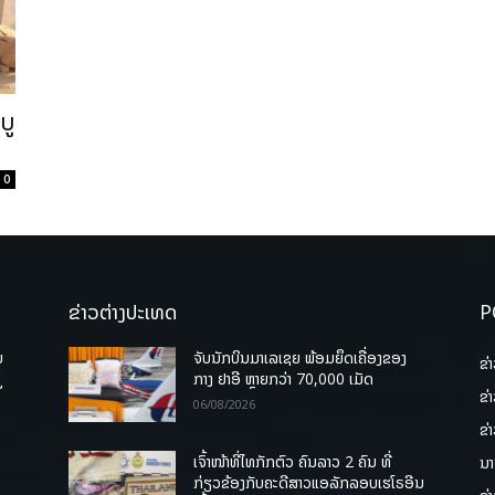
ບູ
0
ຂ່າວຕ່າງປະເທດ
P
ບ
ຈັບນັກບິນມາເລເຊຍ ພ້ອມຍຶດເຄື່ອງຂອງ
ຂ່
່
ກາງ ຢາອີ ຫຼາຍກວ່າ 70,000 ເມັດ
ຂ່
06/08/2026
ຂ່
ເຈົ້າໜ້າທີ່ໄທກັກຕົວ ຄົນລາວ 2 ຄົນ ທີ່
ນາ
ກ່ຽວຂ້ອງກັບຄະດີສາວແອລັກລອບເຮໂຣອີນ