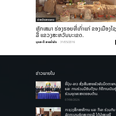
ປະຫວັດສາດລາວ
ຫຼັກເສມາ ຮ່ອງຮອຍທີ່ເກົ່າແກ່ ຂອງເມືອງໄຊ
ລີ ແຂວງສະຫວັນນະເຂດ.
ບຸດສະດີ ສາຍນ້ຳມັດ
-
31/05/2016
ຂ່າວພາຍໃນ
ຍີ່ປຸ່ນ-ລາວ ສົ່ງເສີມສາຍພົວພັນມິດຕະພາ
ແລະ ການຮ່ວມມືອັນດີງາມ ກໍຄືການເປັນຄູ
ຮ່ວມຍຸດທະສາດຮອບດ້ານ.
07/08/2026
ກະຊວງສຶກສາທິການ ແລະ ກິລາ ຮ່ວມກັບ
ລັດຖະບານອົດສະຕຣາລີ ໄດ້ນຳສະເໜີ