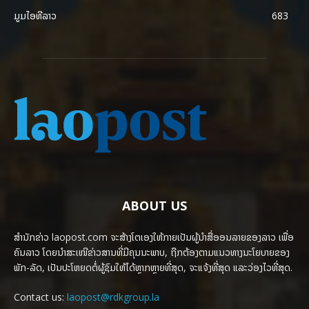
ມູມໄອທີລາວ
683
ABOUT US
ສຳນັກຂ່າວ laopost.com ຈະສ້າງໂຕເອງໃຫ້ກາຍເປັນຜູ້ນຳສື່ອອນລາຍຂອງລາວ ເພື່ອ
ຄົນລາວ ໂດຍນຳສະເໜີຂ່າວສານທີ່ມີຄຸນນະພາບ, ຖືກຕ້ອງຕາມແນວທາງນະໂຍບາຍຂອງ
ພັກ-ລັດ, ເປັນປະໂຫຍດຕໍ່ຜູ້ຊົມໃຫ້ໄດ້ຫຼາກຫຼາຍທີ່ສຸດ, ຈະແຈ້ງທີ່ສຸດ ແລະວ່ອງໄວທີ່ສຸດ.
Contact us:
laopost@rdkgroup.la