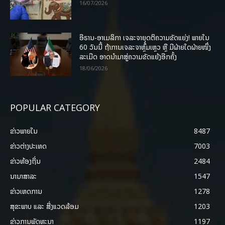
16/07/2026
ອີຣານ-ອາເມລິກາ ເຈລະຈາຍຸດຕິຄວາມຂັດແຍ່ງ! ພາຍໃນ
60 ວັນນີ້ ຖ້າການເຈລະຈາຫຼົ້ມເຫຼວ ຫຼື ມີຝ່າຍໃດຝ່າຍໜຶ່ງ
ລະເມີດ ອາດນໍາມາສູ່ຄວາມຂັດແຍ້ງອີກຄັ້ງ
18/06/2026
POPULAR CATEGORY
ຂ່າວພາຍ​ໃນ
8487
ຂ່າວຕ່າງປະເທດ
7003
ຂ່າວທ້ອງຖິ່ນ
2484
ນານາສາລະ
1547
ຂ່າວເຫດການ
1278
ສຸຂະພາບ ແລະ ສີ່ງແວດລ້ອມ
1203
ຂ່າວການພັດທະນາ
1197