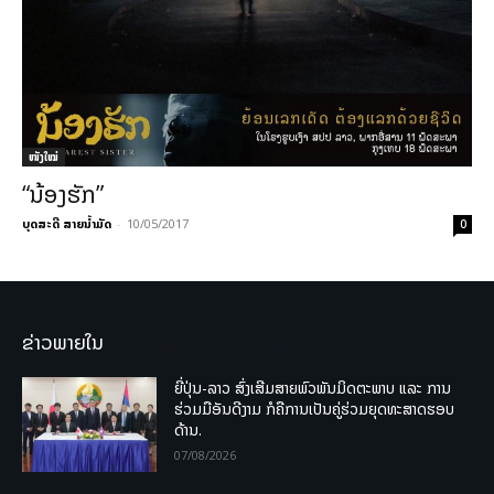
ໜັງໃໝ່
“ນ້ອງຮັກ”
ບຸດສະດີ ສາຍນ້ຳມັດ
-
10/05/2017
0
ຂ່າວພາຍໃນ
ຍີ່ປຸ່ນ-ລາວ ສົ່ງເສີມສາຍພົວພັນມິດຕະພາບ ແລະ ການ
ຮ່ວມມືອັນດີງາມ ກໍຄືການເປັນຄູ່ຮ່ວມຍຸດທະສາດຮອບ
ດ້ານ.
07/08/2026