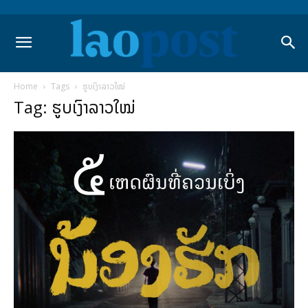
Home
Tags
ຮູບເງົາລາວໃໝ່
Tag: ຮູບເງົາລາວໃໝ່