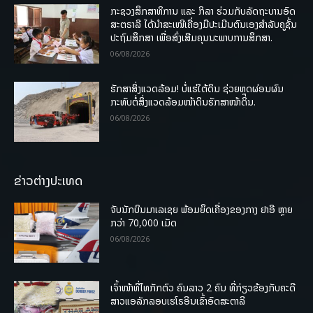
ກະຊວງສຶກສາທິການ ແລະ ກິລາ ຮ່ວມກັບລັດຖະບານອົດ
ສະຕຣາລີ ໄດ້ນຳສະເໜີເຄື່ອງມືປະເມີນຕົນເອງສຳລັບຄູຊັ້ນ
ປະຖົມສຶກສາ ເພື່ອສົ່ງເສີມຄຸນນະພາບການສຶກສາ.
06/08/2026
ຮັກສາສິ່ງແວດລ້ອມ! ບໍ່ແຮ່ໃຕ້ດິນ ຊ່ວຍຫຼຸດຜ່ອນຜົນ
ກະທົບຕໍ່ສິ່ງແວດລ້ອມໜ້າດິນຮັກສາໜ້າດິນ.
06/08/2026
ຂ່າວຕ່າງປະເທດ
ຈັບນັກບິນມາເລເຊຍ ພ້ອມຍຶດເຄື່ອງຂອງກາງ ຢາອີ ຫຼາຍ
ກວ່າ 70,000 ເມັດ
06/08/2026
ເຈົ້າໜ້າທີ່ໄທກັກຕົວ ຄົນລາວ 2 ຄົນ ທີ່ກ່ຽວຂ້ອງກັບຄະດີ
ສາວແອລັກລອບເຮໂຣອີນເຂົ້າອົດສະຕາລີ