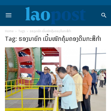
Home
Tags
ຮອງນາຍົກ ເນັ້ນໜັກຄຸ້ມຄອງດິນກະສິກຳ
Tag: ຮອງນາຍົກ ເນັ້ນໜັກຄຸ້ມຄອງດິນກະສິກຳ