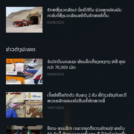
ຮັກສາສິ່ງແວດລ້ອມ! ບໍ່ແຮ່ໃຕ້ດິນ ຊ່ວຍຫຼຸດຜ່ອນຜົນ
ກະທົບຕໍ່ສິ່ງແວດລ້ອມໜ້າດິນຮັກສາໜ້າດິນ.
06/08/2026
ຂ່າວຕ່າງປະເທດ
ຈັບນັກບິນມາເລເຊຍ ພ້ອມຍຶດເຄື່ອງຂອງກາງ ຢາອີ ຫຼາຍ
ກວ່າ 70,000 ເມັດ
06/08/2026
ເຈົ້າໜ້າທີ່ໄທກັກຕົວ ຄົນລາວ 2 ຄົນ ທີ່ກ່ຽວຂ້ອງກັບຄະດີ
ສາວແອລັກລອບເຮໂຣອີນເຂົ້າອົດສະຕາລີ
16/07/2026
ອີຣານ-ອາເມລິກາ ເຈລະຈາຍຸດຕິຄວາມຂັດແຍ່ງ! ພາຍໃນ
60 ວັນນີ້ ຖ້າການເຈລະຈາຫຼົ້ມເຫຼວ ຫຼື ມີຝ່າຍໃດຝ່າຍໜຶ່ງ