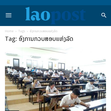
Home
Tags
ອົງການກວບສອບແຫ່ງລັດ
Tag: ອົງການກວບສອບແຫ່ງລັດ