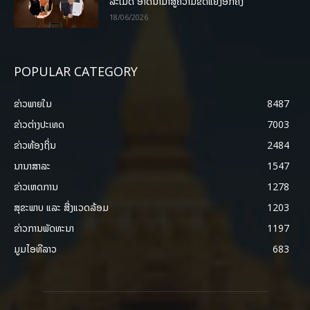
ລະເມີດ ອາດນໍາມາສູ່ຄວາມຂັດແຍ້ງອີກຄັ້ງ
18/06/2026
POPULAR CATEGORY
ຂ່າວພາຍ​ໃນ
8487
ຂ່າວຕ່າງປະເທດ
7003
ຂ່າວທ້ອງຖິ່ນ
2484
ນານາສາລະ
1547
ຂ່າວເຫດການ
1278
ສຸຂະພາບ ແລະ ສີ່ງແວດລ້ອມ
1203
ຂ່າວການພັດທະນາ
1197
ມູມໄອທີລາວ
683