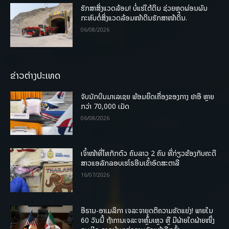
ຮັກສາສິ່ງແວດລ້ອມ! ບໍ່ແຮ່ໃຕ້ດິນ ຊ່ວຍຫຼຸດຜ່ອນຜົນ
ກະທົບຕໍ່ສິ່ງແວດລ້ອມໜ້າດິນຮັກສາໜ້າດິນ.
06/08/2026
ຂ່າວຕ່າງປະເທດ
ຈັບນັກບິນມາເລເຊຍ ພ້ອມຍຶດເຄື່ອງຂອງກາງ ຢາອີ ຫຼາຍ
ກວ່າ 70,000 ເມັດ
06/08/2026
ເຈົ້າໜ້າທີ່ໄທກັກຕົວ ຄົນລາວ 2 ຄົນ ທີ່ກ່ຽວຂ້ອງກັບຄະດີ
ສາວແອລັກລອບເຮໂຣອີນເຂົ້າອົດສະຕາລີ
16/07/2026
ອີຣານ-ອາເມລິກາ ເຈລະຈາຍຸດຕິຄວາມຂັດແຍ່ງ! ພາຍໃນ
60 ວັນນີ້ ຖ້າການເຈລະຈາຫຼົ້ມເຫຼວ ຫຼື ມີຝ່າຍໃດຝ່າຍໜຶ່ງ