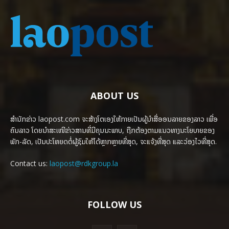
ABOUT US
ສຳນັກຂ່າວ laopost.com ຈະສ້າງໂຕເອງໃຫ້ກາຍເປັນຜູ້ນຳສື່ອອນລາຍຂອງລາວ ເພື່ອ
ຄົນລາວ ໂດຍນຳສະເໜີຂ່າວສານທີ່ມີຄຸນນະພາບ, ຖືກຕ້ອງຕາມແນວທາງນະໂຍບາຍຂອງ
ພັກ-ລັດ, ເປັນປະໂຫຍດຕໍ່ຜູ້ຊົມໃຫ້ໄດ້ຫຼາກຫຼາຍທີ່ສຸດ, ຈະແຈ້ງທີ່ສຸດ ແລະວ່ອງໄວທີ່ສຸດ.
Contact us:
laopost@rdkgroup.la
FOLLOW US