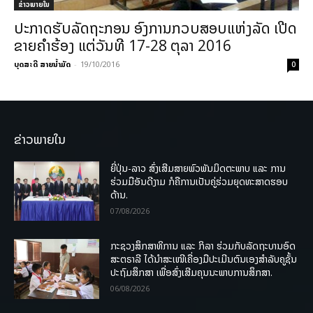
ຂ່າວພາຍ​ໃນ
ປະກາດຮັບລັດຖະກອນ ອົງການກວບສອບແຫ່ງລັດ ເປີດ
ຂາຍຄຳຮ້ອງ ແຕ່ວັນທີ 17-28 ຕຸລາ 2016
ບຸດສະດີ ສາຍນ້ຳມັດ
-
19/10/2016
0
ຂ່າວພາຍໃນ
ຍີ່ປຸ່ນ-ລາວ ສົ່ງເສີມສາຍພົວພັນມິດຕະພາບ ແລະ ການ
ຮ່ວມມືອັນດີງາມ ກໍຄືການເປັນຄູ່ຮ່ວມຍຸດທະສາດຮອບ
ດ້ານ.
07/08/2026
ກະຊວງສຶກສາທິການ ແລະ ກິລາ ຮ່ວມກັບລັດຖະບານອົດ
ສະຕຣາລີ ໄດ້ນຳສະເໜີເຄື່ອງມືປະເມີນຕົນເອງສຳລັບຄູຊັ້ນ
ປະຖົມສຶກສາ ເພື່ອສົ່ງເສີມຄຸນນະພາບການສຶກສາ.
06/08/2026