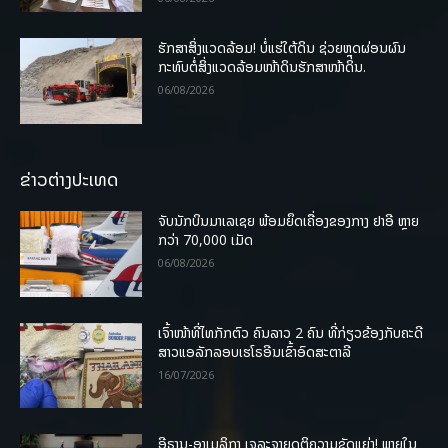
ຮັກສາສິ່ງແວດລ້ອມ! ບໍ່ແຮ່ໃຕ້ດິນ ຊ່ວຍຫຼຸດຜ່ອນຜົນ
ກະທົບຕໍ່ສິ່ງແວດລ້ອມໜ້າດິນຮັກສາໜ້າດິນ.
06/08/2026
ຂ່າວຕ່າງປະເທດ
ຈັບນັກບິນມາເລເຊຍ ພ້ອມຍຶດເຄື່ອງຂອງກາງ ຢາອີ ຫຼາຍ
ກວ່າ 70,000 ເມັດ
06/08/2026
ເຈົ້າໜ້າທີ່ໄທກັກຕົວ ຄົນລາວ 2 ຄົນ ທີ່ກ່ຽວຂ້ອງກັບຄະດີ
ສາວແອລັກລອບເຮໂຣອີນເຂົ້າອົດສະຕາລີ
16/07/2026
ອີຣານ-ອາເມລິກາ ເຈລະຈາຍຸດຕິຄວາມຂັດແຍ່ງ! ພາຍໃນ