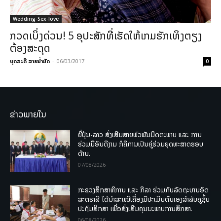
Wedding-Sex-love
ກວດເບິ່ງດ່ວນ! 5 ອຸປະສັກທີ່ເຮັດໃຫ້ເກມຮັກເທິງຕຽງ
ຕ້ອງສະດຸດ
ບຸດສະດີ ສາຍນ້ຳມັດ
-
06/03/2017
0
ຂ່າວພາຍໃນ
ຍີ່ປຸ່ນ-ລາວ ສົ່ງເສີມສາຍພົວພັນມິດຕະພາບ ແລະ ການ
ຮ່ວມມືອັນດີງາມ ກໍຄືການເປັນຄູ່ຮ່ວມຍຸດທະສາດຮອບ
ດ້ານ.
07/08/2026
ກະຊວງສຶກສາທິການ ແລະ ກິລາ ຮ່ວມກັບລັດຖະບານອົດ
ສະຕຣາລີ ໄດ້ນຳສະເໜີເຄື່ອງມືປະເມີນຕົນເອງສຳລັບຄູຊັ້ນ
ປະຖົມສຶກສາ ເພື່ອສົ່ງເສີມຄຸນນະພາບການສຶກສາ.
06/08/2026