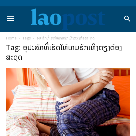
Home
Tags
ອຸປະສັກທີ່ເຮັດໃຫ້ເກມຮັກເທິງຕຽງຕ້ອງສະດຸດ
Tag: ອຸປະສັກທີ່ເຮັດໃຫ້ເກມຮັກເທິງຕຽງຕ້ອງ
ສະດຸດ