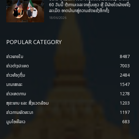
60 ວັນນີ້ ຖ້າການເຈລະຈາຫຼົ້ມເຫຼວ ຫຼື ມີຝ່າຍໃດຝ່າຍໜຶ່ງ
ລະເມີດ ອາດນໍາມາສູ່ຄວາມຂັດແຍ້ງອີກຄັ້ງ
18/06/2026
POPULAR CATEGORY
ຂ່າວພາຍ​ໃນ
8487
ຂ່າວຕ່າງປະເທດ
7003
ຂ່າວທ້ອງຖິ່ນ
2484
ນານາສາລະ
1547
ຂ່າວເຫດການ
1278
ສຸຂະພາບ ແລະ ສີ່ງແວດລ້ອມ
1203
ຂ່າວການພັດທະນາ
1197
ມູມໄອທີລາວ
683