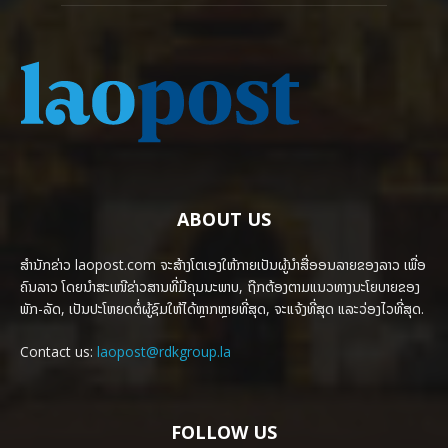
ABOUT US
ສຳນັກຂ່າວ laopost.com ຈະສ້າງໂຕເອງໃຫ້ກາຍເປັນຜູ້ນຳສື່ອອນລາຍຂອງລາວ ເພື່ອ
ຄົນລາວ ໂດຍນຳສະເໜີຂ່າວສານທີ່ມີຄຸນນະພາບ, ຖືກຕ້ອງຕາມແນວທາງນະໂຍບາຍຂອງ
ພັກ-ລັດ, ເປັນປະໂຫຍດຕໍ່ຜູ້ຊົມໃຫ້ໄດ້ຫຼາກຫຼາຍທີ່ສຸດ, ຈະແຈ້ງທີ່ສຸດ ແລະວ່ອງໄວທີ່ສຸດ.
Contact us:
laopost@rdkgroup.la
FOLLOW US