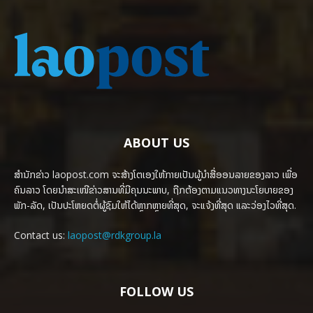
ABOUT US
ສຳນັກຂ່າວ laopost.com ຈະສ້າງໂຕເອງໃຫ້ກາຍເປັນຜູ້ນຳສື່ອອນລາຍຂອງລາວ ເພື່ອ
ຄົນລາວ ໂດຍນຳສະເໜີຂ່າວສານທີ່ມີຄຸນນະພາບ, ຖືກຕ້ອງຕາມແນວທາງນະໂຍບາຍຂອງ
ພັກ-ລັດ, ເປັນປະໂຫຍດຕໍ່ຜູ້ຊົມໃຫ້ໄດ້ຫຼາກຫຼາຍທີ່ສຸດ, ຈະແຈ້ງທີ່ສຸດ ແລະວ່ອງໄວທີ່ສຸດ.
Contact us:
laopost@rdkgroup.la
FOLLOW US