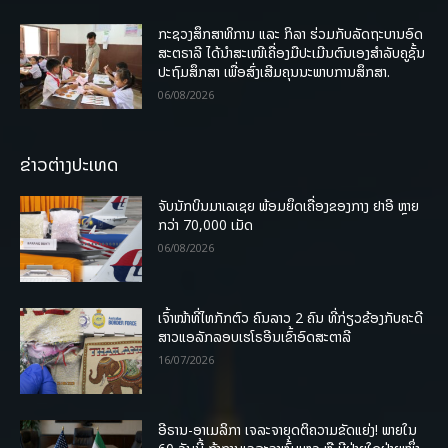
ກະຊວງສຶກສາທິການ ແລະ ກິລາ ຮ່ວມກັບລັດຖະບານອົດ
ສະຕຣາລີ ໄດ້ນຳສະເໜີເຄື່ອງມືປະເມີນຕົນເອງສຳລັບຄູຊັ້ນ
ປະຖົມສຶກສາ ເພື່ອສົ່ງເສີມຄຸນນະພາບການສຶກສາ.
06/08/2026
ຂ່າວຕ່າງປະເທດ
ຈັບນັກບິນມາເລເຊຍ ພ້ອມຍຶດເຄື່ອງຂອງກາງ ຢາອີ ຫຼາຍ
ກວ່າ 70,000 ເມັດ
06/08/2026
ເຈົ້າໜ້າທີ່ໄທກັກຕົວ ຄົນລາວ 2 ຄົນ ທີ່ກ່ຽວຂ້ອງກັບຄະດີ
ສາວແອລັກລອບເຮໂຣອີນເຂົ້າອົດສະຕາລີ
16/07/2026
ອີຣານ-ອາເມລິກາ ເຈລະຈາຍຸດຕິຄວາມຂັດແຍ່ງ! ພາຍໃນ