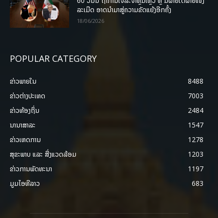
60 ວັນນີ້ ຖ້າການເຈລະຈາຫຼົ້ມເຫຼວ ຫຼື ມີຝ່າຍໃດຝ່າຍໜຶ່ງ
ລະເມີດ ອາດນໍາມາສູ່ຄວາມຂັດແຍ້ງອີກຄັ້ງ
18/06/2026
POPULAR CATEGORY
ຂ່າວພາຍ​ໃນ
8488
ຂ່າວຕ່າງປະເທດ
7003
ຂ່າວທ້ອງຖິ່ນ
2484
ນານາສາລະ
1547
ຂ່າວເຫດການ
1278
ສຸຂະພາບ ແລະ ສີ່ງແວດລ້ອມ
1203
ຂ່າວການພັດທະນາ
1197
ມູມໄອທີລາວ
683