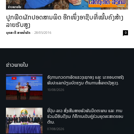
ຂ່າວພາຍ​ໃນ
ປູກພືດຜັກປອດສານພິດ ອີກໜຶ່ງອາຊີບທີ່ໝັ້ນຄົງສ້າງ
ລາຍຮັບສູງ
ບຸດສະດີ ສາຍນ້ຳມັດ
-
28/05/2016
0
ຂ່າວພາຍໃນ
ອົງການກວດກາລັດແຂວງເຊກອງ ແລະ ນະຄອນດາໜັງ
ພົບປະແລກປ່ຽນບົດຮຽນ ຕ້ານການສໍ້ລາດບັງຫຼວງ.
10/08/2026
ຍີ່ປຸ່ນ-ລາວ ສົ່ງເສີມສາຍພົວພັນມິດຕະພາບ ແລະ ການ
ຮ່ວມມືອັນດີງາມ ກໍຄືການເປັນຄູ່ຮ່ວມຍຸດທະສາດຮອບ
ດ້ານ.
07/08/2026