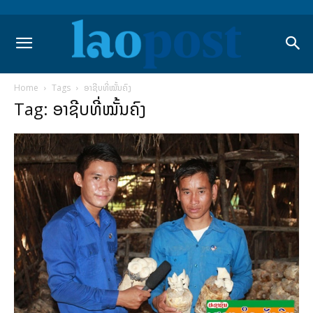
Home
Tags
ອາຊີບທີ່ໝັ້ນຄົງ
Tag: ອາຊີບທີ່ໝັ້ນຄົງ