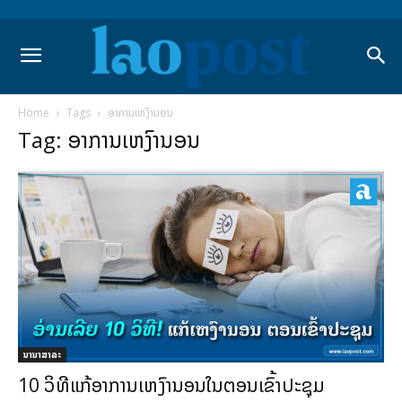
Home
Tags
ອາການເຫງົານອນ
Tag: ອາການເຫງົານອນ
ນານາສາລະ
10 ວິທີແກ້ອາການເຫງົານອນໃນຕອນເຂົ້າປະຊຸມ