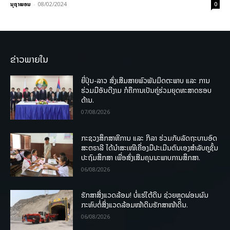
ນຸຖາພອນ
-
08/02/2024
0
ຂ່າວພາຍໃນ
ຍີ່ປຸ່ນ-ລາວ ສົ່ງເສີມສາຍພົວພັນມິດຕະພາບ ແລະ ການ
ຮ່ວມມືອັນດີງາມ ກໍຄືການເປັນຄູ່ຮ່ວມຍຸດທະສາດຮອບ
ດ້ານ.
07/08/2026
ກະຊວງສຶກສາທິການ ແລະ ກິລາ ຮ່ວມກັບລັດຖະບານອົດ
ສະຕຣາລີ ໄດ້ນຳສະເໜີເຄື່ອງມືປະເມີນຕົນເອງສຳລັບຄູຊັ້ນ
ປະຖົມສຶກສາ ເພື່ອສົ່ງເສີມຄຸນນະພາບການສຶກສາ.
06/08/2026
ຮັກສາສິ່ງແວດລ້ອມ! ບໍ່ແຮ່ໃຕ້ດິນ ຊ່ວຍຫຼຸດຜ່ອນຜົນ
ກະທົບຕໍ່ສິ່ງແວດລ້ອມໜ້າດິນຮັກສາໜ້າດິນ.
06/08/2026