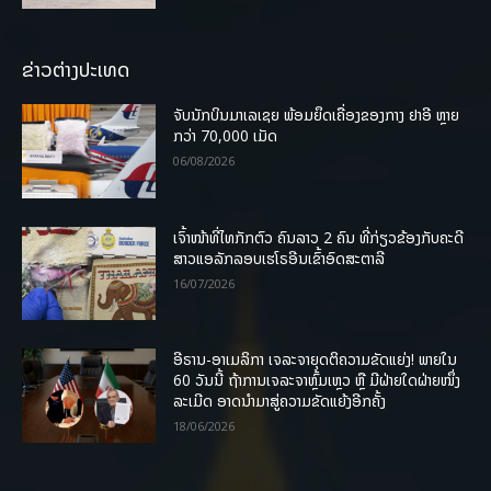
ຂ່າວຕ່າງປະເທດ
ຈັບນັກບິນມາເລເຊຍ ພ້ອມຍຶດເຄື່ອງຂອງກາງ ຢາອີ ຫຼາຍ
ກວ່າ 70,000 ເມັດ
06/08/2026
ເຈົ້າໜ້າທີ່ໄທກັກຕົວ ຄົນລາວ 2 ຄົນ ທີ່ກ່ຽວຂ້ອງກັບຄະດີ
ສາວແອລັກລອບເຮໂຣອີນເຂົ້າອົດສະຕາລີ
16/07/2026
ອີຣານ-ອາເມລິກາ ເຈລະຈາຍຸດຕິຄວາມຂັດແຍ່ງ! ພາຍໃນ
60 ວັນນີ້ ຖ້າການເຈລະຈາຫຼົ້ມເຫຼວ ຫຼື ມີຝ່າຍໃດຝ່າຍໜຶ່ງ
ລະເມີດ ອາດນໍາມາສູ່ຄວາມຂັດແຍ້ງອີກຄັ້ງ
18/06/2026