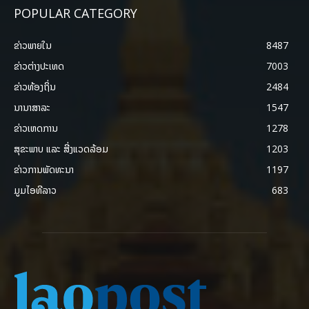
POPULAR CATEGORY
ຂ່າວພາຍ​ໃນ
8487
ຂ່າວຕ່າງປະເທດ
7003
ຂ່າວທ້ອງຖິ່ນ
2484
ນານາສາລະ
1547
ຂ່າວເຫດການ
1278
ສຸຂະພາບ ແລະ ສີ່ງແວດລ້ອມ
1203
ຂ່າວການພັດທະນາ
1197
ມູມໄອທີລາວ
683