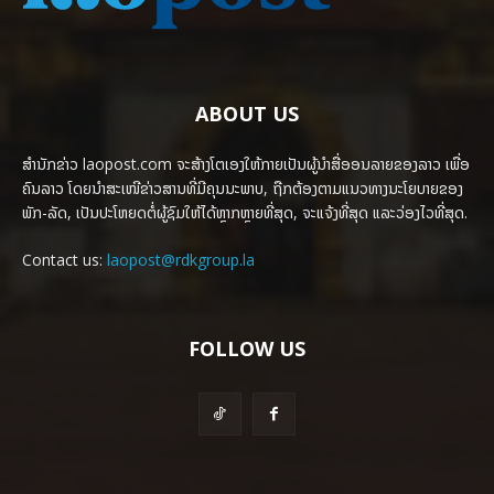
ABOUT US
ສຳນັກຂ່າວ laopost.com ຈະສ້າງໂຕເອງໃຫ້ກາຍເປັນຜູ້ນຳສື່ອອນລາຍຂອງລາວ ເພື່ອ
ຄົນລາວ ໂດຍນຳສະເໜີຂ່າວສານທີ່ມີຄຸນນະພາບ, ຖືກຕ້ອງຕາມແນວທາງນະໂຍບາຍຂອງ
ພັກ-ລັດ, ເປັນປະໂຫຍດຕໍ່ຜູ້ຊົມໃຫ້ໄດ້ຫຼາກຫຼາຍທີ່ສຸດ, ຈະແຈ້ງທີ່ສຸດ ແລະວ່ອງໄວທີ່ສຸດ.
Contact us:
laopost@rdkgroup.la
FOLLOW US