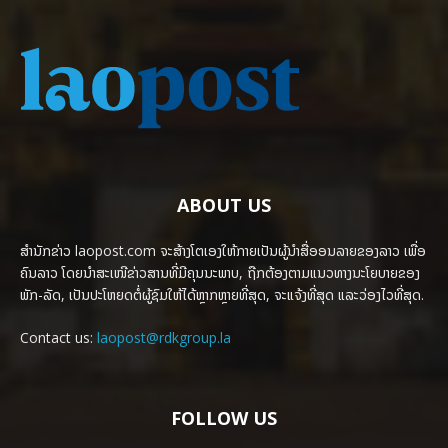
ABOUT US
ສຳນັກຂ່າວ laopost.com ຈະສ້າງໂຕເອງໃຫ້ກາຍເປັນຜູ້ນຳສື່ອອນລາຍຂອງລາວ ເພື່ອ
ຄົນລາວ ໂດຍນຳສະເໜີຂ່າວສານທີ່ມີຄຸນນະພາບ, ຖືກຕ້ອງຕາມແນວທາງນະໂຍບາຍຂອງ
ພັກ-ລັດ, ເປັນປະໂຫຍດຕໍ່ຜູ້ຊົມໃຫ້ໄດ້ຫຼາກຫຼາຍທີ່ສຸດ, ຈະແຈ້ງທີ່ສຸດ ແລະວ່ອງໄວທີ່ສຸດ.
Contact us:
laopost@rdkgroup.la
FOLLOW US