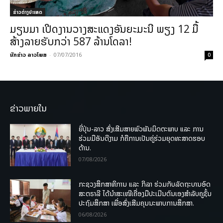
ຂ່າວຕ່າງປະເທດ
ມຽນມາ ເປີດງານວາງສະແດງອັນຍະມະນີ ພຽງ 12 ມື້
ສ້າງລາຍຮັບກວ່າ 587 ລ້ານໂດລາ!
ນັກຂ່າວ ລາວໂພສ
-
07/07/2016
0
ຂ່າວພາຍໃນ
ຍີ່ປຸ່ນ-ລາວ ສົ່ງເສີມສາຍພົວພັນມິດຕະພາບ ແລະ ການ
ຮ່ວມມືອັນດີງາມ ກໍຄືການເປັນຄູ່ຮ່ວມຍຸດທະສາດຮອບ
ດ້ານ.
07/08/2026
ກະຊວງສຶກສາທິການ ແລະ ກິລາ ຮ່ວມກັບລັດຖະບານອົດ
ສະຕຣາລີ ໄດ້ນຳສະເໜີເຄື່ອງມືປະເມີນຕົນເອງສຳລັບຄູຊັ້ນ
ປະຖົມສຶກສາ ເພື່ອສົ່ງເສີມຄຸນນະພາບການສຶກສາ.
06/08/2026