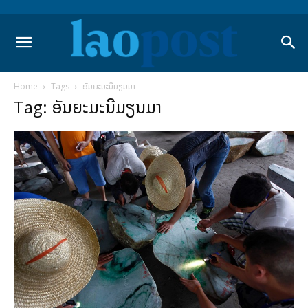
Home
Tags
ອັນຍະມະນີມຽນມາ
Tag: ອັນຍະມະນີມຽນມາ