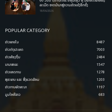
60 ວັນນີ້ ຖ້າການເຈລະຈາຫຼົ້ມເຫຼວ ຫຼື ມີຝ່າຍໃດຝ່າຍໜຶ່ງ
ລະເມີດ ອາດນໍາມາສູ່ຄວາມຂັດແຍ້ງອີກຄັ້ງ
18/06/2026
POPULAR CATEGORY
ຂ່າວພາຍ​ໃນ
8487
ຂ່າວຕ່າງປະເທດ
7003
ຂ່າວທ້ອງຖິ່ນ
2484
ນານາສາລະ
1547
ຂ່າວເຫດການ
1278
ສຸຂະພາບ ແລະ ສີ່ງແວດລ້ອມ
1203
ຂ່າວການພັດທະນາ
1197
ມູມໄອທີລາວ
683