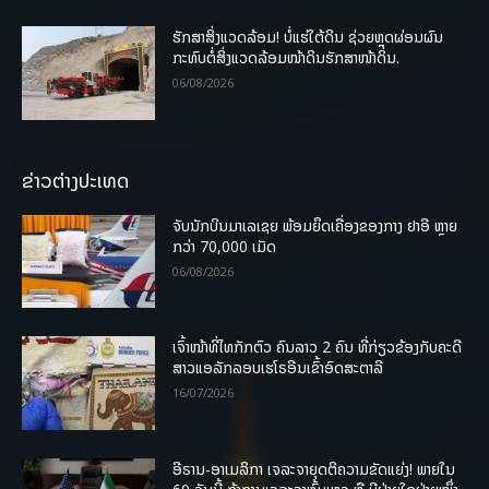
ຮັກສາສິ່ງແວດລ້ອມ! ບໍ່ແຮ່ໃຕ້ດິນ ຊ່ວຍຫຼຸດຜ່ອນຜົນ
ກະທົບຕໍ່ສິ່ງແວດລ້ອມໜ້າດິນຮັກສາໜ້າດິນ.
06/08/2026
ຂ່າວຕ່າງປະເທດ
ຈັບນັກບິນມາເລເຊຍ ພ້ອມຍຶດເຄື່ອງຂອງກາງ ຢາອີ ຫຼາຍ
ກວ່າ 70,000 ເມັດ
06/08/2026
ເຈົ້າໜ້າທີ່ໄທກັກຕົວ ຄົນລາວ 2 ຄົນ ທີ່ກ່ຽວຂ້ອງກັບຄະດີ
ສາວແອລັກລອບເຮໂຣອີນເຂົ້າອົດສະຕາລີ
16/07/2026
ອີຣານ-ອາເມລິກາ ເຈລະຈາຍຸດຕິຄວາມຂັດແຍ່ງ! ພາຍໃນ