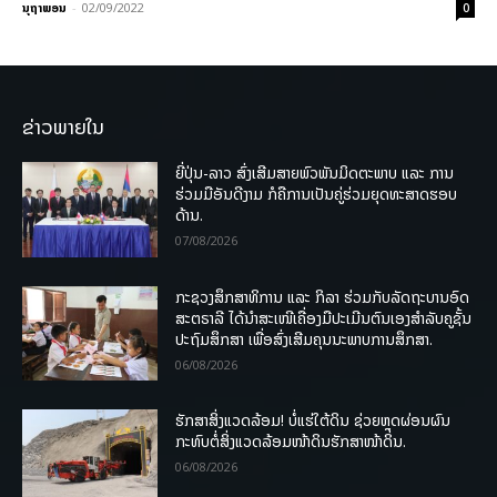
ນຸຖາພອນ
-
02/09/2022
0
ຂ່າວພາຍໃນ
ຍີ່ປຸ່ນ-ລາວ ສົ່ງເສີມສາຍພົວພັນມິດຕະພາບ ແລະ ການ
ຮ່ວມມືອັນດີງາມ ກໍຄືການເປັນຄູ່ຮ່ວມຍຸດທະສາດຮອບ
ດ້ານ.
07/08/2026
ກະຊວງສຶກສາທິການ ແລະ ກິລາ ຮ່ວມກັບລັດຖະບານອົດ
ສະຕຣາລີ ໄດ້ນຳສະເໜີເຄື່ອງມືປະເມີນຕົນເອງສຳລັບຄູຊັ້ນ
ປະຖົມສຶກສາ ເພື່ອສົ່ງເສີມຄຸນນະພາບການສຶກສາ.
06/08/2026
ຮັກສາສິ່ງແວດລ້ອມ! ບໍ່ແຮ່ໃຕ້ດິນ ຊ່ວຍຫຼຸດຜ່ອນຜົນ
ກະທົບຕໍ່ສິ່ງແວດລ້ອມໜ້າດິນຮັກສາໜ້າດິນ.
06/08/2026