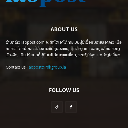
ABOUT US
ສຳນັກຂ່າວ laopost.com ຈະສ້າງໂຕເອງໃຫ້ກາຍເປັນຜູ້ນຳສື່ອອນລາຍຂອງລາວ ເພື່ອ
ຄົນລາວ ໂດຍນຳສະເໜີຂ່າວສານທີ່ມີຄຸນນະພາບ, ຖືກຕ້ອງຕາມແນວທາງນະໂຍບາຍຂອງ
ພັກ-ລັດ, ເປັນປະໂຫຍດຕໍ່ຜູ້ຊົມໃຫ້ໄດ້ຫຼາກຫຼາຍທີ່ສຸດ, ຈະແຈ້ງທີ່ສຸດ ແລະວ່ອງໄວທີ່ສຸດ.
Contact us:
laopost@rdkgroup.la
FOLLOW US