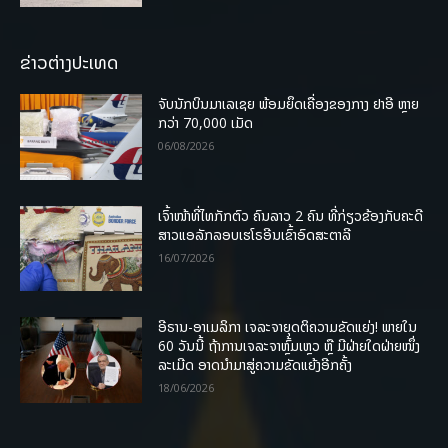
ຂ່າວຕ່າງປະເທດ
ຈັບນັກບິນມາເລເຊຍ ພ້ອມຍຶດເຄື່ອງຂອງກາງ ຢາອີ ຫຼາຍ
ກວ່າ 70,000 ເມັດ
06/08/2026
ເຈົ້າໜ້າທີ່ໄທກັກຕົວ ຄົນລາວ 2 ຄົນ ທີ່ກ່ຽວຂ້ອງກັບຄະດີ
ສາວແອລັກລອບເຮໂຣອີນເຂົ້າອົດສະຕາລີ
16/07/2026
ອີຣານ-ອາເມລິກາ ເຈລະຈາຍຸດຕິຄວາມຂັດແຍ່ງ! ພາຍໃນ
60 ວັນນີ້ ຖ້າການເຈລະຈາຫຼົ້ມເຫຼວ ຫຼື ມີຝ່າຍໃດຝ່າຍໜຶ່ງ
ລະເມີດ ອາດນໍາມາສູ່ຄວາມຂັດແຍ້ງອີກຄັ້ງ
18/06/2026