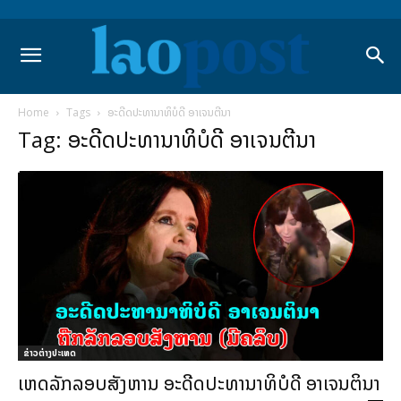
Home
Tags
ອະດີດປະທານາທິບໍດີ ອາເຈນຕີນາ
Tag: ອະດີດປະທານາທິບໍດີ ອາເຈນຕີນາ
ຂ່າວຕ່າງປະເທດ
ເຫດລັກລອບສັງຫານ ອະດີດປະທານາທິບໍດີ ອາເຈນຕິນາ