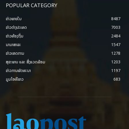
POPULAR CATEGORY
ຂ່າວພາຍ​ໃນ
8487
ຂ່າວຕ່າງປະເທດ
7003
ຂ່າວທ້ອງຖິ່ນ
2484
ນານາສາລະ
1547
ຂ່າວເຫດການ
1278
ສຸຂະພາບ ແລະ ສີ່ງແວດລ້ອມ
1203
ຂ່າວການພັດທະນາ
1197
ມູມໄອທີລາວ
683