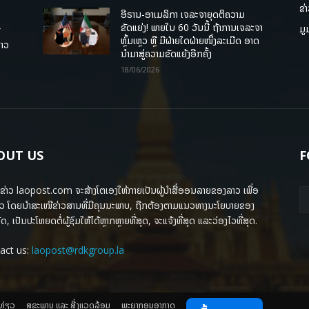
ຂ່
ອີຣານ-ອາເມລິກາ ເຈລະຈາຍຸດຕິຄວາມ
ຂັດແຍ່ງ! ພາຍໃນ 60 ວັນນີ້ ຖ້າການເຈລະຈາ
ມູ
ື
ຫຼົ້ມເຫຼວ ຫຼື ມີຝ່າຍໃດຝ່າຍໜຶ່ງລະເມີດ ອາດ
ລາວ
ນໍາມາສູ່ຄວາມຂັດແຍ້ງອີກຄັ້ງ
18/06/2026
OUT US
F
ຂ່າວ laopost.com ຈະສ້າງໂຕເອງໃຫ້ກາຍເປັນຜູ້ນຳສື່ອອນລາຍຂອງລາວ ເພື່ອ
ວ ໂດຍນຳສະເໜີຂ່າວສານທີ່ມີຄຸນນະພາບ, ຖືກຕ້ອງຕາມແນວທາງນະໂຍບາຍຂອງ
ດ, ເປັນປະໂຫຍດຕໍ່ຜູ້ຊົມໃຫ້ໄດ້ຫຼາກຫຼາຍທີ່ສຸດ, ຈະແຈ້ງທີ່ສຸດ ແລະວ່ອງໄວທີ່ສຸດ.
act us:
laopost@rdkgroup.la
ງທ່ຽວ
ສຸຂະພາບ ແລະ ສີ່ງແວດລ້ອມ
ພະຍາກອນອາກາດ