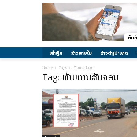
ໜ້າຫຼັກ
ຂ່າວພາຍ​ໃນ
ຂ່າວຕ່າງປະເທດ
Home
Tags
ຫ້າມການສັນຈອນ
Tag: ຫ້າມການສັນຈອນ