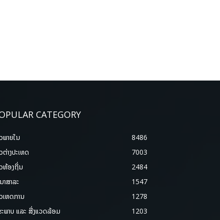
OPULAR CATEGORY
າວພາຍ​ໃນ
8486
າວຕ່າງປະເທດ
7003
າວທ້ອງຖິ່ນ
2484
ນາສາລະ
1547
າວເຫດການ
1278
ຂະພາບ ແລະ ສີ່ງແວດລ້ອມ
1203