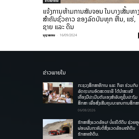
ຂ່າວພາຍ​ໃນ
ແຈ້ງການຫ້າມການສັນຈອນ ໃນບາງເສັ້ນທາ
ສໍາຄັນຊົ່ວຄາວ ຂອງລົດບັນທຸກ ຫີນ, ແຮ່,
ຊາຍ ແລະ ດິນ
ນຸຖາພອນ
-
16/09/2024
ຂ່າວພາຍໃນ
ກະຊວງສຶກສາທິການ ແລະ ກິລາ ຮ່ວມກັບ
ລັດຖະບານອົດສະຕຣາລີ ໄດ້ນຳສະເໜີ
ເຄື່ອງມືປະເມີນຕົນເອງສຳລັບຄູຊັ້ນປະຖົມ
ສຶກສາ ເພື່ອສົ່ງເສີມຄຸນນະພາບການສຶກສາ
06/08/2026
ຮັກສາສິ່ງແວດລ້ອມ! ບໍ່ແຮ່ໃຕ້ດິນ ຊ່ວຍຫຼ
ຜ່ອນຜົນກະທົບຕໍ່ສິ່ງແວດລ້ອມໜ້າດິນ
ຮັກສາໜ້າດິນ.