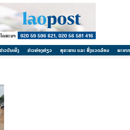
​ຂ່າວບັນເທິງ
​ຂ່າວທ່ອງທ່ຽວ
ສຸຂະພາບ ແລະ ສີ່ງແວດລ້ອມ
ພະຍາກ