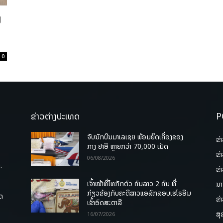
ງ
0
ຂ່າວຕ່າງປະເທດ
P
ຈັບນັກບິນມາເລເຊຍ ພ້ອມຍຶດເຄື່ອງຂອງ
ຂ່
ກາງ ຢາອີ ຫຼາຍກວ່າ 70,000 ເມັດ
ຂ່
06/08/2026
.
ຂ່
ເຈົ້າໜ້າທີ່ໄທກັກຕົວ ຄົນລາວ 2 ຄົນ ທີ່
ນາ
ກ່ຽວຂ້ອງກັບຄະດີສາວແອລັກລອບເຮໂຣອີນ
ຸດ
ຂ່
ເຂົ້າອົດສະຕາລີ
ສຸ
16/07/2026