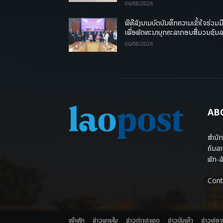
06/08/2026
ພິທີລົງນາມບົດບັນທຶກຄວາມເຂົ້າໃຈຮ່ວມມ
ເພື່ອພັດທະນາບຸກຄະລາກອນສື່ມວນຊົນ
06/08/2026
AB
ສຳນັກ
ຄົນລາ
ພັກ-ລັ
Cont
ໜ້າຫຼັກ
ຂ່າວພາຍ​ໃນ
ຂ່າວຕ່າງປະເທດ
​ຂ່າວບັນເທິງ
​ຂ່າວທ່ອ