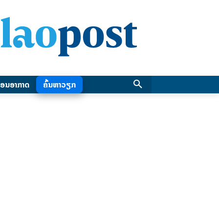
ອນອາກາດ
ຄົ້ນຫາວຽກ