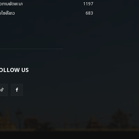
າວການພັດທະນາ
1197
ມໄອທີລາວ
683
OLLOW US