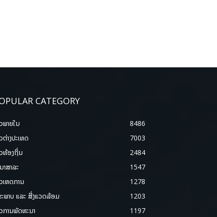
OPULAR CATEGORY
າວພາຍ​ໃນ
8486
າວຕ່າງປະເທດ
7003
າວທ້ອງຖິ່ນ
2484
ນາສາລະ
1547
າວເຫດການ
1278
ຂະພາບ ແລະ ສີ່ງແວດລ້ອມ
1203
າວການພັດທະນາ
1197