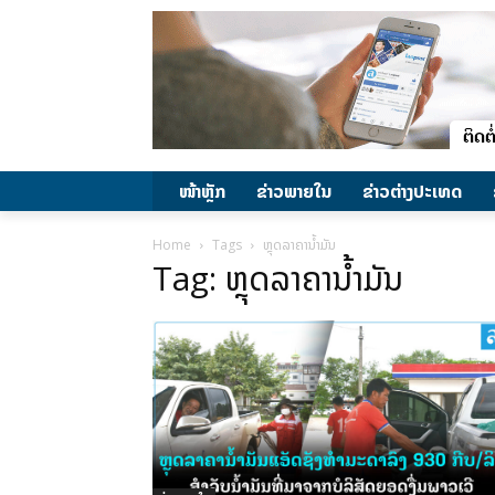
ໜ້າຫຼັກ
ຂ່າວພາຍ​ໃນ
ຂ່າວຕ່າງປະເທດ
Home
Tags
ຫຼຸດລາຄານໍ້າມັນ
Tag: ຫຼຸດລາຄານໍ້າມັນ