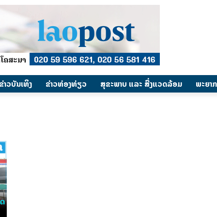
​ຂ່າວບັນເທິງ
​ຂ່າວທ່ອງທ່ຽວ
ສຸຂະພາບ ແລະ ສີ່ງແວດລ້ອມ
ພະຍາກ