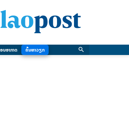
ອນອາກາດ
ຄົ້ນຫາວຽກ