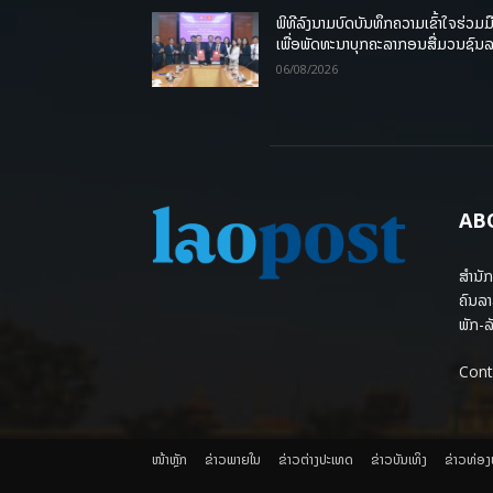
ພິທີລົງນາມບົດບັນທຶກຄວາມເຂົ້າໃຈຮ່ວມມ
ເພື່ອພັດທະນາບຸກຄະລາກອນສື່ມວນຊົນ
06/08/2026
AB
ສຳນັກ
ຄົນລາ
ພັກ-ລັ
Cont
ໜ້າຫຼັກ
ຂ່າວພາຍ​ໃນ
ຂ່າວຕ່າງປະເທດ
​ຂ່າວບັນເທິງ
​ຂ່າວທ່ອ