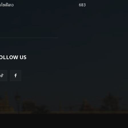
ມໄອທີລາວ
683
OLLOW US