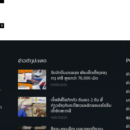
0
ຂ່າວຕ່າງປະເທດ
P
ຈັບນັກບິນມາເລເຊຍ ພ້ອມຍຶດເຄື່ອງຂອງ
ຂ່
ກາງ ຢາອີ ຫຼາຍກວ່າ 70,000 ເມັດ
ຂ່
06/08/2026
.
ຂ່
ເຈົ້າໜ້າທີ່ໄທກັກຕົວ ຄົນລາວ 2 ຄົນ ທີ່
ນາ
ກ່ຽວຂ້ອງກັບຄະດີສາວແອລັກລອບເຮໂຣອີນ
ຸດ
ຂ່
ເຂົ້າອົດສະຕາລີ
ສຸ
16/07/2026
ຂ່
ອີຣານ-ອາເມລິກາ ເຈລະຈາຍຸດຕິຄວາມ