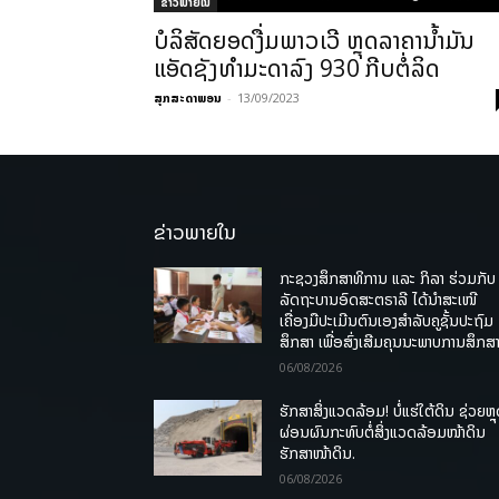
ຂ່າວພາຍ​ໃນ
ບໍລິສັດຍອດງື່ມພາວເວີ ຫຼຸດລາຄານໍ້າມັນ
ແອັດຊັງທຳມະດາລົງ 930 ກີບຕໍ່ລິດ
ສຸກສະດາພອນ
-
13/09/2023
ຂ່າວພາຍໃນ
ກະຊວງສຶກສາທິການ ແລະ ກິລາ ຮ່ວມກັບ
ລັດຖະບານອົດສະຕຣາລີ ໄດ້ນຳສະເໜີ
ເຄື່ອງມືປະເມີນຕົນເອງສຳລັບຄູຊັ້ນປະຖົມ
ສຶກສາ ເພື່ອສົ່ງເສີມຄຸນນະພາບການສຶກສາ
06/08/2026
ຮັກສາສິ່ງແວດລ້ອມ! ບໍ່ແຮ່ໃຕ້ດິນ ຊ່ວຍຫຼ
ຜ່ອນຜົນກະທົບຕໍ່ສິ່ງແວດລ້ອມໜ້າດິນ
ຮັກສາໜ້າດິນ.
06/08/2026