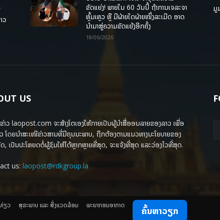
ຂັດແຍ່ງ! ພາຍໃນ 60 ວັນນີ້ ຖ້າການເຈລະຈາ
ມູ
ື
ຫຼົ້ມເຫຼວ ຫຼື ມີຝ່າຍໃດຝ່າຍໜຶ່ງລະເມີດ ອາດ
ລາວ
ນໍາມາສູ່ຄວາມຂັດແຍ້ງອີກຄັ້ງ
18/06/2026
OUT US
F
ຂ່າວ laopost.com ຈະສ້າງໂຕເອງໃຫ້ກາຍເປັນຜູ້ນຳສື່ອອນລາຍຂອງລາວ ເພື່ອ
ວ ໂດຍນຳສະເໜີຂ່າວສານທີ່ມີຄຸນນະພາບ, ຖືກຕ້ອງຕາມແນວທາງນະໂຍບາຍຂອງ
ດ, ເປັນປະໂຫຍດຕໍ່ຜູ້ຊົມໃຫ້ໄດ້ຫຼາກຫຼາຍທີ່ສຸດ, ຈະແຈ້ງທີ່ສຸດ ແລະວ່ອງໄວທີ່ສຸດ.
act us:
laopost@rdkgroup.la
ງທ່ຽວ
ສຸຂະພາບ ແລະ ສີ່ງແວດລ້ອມ
ພະຍາກອນອາກາດ
ຄົ້ນຫາວຽກ