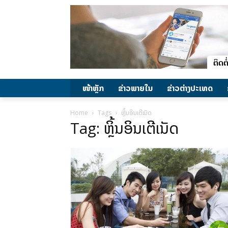
ໜ້າຫຼັກ
ຂ່າວພາຍ​ໃນ
ຂ່າວຕ່າງປະເທດ
Home
Tags
ຫຼິ້ນອິນເຕີເນັດ
Tag: ຫຼິ້ນອິນເຕີເນັດ