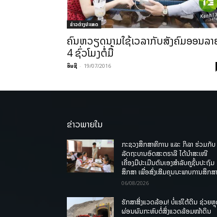
ຂ່າວຕ່າງປະເທດ
ຄົນຫວຽດນາມ​​ໃຊ້​ເວລາ​ກັບ​ສັງຄົມ​ອອນ​ລາຍ​
4 ຊົ່ວ​ໂມງ​ຕໍ່​ມື້
ອິນຊີ
-
19/07/2016
ຂ່າວພາຍໃນ
ກະຊວງສຶກສາທິການ ແລະ ກິລາ ຮ່ວມກັບ
ລັດຖະບານອົດສະຕຣາລີ ໄດ້ນຳສະເໜີ
ເຄື່ອງມືປະເມີນຕົນເອງສຳລັບຄູຊັ້ນປະຖົມ
ສຶກສາ ເພື່ອສົ່ງເສີມຄຸນນະພາບການສຶກສາ
06/08/2026
ຮັກສາສິ່ງແວດລ້ອມ! ບໍ່ແຮ່ໃຕ້ດິນ ຊ່ວຍຫຼ
ຜ່ອນຜົນກະທົບຕໍ່ສິ່ງແວດລ້ອມໜ້າດິນ