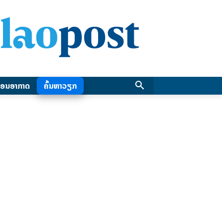
ອນອາກາດ
ຄົ້ນຫາວຽກ