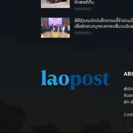
ຮັກສາໜ້າດິນ.
06/08/2026
ພິທີລົງນາມບົດບັນທຶກຄວາມເຂົ້າໃຈຮ່ວມມ
ເພື່ອພັດທະນາບຸກຄະລາກອນສື່ມວນຊົນ
06/08/2026
AB
ສຳນັກ
ຄົນລາ
ພັກ-ລັ
Cont