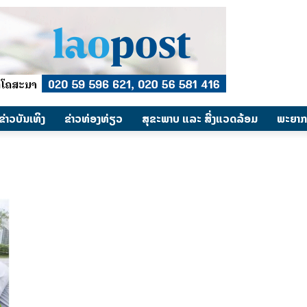
​ຂ່າວບັນເທິງ
​ຂ່າວທ່ອງທ່ຽວ
ສຸຂະພາບ ແລະ ສີ່ງແວດລ້ອມ
ພະຍາກ