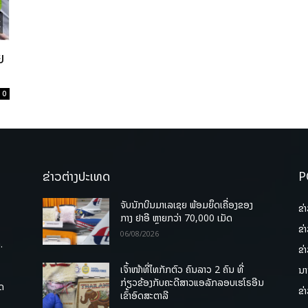
​
0
ຂ່າວຕ່າງປະເທດ
P
ຈັບນັກບິນມາເລເຊຍ ພ້ອມຍຶດເຄື່ອງຂອງ
ຂ່
ກາງ ຢາອີ ຫຼາຍກວ່າ 70,000 ເມັດ
ຂ່
06/08/2026
.
ຂ່
ເຈົ້າໜ້າທີ່ໄທກັກຕົວ ຄົນລາວ 2 ຄົນ ທີ່
ນາ
ກ່ຽວຂ້ອງກັບຄະດີສາວແອລັກລອບເຮໂຣອີນ
ຸດ
ຂ່
ເຂົ້າອົດສະຕາລີ