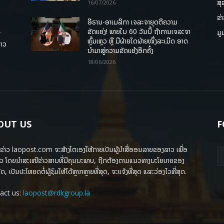
ສຸ
16/07/2026
ຂ່
ອີຣານ-ອາເມລິກາ ເຈລະຈາຍຸດຕິຄວາມ
ຂັດແຍ່ງ! ພາຍໃນ 60 ວັນນີ້ ຖ້າການເຈລະຈາ
ມູ
ື
ຫຼົ້ມເຫຼວ ຫຼື ມີຝ່າຍໃດຝ່າຍໜຶ່ງລະເມີດ ອາດ
ລາວ
ນໍາມາສູ່ຄວາມຂັດແຍ້ງອີກຄັ້ງ
18/06/2026
OUT US
F
ຂ່າວ laopost.com ຈະສ້າງໂຕເອງໃຫ້ກາຍເປັນຜູ້ນຳສື່ອອນລາຍຂອງລາວ ເພື່ອ
ວ ໂດຍນຳສະເໜີຂ່າວສານທີ່ມີຄຸນນະພາບ, ຖືກຕ້ອງຕາມແນວທາງນະໂຍບາຍຂອງ
ດ, ເປັນປະໂຫຍດຕໍ່ຜູ້ຊົມໃຫ້ໄດ້ຫຼາກຫຼາຍທີ່ສຸດ, ຈະແຈ້ງທີ່ສຸດ ແລະວ່ອງໄວທີ່ສຸດ.
act us:
laopost@rdkgroup.la