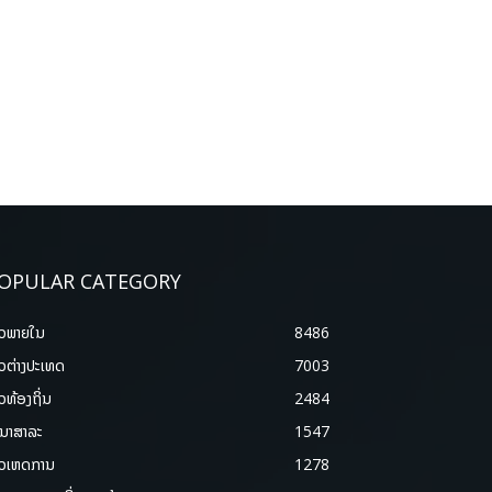
OPULAR CATEGORY
າວພາຍ​ໃນ
8486
າວຕ່າງປະເທດ
7003
າວທ້ອງຖິ່ນ
2484
ນາສາລະ
1547
າວເຫດການ
1278