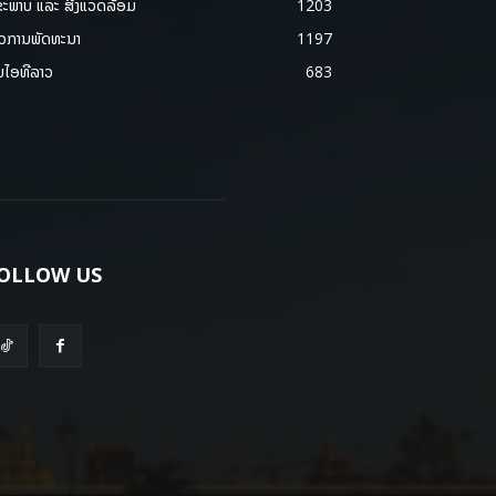
ຂະພາບ ແລະ ສີ່ງແວດລ້ອມ
1203
າວການພັດທະນາ
1197
ມໄອທີລາວ
683
OLLOW US