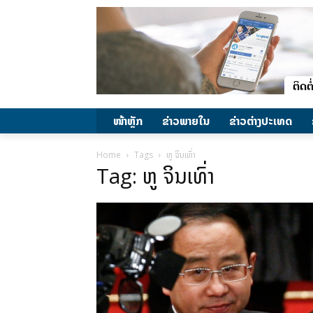
ໜ້າຫຼັກ
ຂ່າວພາຍ​ໃນ
ຂ່າວຕ່າງປະເທດ
Home
Tags
ຫູ ຈິນເທົ່າ
Tag: ຫູ ຈິນເທົ່າ