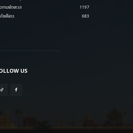
າວການພັດທະນາ
1197
ມໄອທີລາວ
683
OLLOW US