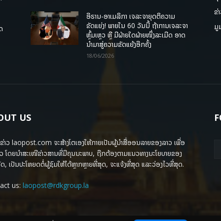
ຂ່
ອີຣານ-ອາເມລິກາ ເຈລະຈາຍຸດຕິຄວາມ
ຂັດແຍ່ງ! ພາຍໃນ 60 ວັນນີ້ ຖ້າການເຈລະຈາ
ມູ
ຸດ
ຫຼົ້ມເຫຼວ ຫຼື ມີຝ່າຍໃດຝ່າຍໜຶ່ງລະເມີດ ອາດ
ນໍາມາສູ່ຄວາມຂັດແຍ້ງອີກຄັ້ງ
18/06/2026
OUT US
F
ຂ່າວ laopost.com ຈະສ້າງໂຕເອງໃຫ້ກາຍເປັນຜູ້ນຳສື່ອອນລາຍຂອງລາວ ເພື່ອ
ວ ໂດຍນຳສະເໜີຂ່າວສານທີ່ມີຄຸນນະພາບ, ຖືກຕ້ອງຕາມແນວທາງນະໂຍບາຍຂອງ
ດ, ເປັນປະໂຫຍດຕໍ່ຜູ້ຊົມໃຫ້ໄດ້ຫຼາກຫຼາຍທີ່ສຸດ, ຈະແຈ້ງທີ່ສຸດ ແລະວ່ອງໄວທີ່ສຸດ.
act us:
laopost@rdkgroup.la