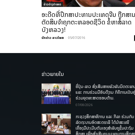
ຂ່າວຕ່າງປະເທດ
ອະດີດທີ່ປຶກສາປະທານປະເທດຈີນ ຖືກສາ
ຕັດສິນຈຳຄຸກຕະຫລອດຊີວິດ ຂໍ້ຫາສໍ້ລາດ
ບັງຫລວງ!
ນັກຂ່າວ ລາວໂພສ
-
05/07/2016
ຂ່າວພາຍໃນ
ຍີ່ປຸ່ນ-ລາວ ສົ່ງເສີມສາຍພົວພັນມິດຕະພາ
ແລະ ການຮ່ວມມືອັນດີງາມ ກໍຄືການເປັນຄູ
ຮ່ວມຍຸດທະສາດຮອບດ້ານ.
07/08/2026
ກະຊວງສຶກສາທິການ ແລະ ກິລາ ຮ່ວມກັບ
ລັດຖະບານອົດສະຕຣາລີ ໄດ້ນຳສະເໜີ
ເຄື່ອງມືປະເມີນຕົນເອງສຳລັບຄູຊັ້ນປະຖົມ
ສຶກສາ ເພື່ອສົ່ງເສີມຄຸນນະພາບການສຶກສາ