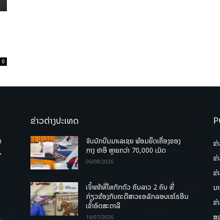
ນ
0
ຂ່າວຕ່າງປະເທດ
P
ບ
ຈັບນັກບິນມາເລເຊຍ ພ້ອມຍຶດເຄື່ອງຂອງ
ຂ່
່
ກາງ ຢາອີ ຫຼາຍກວ່າ 70,000 ເມັດ
ຂ່
06/08/2026
ຂ່
ເຈົ້າໜ້າທີ່ໄທກັກຕົວ ຄົນລາວ 2 ຄົນ ທີ່
ນາ
ກ່ຽວຂ້ອງກັບຄະດີສາວແອລັກລອບເຮໂຣອີນ
ຂ່
ເຂົ້າອົດສະຕາລີ
ສຸ
.
16/07/2026