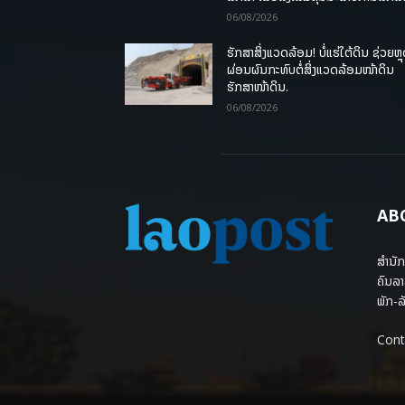
06/08/2026
ຮັກສາສິ່ງແວດລ້ອມ! ບໍ່ແຮ່ໃຕ້ດິນ ຊ່ວຍຫຼ
ຜ່ອນຜົນກະທົບຕໍ່ສິ່ງແວດລ້ອມໜ້າດິນ
ຮັກສາໜ້າດິນ.
06/08/2026
AB
ສຳນັກ
ຄົນລາ
ພັກ-ລັ
Cont