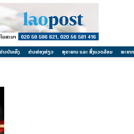
​ຂ່າວບັນເທິງ
​ຂ່າວທ່ອງທ່ຽວ
ສຸຂະພາບ ແລະ ສີ່ງແວດລ້ອມ
ພະຍາກ