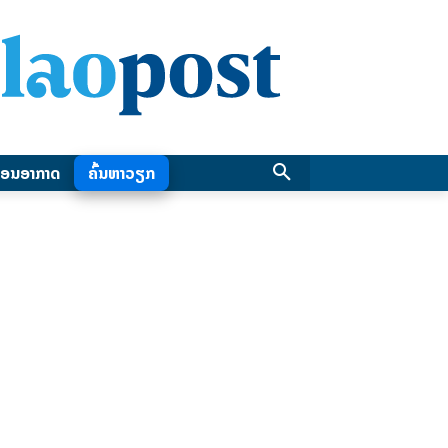
ອນອາກາດ
ຄົ້ນຫາວຽກ