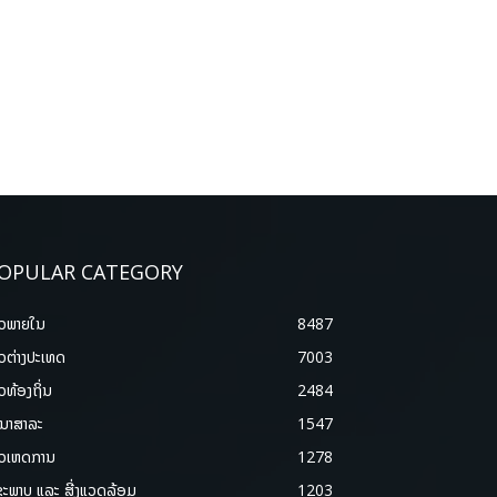
OPULAR CATEGORY
າວພາຍ​ໃນ
8487
າວຕ່າງປະເທດ
7003
າວທ້ອງຖິ່ນ
2484
ນາສາລະ
1547
າວເຫດການ
1278
ຂະພາບ ແລະ ສີ່ງແວດລ້ອມ
1203