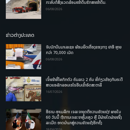
ກະທົບຕໍ່ສິ່ງແວດລ້ອມໜ້າດິນຮັກສາໜ້າດິນ.
06/08/2026
ຂ່າວຕ່າງປະເທດ
ຈັບນັກບິນມາເລເຊຍ ພ້ອມຍຶດເຄື່ອງຂອງກາງ ຢາອີ ຫຼາຍ
ກວ່າ 70,000 ເມັດ
06/08/2026
ເຈົ້າໜ້າທີ່ໄທກັກຕົວ ຄົນລາວ 2 ຄົນ ທີ່ກ່ຽວຂ້ອງກັບຄະດີ
ສາວແອລັກລອບເຮໂຣອີນເຂົ້າອົດສະຕາລີ
16/07/2026
ອີຣານ-ອາເມລິກາ ເຈລະຈາຍຸດຕິຄວາມຂັດແຍ່ງ! ພາຍໃນ
60 ວັນນີ້ ຖ້າການເຈລະຈາຫຼົ້ມເຫຼວ ຫຼື ມີຝ່າຍໃດຝ່າຍໜຶ່ງ
ລະເມີດ ອາດນໍາມາສູ່ຄວາມຂັດແຍ້ງອີກຄັ້ງ
18/06/2026