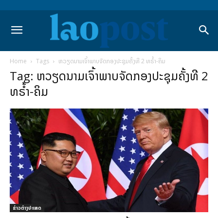
Home
Tags
ຫວຽດນາມເຈົ້າພາບຈັດກອງປະຊຸມຄັ້ງທີ 2 ທຣໍ້າ-ຄິມ
Tag: ຫວຽດນາມເຈົ້າພາບຈັດກອງປະຊຸມຄັ້ງທີ 2
ທຣໍ້າ-ຄິມ
ຂ່າວຕ່າງປະເທດ