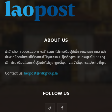
ABOUT US
ສຳນັກຂ່າວ laopost.com ຈະສ້າງໂຕເອງໃຫ້ກາຍເປັນຜູ້ນຳສື່ອອນລາຍຂອງລາວ ເພື່ອ
ຄົນລາວ ໂດຍນຳສະເໜີຂ່າວສານທີ່ມີຄຸນນະພາບ, ຖືກຕ້ອງຕາມແນວທາງນະໂຍບາຍຂອງ
ພັກ-ລັດ, ເປັນປະໂຫຍດຕໍ່ຜູ້ຊົມໃຫ້ໄດ້ຫຼາກຫຼາຍທີ່ສຸດ, ຈະແຈ້ງທີ່ສຸດ ແລະວ່ອງໄວທີ່ສຸດ.
Contact us:
laopost@rdkgroup.la
FOLLOW US