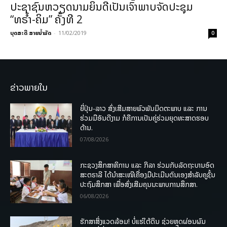
ປະຊາຊົນຫວຽດນາມຍິນດີເປັນເຈົ້າພາບຈັດປະຊຸມ
“ທຣໍ້າ-ຄິມ” ຄັ້ງທີ 2
ບຸດສະດີ ສາຍນ້ຳມັດ
-
11/02/2019
0
ຂ່າວພາຍໃນ
ຍີ່ປຸ່ນ-ລາວ ສົ່ງເສີມສາຍພົວພັນມິດຕະພາບ ແລະ ການ
ຮ່ວມມືອັນດີງາມ ກໍຄືການເປັນຄູ່ຮ່ວມຍຸດທະສາດຮອບ
ດ້ານ.
07/08/2026
ກະຊວງສຶກສາທິການ ແລະ ກິລາ ຮ່ວມກັບລັດຖະບານອົດ
ສະຕຣາລີ ໄດ້ນຳສະເໜີເຄື່ອງມືປະເມີນຕົນເອງສຳລັບຄູຊັ້ນ
ປະຖົມສຶກສາ ເພື່ອສົ່ງເສີມຄຸນນະພາບການສຶກສາ.
06/08/2026
ຮັກສາສິ່ງແວດລ້ອມ! ບໍ່ແຮ່ໃຕ້ດິນ ຊ່ວຍຫຼຸດຜ່ອນຜົນ