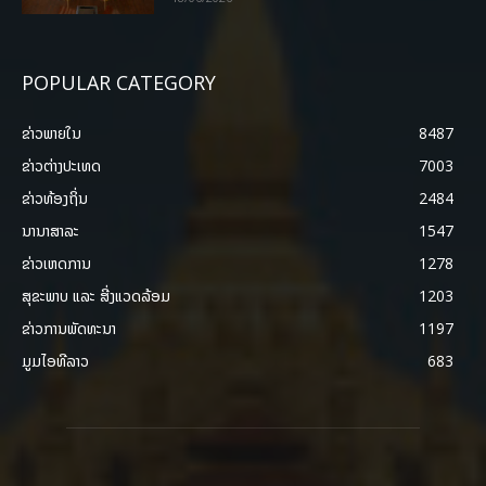
POPULAR CATEGORY
ຂ່າວພາຍ​ໃນ
8487
ຂ່າວຕ່າງປະເທດ
7003
ຂ່າວທ້ອງຖິ່ນ
2484
ນານາສາລະ
1547
ຂ່າວເຫດການ
1278
ສຸຂະພາບ ແລະ ສີ່ງແວດລ້ອມ
1203
ຂ່າວການພັດທະນາ
1197
ມູມໄອທີລາວ
683