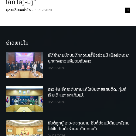
ໂຄກ ໂອງ-ມັ່ງ”
ບຸດສະດີ ສາຍນ້ຳມັດ
-
13/07/2020
0
ຂ່າວພາຍໃນ
ພິທີລົງນາມບົດບັນທຶກຄວາມເຂົ້າໃຈຮ່ວມມື ເພື່ອພັດທະນາ
ບຸກຄະລາກອນສື່ມວນຊົນລາວ
06/08/2026
ລາວ-ໄທ ຍົກລະດັບການແກ້ໄຂບັນຫາຢາເສບຕິດ, ກຸ່ມຄໍ
ເຊັນເຕີ ແລະ ສະແກັມເມີ.
05/08/2026
ສືບຕໍ່ຊຸກຍູ້ ລາວ-ຫວຽດນາມ ສືບຕໍ່ຮ່ວມມືດ້ານພະລັງງານ
ໄຟຟ້າ ດ້ານບໍ່ແຮ່ ແລະ ດ້ານການຄ້າ.
04/08/2026