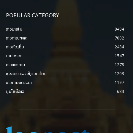
POPULAR CATEGORY
ຂ່າວພາຍ​ໃນ
8484
ຂ່າວຕ່າງປະເທດ
7002
ຂ່າວທ້ອງຖິ່ນ
2484
ນານາສາລະ
1547
ຂ່າວເຫດການ
1278
ສຸຂະພາບ ແລະ ສີ່ງແວດລ້ອມ
1203
ຂ່າວການພັດທະນາ
1197
ມູມໄອທີລາວ
683