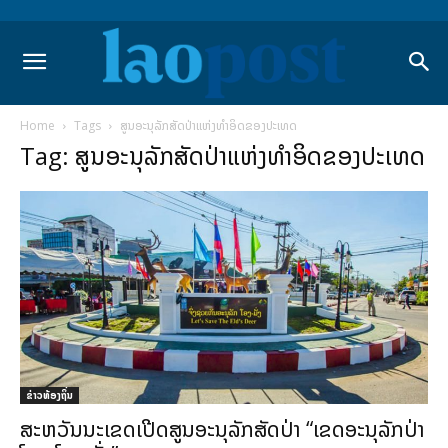
Home
Tags
ສູນອະນຸລັກສັດປ່າແຫ່ງທຳອິດຂອງປະເທດ
Tag: ສູນອະນຸລັກສັດປ່າແຫ່ງທຳອິດຂອງປະເທດ
ຂ່າວທ້ອງຖິ່ນ
ສະຫວັນນະເຂດເປີດສູນອະນຸລັກສັດປ່າ “ເຂດອະນຸລັກປ່າ