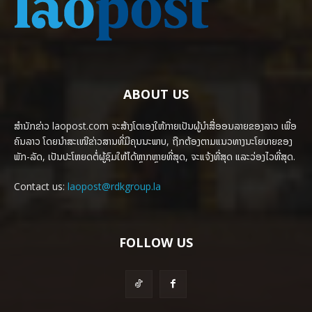
ABOUT US
ສຳນັກຂ່າວ laopost.com ຈະສ້າງໂຕເອງໃຫ້ກາຍເປັນຜູ້ນຳສື່ອອນລາຍຂອງລາວ ເພື່ອ
ຄົນລາວ ໂດຍນຳສະເໜີຂ່າວສານທີ່ມີຄຸນນະພາບ, ຖືກຕ້ອງຕາມແນວທາງນະໂຍບາຍຂອງ
ພັກ-ລັດ, ເປັນປະໂຫຍດຕໍ່ຜູ້ຊົມໃຫ້ໄດ້ຫຼາກຫຼາຍທີ່ສຸດ, ຈະແຈ້ງທີ່ສຸດ ແລະວ່ອງໄວທີ່ສຸດ.
Contact us:
laopost@rdkgroup.la
FOLLOW US