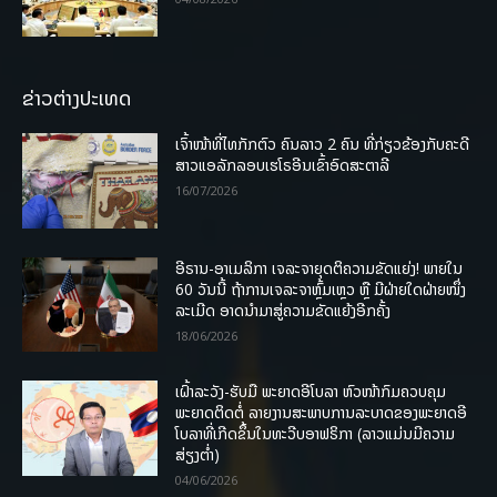
ຂ່າວຕ່າງປະເທດ
ເຈົ້າໜ້າທີ່ໄທກັກຕົວ ຄົນລາວ 2 ຄົນ ທີ່ກ່ຽວຂ້ອງກັບຄະດີ
ສາວແອລັກລອບເຮໂຣອີນເຂົ້າອົດສະຕາລີ
16/07/2026
ອີຣານ-ອາເມລິກາ ເຈລະຈາຍຸດຕິຄວາມຂັດແຍ່ງ! ພາຍໃນ
60 ວັນນີ້ ຖ້າການເຈລະຈາຫຼົ້ມເຫຼວ ຫຼື ມີຝ່າຍໃດຝ່າຍໜຶ່ງ
ລະເມີດ ອາດນໍາມາສູ່ຄວາມຂັດແຍ້ງອີກຄັ້ງ
18/06/2026
ເຝົ້າລະວັງ-ຮັບມື ພະຍາດອີໂບລາ ຫົວໜ້າກົມຄວບຄຸມ
ພະຍາດຕິດຕໍ່ ລາຍງານສະພາບການລະບາດຂອງພະຍາດອີ
ໂບລາທີ່ເກີດຂຶ້ນໃນທະວີບອາຟຣິກາ (ລາວແມ່ນມີຄວາມ
ສ່ຽງຕໍ່າ)
04/06/2026