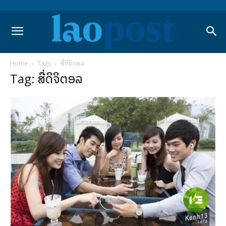
Home
Tags
ສື່ດິຈິຕອລ
Tag: ສື່ດິຈິຕອລ