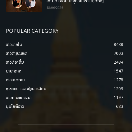
ລະເມີດ ອາດນໍາມາສູ່ຄວາມຂັດແຍ້ງອີກຄັ້ງ
18/06/2026
POPULAR CATEGORY
ຂ່າວພາຍ​ໃນ
8488
ຂ່າວຕ່າງປະເທດ
7003
ຂ່າວທ້ອງຖິ່ນ
2484
ນານາສາລະ
1547
ຂ່າວເຫດການ
1278
ສຸຂະພາບ ແລະ ສີ່ງແວດລ້ອມ
1203
ຂ່າວການພັດທະນາ
1197
ມູມໄອທີລາວ
683