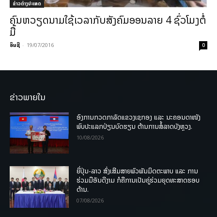
ຂ່າວຕ່າງປະເທດ
ຄົນຫວຽດນາມ​​ໃຊ້​ເວລາ​ກັບ​ສັງຄົມ​ອອນ​ລາຍ​​ 4 ຊົ່ວ​ໂມງ​ຕໍ່​
ມື້
ອິນຊີ
-
19/07/2016
0
ຂ່າວພາຍໃນ
ອົງການກວດກາລັດແຂວງເຊກອງ ແລະ ນະຄອນດາໜັງ
ພົບປະແລກປ່ຽນບົດຮຽນ ຕ້ານການສໍ້ລາດບັງຫຼວງ.
10/08/2026
ຍີ່ປຸ່ນ-ລາວ ສົ່ງເສີມສາຍພົວພັນມິດຕະພາບ ແລະ ການ
ຮ່ວມມືອັນດີງາມ ກໍຄືການເປັນຄູ່ຮ່ວມຍຸດທະສາດຮອບ
ດ້ານ.
07/08/2026