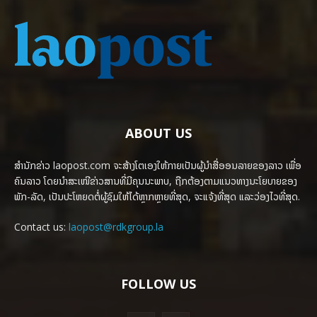
ABOUT US
ສຳນັກຂ່າວ laopost.com ຈະສ້າງໂຕເອງໃຫ້ກາຍເປັນຜູ້ນຳສື່ອອນລາຍຂອງລາວ ເພື່ອ
ຄົນລາວ ໂດຍນຳສະເໜີຂ່າວສານທີ່ມີຄຸນນະພາບ, ຖືກຕ້ອງຕາມແນວທາງນະໂຍບາຍຂອງ
ພັກ-ລັດ, ເປັນປະໂຫຍດຕໍ່ຜູ້ຊົມໃຫ້ໄດ້ຫຼາກຫຼາຍທີ່ສຸດ, ຈະແຈ້ງທີ່ສຸດ ແລະວ່ອງໄວທີ່ສຸດ.
Contact us:
laopost@rdkgroup.la
FOLLOW US