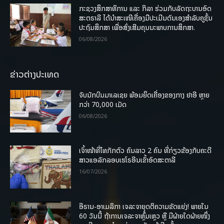
ກະຊວງສຶກສາທິການ ແລະ ກິລາ ຮ່ວມກັບລັດຖະບານອົດ
ສະຕຣາລີ ໄດ້ນຳສະເໜີເຄື່ອງມືປະເມີນຕົນເອງສຳລັບຄູຊັ້ນ
ປະຖົມສຶກສາ ເພື່ອສົ່ງເສີມຄຸນນະພາບການສຶກສາ.
06/08/2026
ຂ່າວຕ່າງປະເທດ
ຈັບນັກບິນມາເລເຊຍ ພ້ອມຍຶດເຄື່ອງຂອງກາງ ຢາອີ ຫຼາຍ
ກວ່າ 70,000 ເມັດ
06/08/2026
ເຈົ້າໜ້າທີ່ໄທກັກຕົວ ຄົນລາວ 2 ຄົນ ທີ່ກ່ຽວຂ້ອງກັບຄະດີ
ສາວແອລັກລອບເຮໂຣອີນເຂົ້າອົດສະຕາລີ
16/07/2026
ອີຣານ-ອາເມລິກາ ເຈລະຈາຍຸດຕິຄວາມຂັດແຍ່ງ! ພາຍໃນ
60 ວັນນີ້ ຖ້າການເຈລະຈາຫຼົ້ມເຫຼວ ຫຼື ມີຝ່າຍໃດຝ່າຍໜຶ່ງ