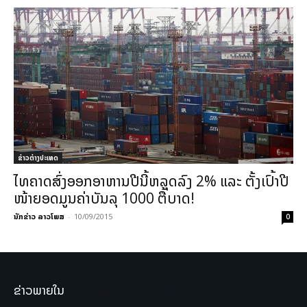
ຂ່າວຕ່າງປະເທດ
ໄທຄາດສົ່ງອອກອາຫານປີນີ້ຫລຸດລົງ 2% ແລະ ຕັ້ງເປົ້າປີ
ໜ້າຍອດມູນຄ່າບັນລຸ 1000 ຕື້ບາດ!
ນັກຂ່າວ ລາວໂພສ
-
10/09/2015
0
ຂ່າວພາຍໃນ