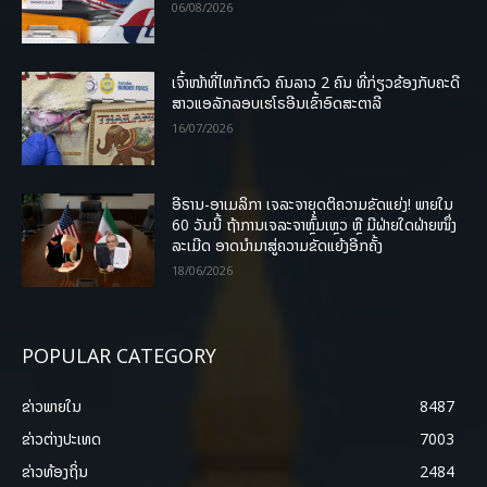
06/08/2026
ເຈົ້າໜ້າທີ່ໄທກັກຕົວ ຄົນລາວ 2 ຄົນ ທີ່ກ່ຽວຂ້ອງກັບຄະດີ
ສາວແອລັກລອບເຮໂຣອີນເຂົ້າອົດສະຕາລີ
16/07/2026
ອີຣານ-ອາເມລິກາ ເຈລະຈາຍຸດຕິຄວາມຂັດແຍ່ງ! ພາຍໃນ
60 ວັນນີ້ ຖ້າການເຈລະຈາຫຼົ້ມເຫຼວ ຫຼື ມີຝ່າຍໃດຝ່າຍໜຶ່ງ
ລະເມີດ ອາດນໍາມາສູ່ຄວາມຂັດແຍ້ງອີກຄັ້ງ
18/06/2026
POPULAR CATEGORY
ຂ່າວພາຍ​ໃນ
8487
ຂ່າວຕ່າງປະເທດ
7003
ຂ່າວທ້ອງຖິ່ນ
2484