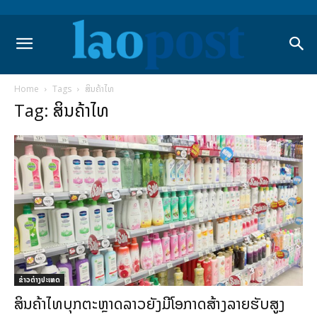
Home
Tags
ສິນຄ້າໄທ
Tag: ສິນຄ້າໄທ
ຂ່າວຕ່າງປະເທດ
ສິນຄ້າໄທບຸກຕະຫຼາດລາວຍັງມີໂອກາດສ້າງລາຍຮັບສູງ