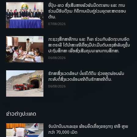
ຍີ່ປຸ່ນ-ລາວ ສົ່ງເສີມສາຍພົວພັນມິດຕະພາບ ແລະ ການ
ຮ່ວມມືອັນດີງາມ ກໍຄືການເປັນຄູ່ຮ່ວມຍຸດທະສາດຮອບ
ດ້ານ.
07/08/2026
ກະຊວງສຶກສາທິການ ແລະ ກິລາ ຮ່ວມກັບລັດຖະບານອົດ
ສະຕຣາລີ ໄດ້ນຳສະເໜີເຄື່ອງມືປະເມີນຕົນເອງສຳລັບຄູຊັ້ນ
ປະຖົມສຶກສາ ເພື່ອສົ່ງເສີມຄຸນນະພາບການສຶກສາ.
06/08/2026
ຮັກສາສິ່ງແວດລ້ອມ! ບໍ່ແຮ່ໃຕ້ດິນ ຊ່ວຍຫຼຸດຜ່ອນຜົນ
ກະທົບຕໍ່ສິ່ງແວດລ້ອມໜ້າດິນຮັກສາໜ້າດິນ.
06/08/2026
ຂ່າວຕ່າງປະເທດ
ຈັບນັກບິນມາເລເຊຍ ພ້ອມຍຶດເຄື່ອງຂອງກາງ ຢາອີ ຫຼາຍ
ກວ່າ 70,000 ເມັດ