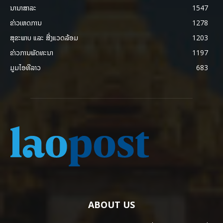
ນານາສາລະ
1547
ຂ່າວເຫດການ
1278
ສຸຂະພາບ ແລະ ສີ່ງແວດລ້ອມ
1203
ຂ່າວການພັດທະນາ
1197
ມູມໄອທີລາວ
683
ABOUT US