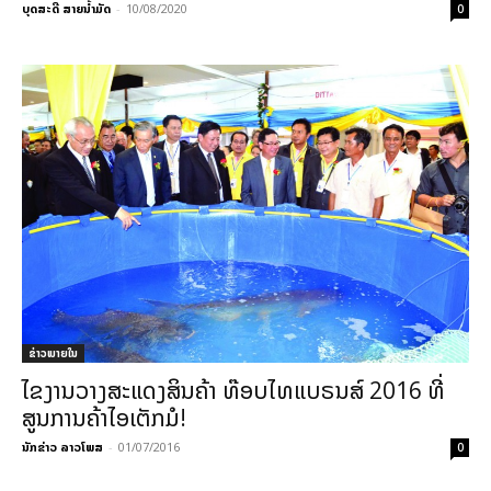
ບຸດສະດີ ສາຍນ້ຳມັດ
-
10/08/2020
0
ຂ່າວພາຍ​ໃນ
ໄຂງານວາງສະແດງສິນຄ້າ ທ໊ອບໄທແບຣນສ໌ 2016 ທີ່
ສູນການຄ້າໄອເຕັກມໍ!
ນັກຂ່າວ ລາວໂພສ
-
01/07/2016
0