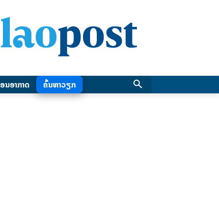
ອນອາກາດ
ຄົ້ນຫາວຽກ