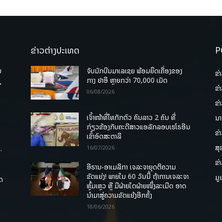
ຂ່າວຕ່າງປະເທດ
P
ບ
ຈັບນັກບິນມາເລເຊຍ ພ້ອມຍຶດເຄື່ອງຂອງ
ຂ່
່
ກາງ ຢາອີ ຫຼາຍກວ່າ 70,000 ເມັດ
ຂ່
06/08/2026
ຂ່
ເຈົ້າໜ້າທີ່ໄທກັກຕົວ ຄົນລາວ 2 ຄົນ ທີ່
ນາ
ກ່ຽວຂ້ອງກັບຄະດີສາວແອລັກລອບເຮໂຣອີນ
ຂ່
ເຂົ້າອົດສະຕາລີ
ສຸ
.
16/07/2026
ຂ່
ອີຣານ-ອາເມລິກາ ເຈລະຈາຍຸດຕິຄວາມ
ຂັດແຍ່ງ! ພາຍໃນ 60 ວັນນີ້ ຖ້າການເຈລະຈາ
ມູ
ຸດ
ຫຼົ້ມເຫຼວ ຫຼື ມີຝ່າຍໃດຝ່າຍໜຶ່ງລະເມີດ ອາດ
ນໍາມາສູ່ຄວາມຂັດແຍ້ງອີກຄັ້ງ
18/06/2026