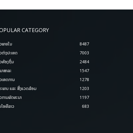
OPULAR CATEGORY
າວພາຍ​ໃນ
8487
າວຕ່າງປະເທດ
7003
າວທ້ອງຖິ່ນ
2484
ນາສາລະ
1547
າວເຫດການ
1278
ຂະພາບ ແລະ ສີ່ງແວດລ້ອມ
1203
າວການພັດທະນາ
1197
ມໄອທີລາວ
683