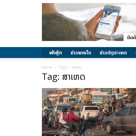
ໜ້າຫຼັກ
ຂ່າວພາຍ​ໃນ
ຂ່າວຕ່າງປະເທດ
Home
Tags
ສາເຫດ
Tag: ສາເຫດ