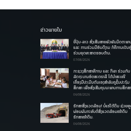
ຂ່າວພາຍໃນ
ຍີ່ປຸ່ນ-ລາວ ສົ່ງເສີມສາຍພົວພັນມິດຕະພາ
ແລະ ການຮ່ວມມືອັນດີງາມ ກໍຄືການເປັນຄູ
ຮ່ວມຍຸດທະສາດຮອບດ້ານ.
07/08/2026
ກະຊວງສຶກສາທິການ ແລະ ກິລາ ຮ່ວມກັບ
ລັດຖະບານອົດສະຕຣາລີ ໄດ້ນຳສະເໜີ
ເຄື່ອງມືປະເມີນຕົນເອງສຳລັບຄູຊັ້ນປະຖົມ
ສຶກສາ ເພື່ອສົ່ງເສີມຄຸນນະພາບການສຶກສາ
06/08/2026
ຮັກສາສິ່ງແວດລ້ອມ! ບໍ່ແຮ່ໃຕ້ດິນ ຊ່ວຍຫຼ
ຜ່ອນຜົນກະທົບຕໍ່ສິ່ງແວດລ້ອມໜ້າດິນ
ຮັກສາໜ້າດິນ.
06/08/2026