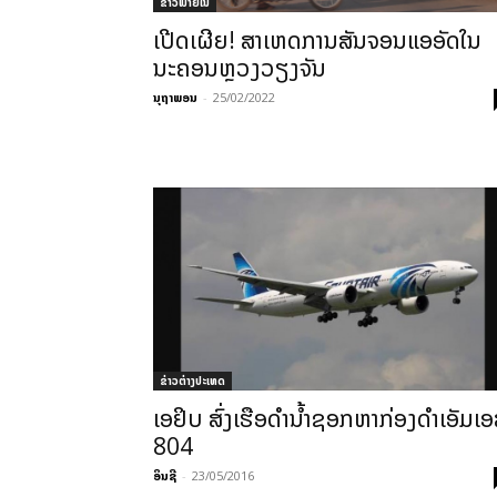
ຂ່າວພາຍ​ໃນ
ເປີດເຜີຍ! ສາເຫດການສັນຈອນແອອັດໃນ
ນະຄອນຫຼວງວຽງຈັນ
ນຸຖາພອນ
-
25/02/2022
ຂ່າວຕ່າງປະເທດ
ເອຢິບ ສົ່ງ​ເຮືອ​ດຳ​ນໍ້າຊອກ​ຫາ​ກ່ອງ​ດຳ​ເອັມ​ເ
804
ອິນຊີ
-
23/05/2016