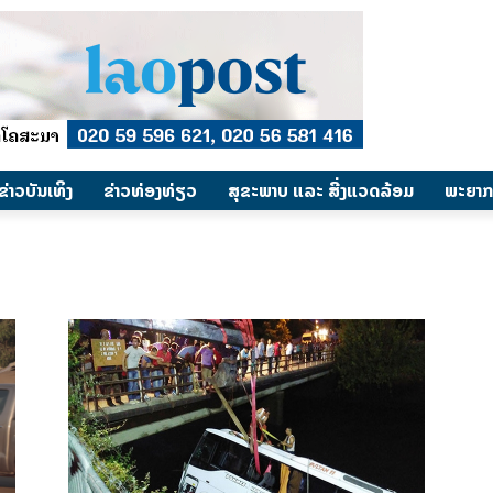
​ຂ່າວບັນເທິງ
​ຂ່າວທ່ອງທ່ຽວ
ສຸຂະພາບ ແລະ ສີ່ງແວດລ້ອມ
ພະຍາກ