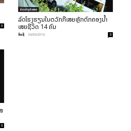
ຂ່າວຕ່າງປະເທດ
ລົດ​​ໂຮງ​ຮຽນ​​ໃນ​ຕວັກກີ​ເສຍ​ຫຼັກ​ຕົກ​ຄອງ​ນໍ້າ ​
ເສຍ​ຊີວິດ 14 ຄົນ
0
ອິນຊີ
-
06/06/2016
0
ອສ
0