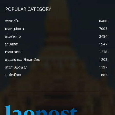
POPULAR CATEGORY
ຂ່າວພາຍ​ໃນ
8488
ຂ່າວຕ່າງປະເທດ
7003
ຂ່າວທ້ອງຖິ່ນ
2484
ນານາສາລະ
1547
ຂ່າວເຫດການ
1278
ສຸຂະພາບ ແລະ ສີ່ງແວດລ້ອມ
1203
ຂ່າວການພັດທະນາ
1197
ມູມໄອທີລາວ
683