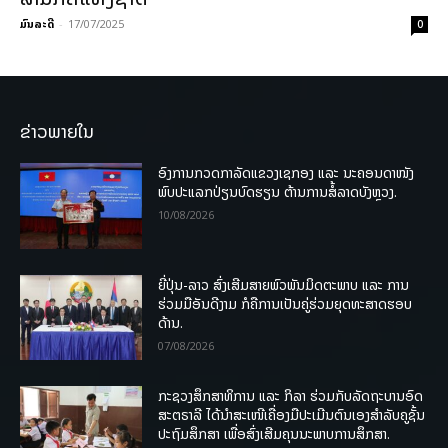
ມົນລະດີ
-
17/07/2025
0
ຂ່າວພາຍໃນ
ອົງການກວດກາລັດແຂວງເຊກອງ ແລະ ນະຄອນດາໜັງ
ພົບປະແລກປ່ຽນບົດຮຽນ ຕ້ານການສໍ້ລາດບັງຫຼວງ.
10/08/2026
ຍີ່ປຸ່ນ-ລາວ ສົ່ງເສີມສາຍພົວພັນມິດຕະພາບ ແລະ ການ
ຮ່ວມມືອັນດີງາມ ກໍຄືການເປັນຄູ່ຮ່ວມຍຸດທະສາດຮອບ
ດ້ານ.
07/08/2026
ກະຊວງສຶກສາທິການ ແລະ ກິລາ ຮ່ວມກັບລັດຖະບານອົດ
ສະຕຣາລີ ໄດ້ນຳສະເໜີເຄື່ອງມືປະເມີນຕົນເອງສຳລັບຄູຊັ້ນ
ປະຖົມສຶກສາ ເພື່ອສົ່ງເສີມຄຸນນະພາບການສຶກສາ.