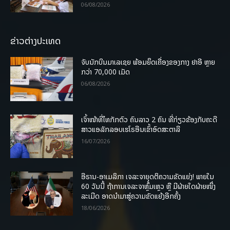
06/08/2026
ຂ່າວຕ່າງປະເທດ
ຈັບນັກບິນມາເລເຊຍ ພ້ອມຍຶດເຄື່ອງຂອງກາງ ຢາອີ ຫຼາຍ
ກວ່າ 70,000 ເມັດ
06/08/2026
ເຈົ້າໜ້າທີ່ໄທກັກຕົວ ຄົນລາວ 2 ຄົນ ທີ່ກ່ຽວຂ້ອງກັບຄະດີ
ສາວແອລັກລອບເຮໂຣອີນເຂົ້າອົດສະຕາລີ
16/07/2026
ອີຣານ-ອາເມລິກາ ເຈລະຈາຍຸດຕິຄວາມຂັດແຍ່ງ! ພາຍໃນ
60 ວັນນີ້ ຖ້າການເຈລະຈາຫຼົ້ມເຫຼວ ຫຼື ມີຝ່າຍໃດຝ່າຍໜຶ່ງ
ລະເມີດ ອາດນໍາມາສູ່ຄວາມຂັດແຍ້ງອີກຄັ້ງ
18/06/2026