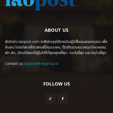
ABOUT US
ສຳນັກຂ່າວ laopost.com ຈະສ້າງໂຕເອງໃຫ້ກາຍເປັນຜູ້ນຳສື່ອອນລາຍຂອງລາວ ເພື່ອ
ຄົນລາວ ໂດຍນຳສະເໜີຂ່າວສານທີ່ມີຄຸນນະພາບ, ຖືກຕ້ອງຕາມແນວທາງນະໂຍບາຍຂອງ
ພັກ-ລັດ, ເປັນປະໂຫຍດຕໍ່ຜູ້ຊົມໃຫ້ໄດ້ຫຼາກຫຼາຍທີ່ສຸດ, ຈະແຈ້ງທີ່ສຸດ ແລະວ່ອງໄວທີ່ສຸດ.
Contact us:
laopost@rdkgroup.la
FOLLOW US