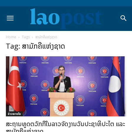
Home
Tags
ສາມັກຄີແຫ່ງຊາດ
Tag: ສາມັກຄີແຫ່ງຊາດ
ຂ່າວພາຍ​ໃນ
ສະຖານທູດຕວັກກີໃນລາວຈັດງານວັນປະຊາທິປະໄຕ ແລະ
ສາມັກຄີແຫ່ງຊາດ