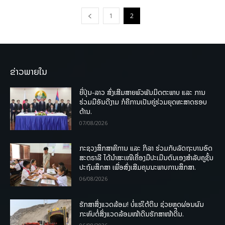
1
2
ຂ່າວພາຍໃນ
ຍີ່ປຸ່ນ-ລາວ ສົ່ງເສີມສາຍພົວພັນມິດຕະພາບ ແລະ ການ
ຮ່ວມມືອັນດີງາມ ກໍຄືການເປັນຄູ່ຮ່ວມຍຸດທະສາດຮອບ
ດ້ານ.
07/08/2026
ກະຊວງສຶກສາທິການ ແລະ ກິລາ ຮ່ວມກັບລັດຖະບານອົດ
ສະຕຣາລີ ໄດ້ນຳສະເໜີເຄື່ອງມືປະເມີນຕົນເອງສຳລັບຄູຊັ້ນ
ປະຖົມສຶກສາ ເພື່ອສົ່ງເສີມຄຸນນະພາບການສຶກສາ.
06/08/2026
ຮັກສາສິ່ງແວດລ້ອມ! ບໍ່ແຮ່ໃຕ້ດິນ ຊ່ວຍຫຼຸດຜ່ອນຜົນ
ກະທົບຕໍ່ສິ່ງແວດລ້ອມໜ້າດິນຮັກສາໜ້າດິນ.