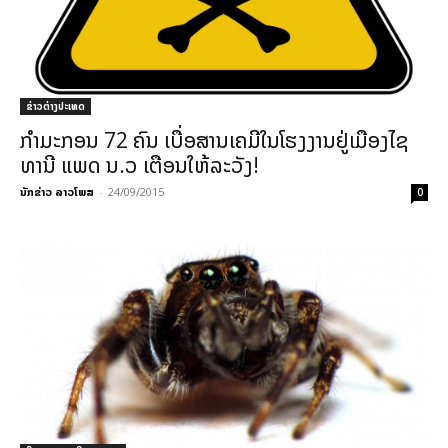
ຂ່າວຕ່າງປະເທດ
ກຳມະກອນ 72 ຄົນ ເບື່ອສານເຄມີໃນໂຮງງານຢູ່ເມືອງໄຊ
ທານີ ແພດ ນ.ວ ເຕືອນໃຫ້ລະວັງ!
ນັກຂ່າວ ລາວໂພສ
-
24/09/2015
0