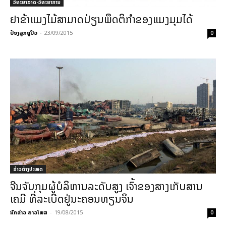
ວິທະຍາສາດ-ວິທະຍາການ
ຢາຂ້າແມງໄມ້ສາມາດປ່ຽນພຶດຕິກຳຂອງແມງມຸມໄດ້
ປ໋ອງລູກຄູປິວ
-
23/09/2015
0
ຂ່າວຕ່າງປະເທດ
ຈີນຈັບກຸມຜູ້ບໍລິຫານລະດັບສູງ ເຈົ້າຂອງສາງເກັບສານ
ເຄມີ ທີ່ລະເບີດຢູ່ນະຄອນທຽນຈິນ
ນັກຂ່າວ ລາວໂພສ
-
19/08/2015
0