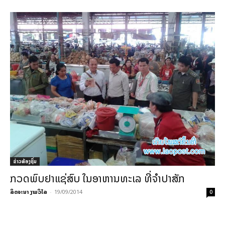
ຂ່າວທ້ອງຖິ່ນ
ກວດພົບຢາແຊ່ສົບ ໃນອາຫານທະເລ ທີ່ຈຳປາສັກ
ລິດຈະນາ ງາມວິໄລ
-
19/09/2014
0