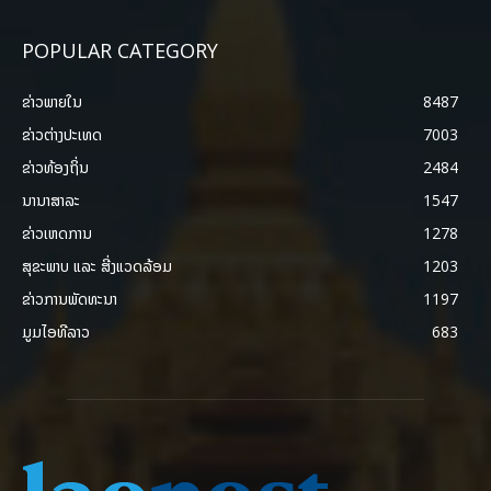
POPULAR CATEGORY
ຂ່າວພາຍ​ໃນ
8487
ຂ່າວຕ່າງປະເທດ
7003
ຂ່າວທ້ອງຖິ່ນ
2484
ນານາສາລະ
1547
ຂ່າວເຫດການ
1278
ສຸຂະພາບ ແລະ ສີ່ງແວດລ້ອມ
1203
ຂ່າວການພັດທະນາ
1197
ມູມໄອທີລາວ
683