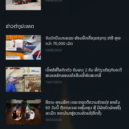
06/08/2026
ຂ່າວຕ່າງປະເທດ
ຈັບນັກບິນມາເລເຊຍ ພ້ອມຍຶດເຄື່ອງຂອງກາງ ຢາອີ ຫຼາຍ
ກວ່າ 70,000 ເມັດ
06/08/2026
ເຈົ້າໜ້າທີ່ໄທກັກຕົວ ຄົນລາວ 2 ຄົນ ທີ່ກ່ຽວຂ້ອງກັບຄະດີ
ສາວແອລັກລອບເຮໂຣອີນເຂົ້າອົດສະຕາລີ
16/07/2026
ອີຣານ-ອາເມລິກາ ເຈລະຈາຍຸດຕິຄວາມຂັດແຍ່ງ! ພາຍໃນ
60 ວັນນີ້ ຖ້າການເຈລະຈາຫຼົ້ມເຫຼວ ຫຼື ມີຝ່າຍໃດຝ່າຍໜຶ່ງ
ລະເມີດ ອາດນໍາມາສູ່ຄວາມຂັດແຍ້ງອີກຄັ້ງ
18/06/2026