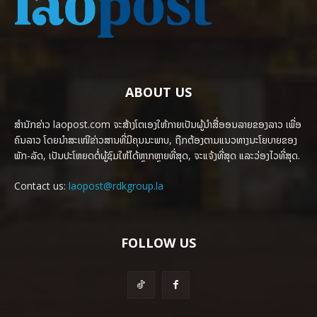
ABOUT US
ສຳນັກຂ່າວ laopost.com ຈະສ້າງໂຕເອງໃຫ້ກາຍເປັນຜູ້ນຳສື່ອອນລາຍຂອງລາວ ເພື່ອ
ຄົນລາວ ໂດຍນຳສະເໜີຂ່າວສານທີ່ມີຄຸນນະພາບ, ຖືກຕ້ອງຕາມແນວທາງນະໂຍບາຍຂອງ
ພັກ-ລັດ, ເປັນປະໂຫຍດຕໍ່ຜູ້ຊົມໃຫ້ໄດ້ຫຼາກຫຼາຍທີ່ສຸດ, ຈະແຈ້ງທີ່ສຸດ ແລະວ່ອງໄວທີ່ສຸດ.
Contact us:
laopost@rdkgroup.la
FOLLOW US