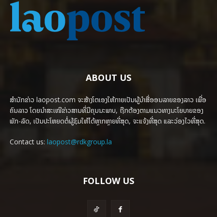
ABOUT US
ສຳນັກຂ່າວ laopost.com ຈະສ້າງໂຕເອງໃຫ້ກາຍເປັນຜູ້ນຳສື່ອອນລາຍຂອງລາວ ເພື່ອ
ຄົນລາວ ໂດຍນຳສະເໜີຂ່າວສານທີ່ມີຄຸນນະພາບ, ຖືກຕ້ອງຕາມແນວທາງນະໂຍບາຍຂອງ
ພັກ-ລັດ, ເປັນປະໂຫຍດຕໍ່ຜູ້ຊົມໃຫ້ໄດ້ຫຼາກຫຼາຍທີ່ສຸດ, ຈະແຈ້ງທີ່ສຸດ ແລະວ່ອງໄວທີ່ສຸດ.
Contact us:
laopost@rdkgroup.la
FOLLOW US