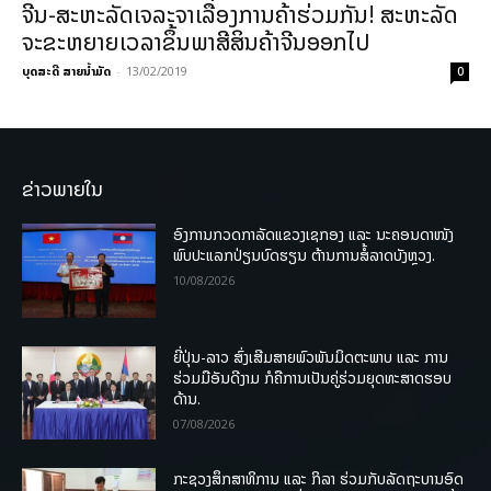
ຈີນ-ສະຫະລັດເຈລະຈາເລື່ອງການຄ້າຮ່ວມກັນ! ສະຫະລັດ
ຈະຂະຫຍາຍເວລາຂຶ້ນພາສີສິນຄ້າຈີນອອກໄປ
ບຸດສະດີ ສາຍນ້ຳມັດ
-
13/02/2019
0
ຂ່າວພາຍໃນ
ອົງການກວດກາລັດແຂວງເຊກອງ ແລະ ນະຄອນດາໜັງ
ພົບປະແລກປ່ຽນບົດຮຽນ ຕ້ານການສໍ້ລາດບັງຫຼວງ.
10/08/2026
ຍີ່ປຸ່ນ-ລາວ ສົ່ງເສີມສາຍພົວພັນມິດຕະພາບ ແລະ ການ
ຮ່ວມມືອັນດີງາມ ກໍຄືການເປັນຄູ່ຮ່ວມຍຸດທະສາດຮອບ
ດ້ານ.
07/08/2026
ກະຊວງສຶກສາທິການ ແລະ ກິລາ ຮ່ວມກັບລັດຖະບານອົດ