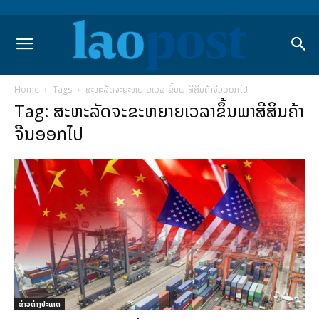
Home
Tags
ສະຫະລັດຈະຂະຫຍາຍເວລາຂຶ້ນພາສີສິນຄ້າຈີນອອກໄປ
Tag: ສະຫະລັດຈະຂະຫຍາຍເວລາຂຶ້ນພາສີສິນຄ້າ
ຈີນອອກໄປ
ຂ່າວຕ່າງປະເທດ