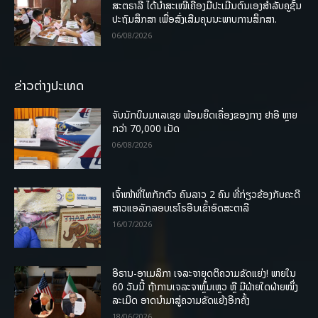
ສະຕຣາລີ ໄດ້ນຳສະເໜີເຄື່ອງມືປະເມີນຕົນເອງສຳລັບຄູຊັ້ນ
ປະຖົມສຶກສາ ເພື່ອສົ່ງເສີມຄຸນນະພາບການສຶກສາ.
06/08/2026
ຂ່າວຕ່າງປະເທດ
ຈັບນັກບິນມາເລເຊຍ ພ້ອມຍຶດເຄື່ອງຂອງກາງ ຢາອີ ຫຼາຍ
ກວ່າ 70,000 ເມັດ
06/08/2026
ເຈົ້າໜ້າທີ່ໄທກັກຕົວ ຄົນລາວ 2 ຄົນ ທີ່ກ່ຽວຂ້ອງກັບຄະດີ
ສາວແອລັກລອບເຮໂຣອີນເຂົ້າອົດສະຕາລີ
16/07/2026
ອີຣານ-ອາເມລິກາ ເຈລະຈາຍຸດຕິຄວາມຂັດແຍ່ງ! ພາຍໃນ
60 ວັນນີ້ ຖ້າການເຈລະຈາຫຼົ້ມເຫຼວ ຫຼື ມີຝ່າຍໃດຝ່າຍໜຶ່ງ
ລະເມີດ ອາດນໍາມາສູ່ຄວາມຂັດແຍ້ງອີກຄັ້ງ
18/06/2026