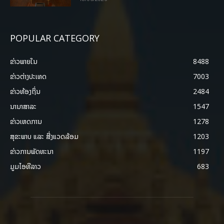
POPULAR CATEGORY
ຂ່າວພາຍ​ໃນ
8488
ຂ່າວຕ່າງປະເທດ
7003
ຂ່າວທ້ອງຖິ່ນ
2484
ນານາສາລະ
1547
ຂ່າວເຫດການ
1278
ສຸຂະພາບ ແລະ ສີ່ງແວດລ້ອມ
1203
ຂ່າວການພັດທະນາ
1197
ມູມໄອທີລາວ
683