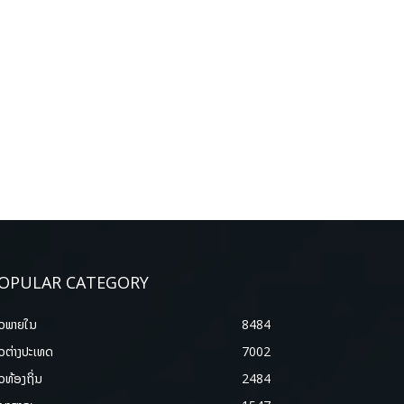
OPULAR CATEGORY
າວພາຍ​ໃນ
8484
າວຕ່າງປະເທດ
7002
າວທ້ອງຖິ່ນ
2484