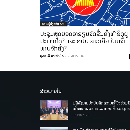
ຄວາມຮູ້ກ່ຽວກັບ AEC
ປະຊຸມສຸດຍອດອາຊຽນຈັດຂຶ້ນຄັ້ງທໍາອິດຢູ່
ປະເທດໃດ? ແລະ ສປປ ລາວເຄີຍເປັນເຈົ້າ
ພາບຈັກຄັ້ງ?
ບຸດສະດີ ສາຍນ້ຳມັດ
-
25/08/2016
ຂ່າວພາຍໃນ
ພິທີລົງນາມບົດບັນທຶກຄວາມເຂົ້າໃຈຮ່ວມມ
ເພື່ອພັດທະນາບຸກຄະລາກອນສື່ມວນຊົນ
06/08/2026