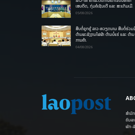
ລາວ-ໄທ ຍົກລະດັບການແກ້ໄຂບັນຫາຢາ
ເສບຕິດ, ກຸ່ມຄໍເຊັນເຕີ ແລະ ສະແກັມເມີ.
05/08/2026
ສືບຕໍ່ຊຸກຍູ້ ລາວ-ຫວຽດນາມ ສືບຕໍ່ຮ່ວມມ
ດ້ານພະລັງງານໄຟຟ້າ ດ້ານບໍ່ແຮ່ ແລະ ດ້ານ
ການຄ້າ.
04/08/2026
AB
ສຳນັກ
ຄົນລາ
ພັກ-ລັ