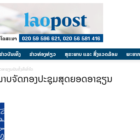
​ຂ່າວບັນເທິງ
​ຂ່າວທ່ອງທ່ຽວ
ສຸຂະພາບ ແລະ ສີ່ງແວດລ້ອມ
ພະຍາກ
າຊຽນເປັນຄັ້ງທີເທົ່າໃດ
້າພາບຈັດກອງປະຊຸມສຸດຍອດອາຊຽນ