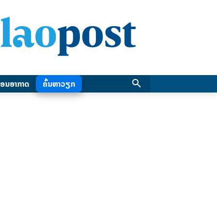
ອນອາກາດ
ຄົ້ນຫາວຽກ