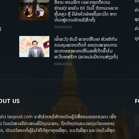
ນາ
ອີຣານ-ອາເມລິກາ ເຈລະຈາຍຸດຕິຄວາມ
ຂັດແຍ່ງ! ພາຍໃນ 60 ວັນນີ້ ຖ້າການເຈລະຈາ
ຂ່
ຫຼົ້ມເຫຼວ ຫຼື ມີຝ່າຍໃດຝ່າຍໜຶ່ງລະເມີດ ອາດ
ສຸ
ນໍາມາສູ່ຄວາມຂັດແຍ້ງອີກຄັ້ງ
18/06/2026
ຂ່
ື
ມູ
ເຝົ້າລະວັງ-ຮັບມື ພະຍາດອີໂບລາ ຫົວໜ້າກົມ
ຄວບຄຸມພະຍາດຕິດຕໍ່ ລາຍງານສະພາບການ
ລະບາດຂອງພະຍາດອີໂບລາທີ່ເກີດຂຶ້ນໃນ
ທະວີບອາຟຣິກາ (ລາວແມ່ນມີຄວາມສ່ຽງຕໍ່າ)
04/06/2026
OUT US
F
ຂ່າວ laopost.com ຈະສ້າງໂຕເອງໃຫ້ກາຍເປັນຜູ້ນຳສື່ອອນລາຍຂອງລາວ ເພື່ອ
ວ ໂດຍນຳສະເໜີຂ່າວສານທີ່ມີຄຸນນະພາບ, ຖືກຕ້ອງຕາມແນວທາງນະໂຍບາຍຂອງ
ດ, ເປັນປະໂຫຍດຕໍ່ຜູ້ຊົມໃຫ້ໄດ້ຫຼາກຫຼາຍທີ່ສຸດ, ຈະແຈ້ງທີ່ສຸດ ແລະວ່ອງໄວທີ່ສຸດ.