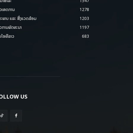
ນາສາລະ
1547
າວເຫດການ
1278
ຂະພາບ ແລະ ສີ່ງແວດລ້ອມ
1203
າວການພັດທະນາ
1197
ມໄອທີລາວ
683
OLLOW US