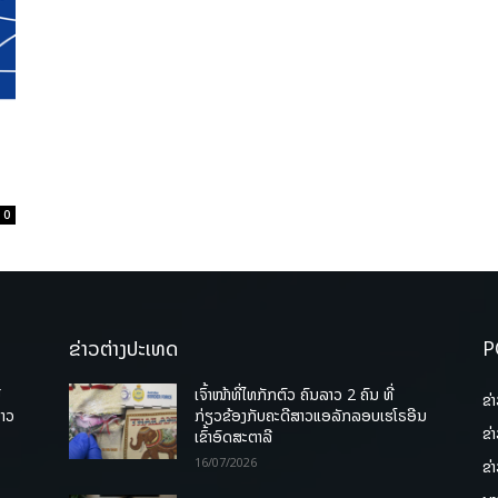
0
ຂ່າວຕ່າງປະເທດ
P
ື
ເຈົ້າໜ້າທີ່ໄທກັກຕົວ ຄົນລາວ 2 ຄົນ ທີ່
ຂ່
ລາວ
ກ່ຽວຂ້ອງກັບຄະດີສາວແອລັກລອບເຮໂຣອີນ
ຂ່
ເຂົ້າອົດສະຕາລີ
16/07/2026
ຂ່