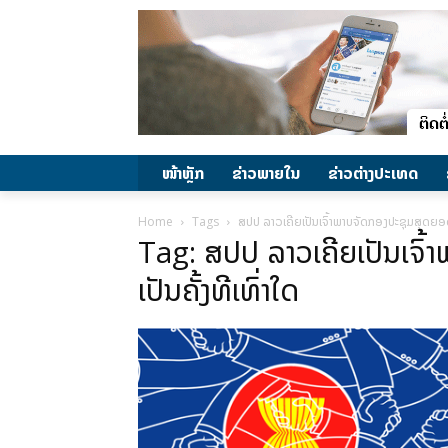
ໜ້າຫຼັກ
ຂ່າວພາຍ​ໃນ
ຂ່າວຕ່າງປະເທດ
Home
Tags
ສປປ ລາວເຄີຍເປັນເຈົ້າພາບຈັດກອງປະຊຸມສຸດຍອດອ
Tag: ສປປ ລາວເຄີຍເປັນເຈົ
ເປັນຄັ້ງທີເທົ່າໃດ