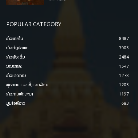
POPULAR CATEGORY
ຂ່າວພາຍ​ໃນ
8487
ຂ່າວຕ່າງປະເທດ
7003
ຂ່າວທ້ອງຖິ່ນ
2484
ນານາສາລະ
1547
ຂ່າວເຫດການ
1278
ສຸຂະພາບ ແລະ ສີ່ງແວດລ້ອມ
1203
ຂ່າວການພັດທະນາ
1197
ມູມໄອທີລາວ
683