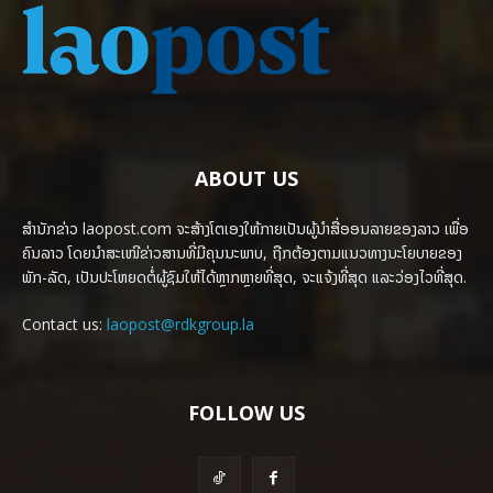
ABOUT US
ສຳນັກຂ່າວ laopost.com ຈະສ້າງໂຕເອງໃຫ້ກາຍເປັນຜູ້ນຳສື່ອອນລາຍຂອງລາວ ເພື່ອ
ຄົນລາວ ໂດຍນຳສະເໜີຂ່າວສານທີ່ມີຄຸນນະພາບ, ຖືກຕ້ອງຕາມແນວທາງນະໂຍບາຍຂອງ
ພັກ-ລັດ, ເປັນປະໂຫຍດຕໍ່ຜູ້ຊົມໃຫ້ໄດ້ຫຼາກຫຼາຍທີ່ສຸດ, ຈະແຈ້ງທີ່ສຸດ ແລະວ່ອງໄວທີ່ສຸດ.
Contact us:
laopost@rdkgroup.la
FOLLOW US