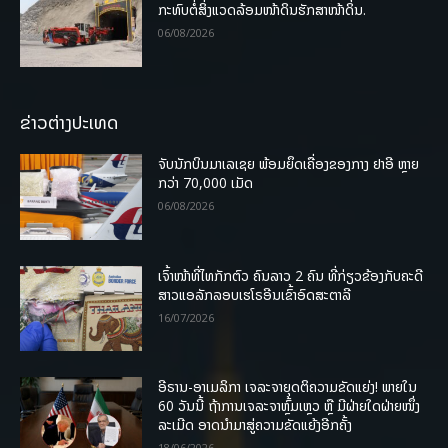
ກະທົບຕໍ່ສິ່ງແວດລ້ອມໜ້າດິນຮັກສາໜ້າດິນ.
06/08/2026
ຂ່າວຕ່າງປະເທດ
ຈັບນັກບິນມາເລເຊຍ ພ້ອມຍຶດເຄື່ອງຂອງກາງ ຢາອີ ຫຼາຍ
ກວ່າ 70,000 ເມັດ
06/08/2026
ເຈົ້າໜ້າທີ່ໄທກັກຕົວ ຄົນລາວ 2 ຄົນ ທີ່ກ່ຽວຂ້ອງກັບຄະດີ
ສາວແອລັກລອບເຮໂຣອີນເຂົ້າອົດສະຕາລີ
16/07/2026
ອີຣານ-ອາເມລິກາ ເຈລະຈາຍຸດຕິຄວາມຂັດແຍ່ງ! ພາຍໃນ
60 ວັນນີ້ ຖ້າການເຈລະຈາຫຼົ້ມເຫຼວ ຫຼື ມີຝ່າຍໃດຝ່າຍໜຶ່ງ
ລະເມີດ ອາດນໍາມາສູ່ຄວາມຂັດແຍ້ງອີກຄັ້ງ
18/06/2026