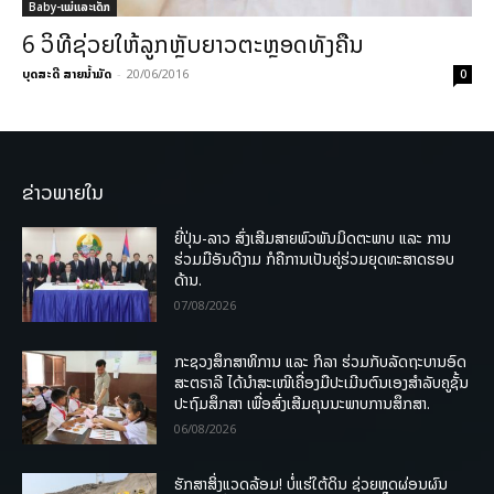
Baby-ແມ່ແລະເດັກ
6 ວິທີຊ່ວຍໃຫ້ລູກຫຼັບຍາວຕະຫຼອດທັງຄືນ
ບຸດສະດີ ສາຍນ້ຳມັດ
-
20/06/2016
0
ຂ່າວພາຍໃນ
ຍີ່ປຸ່ນ-ລາວ ສົ່ງເສີມສາຍພົວພັນມິດຕະພາບ ແລະ ການ
ຮ່ວມມືອັນດີງາມ ກໍຄືການເປັນຄູ່ຮ່ວມຍຸດທະສາດຮອບ
ດ້ານ.
07/08/2026
ກະຊວງສຶກສາທິການ ແລະ ກິລາ ຮ່ວມກັບລັດຖະບານອົດ
ສະຕຣາລີ ໄດ້ນຳສະເໜີເຄື່ອງມືປະເມີນຕົນເອງສຳລັບຄູຊັ້ນ
ປະຖົມສຶກສາ ເພື່ອສົ່ງເສີມຄຸນນະພາບການສຶກສາ.
06/08/2026
ຮັກສາສິ່ງແວດລ້ອມ! ບໍ່ແຮ່ໃຕ້ດິນ ຊ່ວຍຫຼຸດຜ່ອນຜົນ