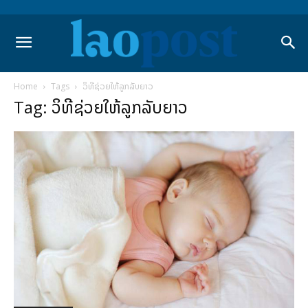
Home
Tags
ວິທີຊ່ວຍໃຫ້ລູກລັບຍາວ
Tag: ວິທີຊ່ວຍໃຫ້ລູກລັບຍາວ