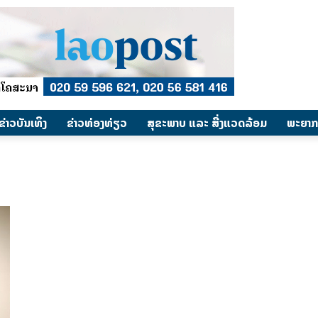
​ຂ່າວບັນເທິງ
​ຂ່າວທ່ອງທ່ຽວ
ສຸຂະພາບ ແລະ ສີ່ງແວດລ້ອມ
ພະຍາກ