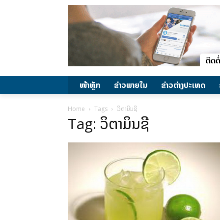
ໜ້າຫຼັກ
ຂ່າວພາຍ​ໃນ
ຂ່າວຕ່າງປະເທດ
Home
Tags
ວິຕາມິນຊີ
Tag: ວິຕາມິນຊີ