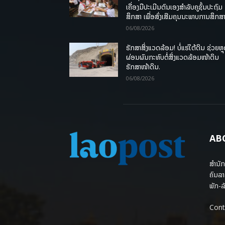
ເຄື່ອງມືປະເມີນຕົນເອງສຳລັບຄູຊັ້ນປະຖົມ
ສຶກສາ ເພື່ອສົ່ງເສີມຄຸນນະພາບການສຶກສາ
06/08/2026
ຮັກສາສິ່ງແວດລ້ອມ! ບໍ່ແຮ່ໃຕ້ດິນ ຊ່ວຍຫຼ
ຜ່ອນຜົນກະທົບຕໍ່ສິ່ງແວດລ້ອມໜ້າດິນ
ຮັກສາໜ້າດິນ.
06/08/2026
AB
ສຳນັກ
ຄົນລາ
ພັກ-ລັ
Cont