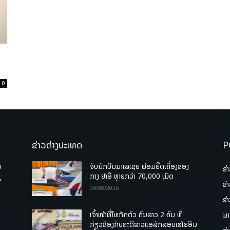
ງ
0
ຂ່າວຕ່າງປະເທດ
P
ບ
ຈັບນັກບິນມາເລເຊຍ ພ້ອມຍຶດເຄື່ອງຂອງ
ຂ່
່
ກາງ ຢາອີ ຫຼາຍກວ່າ 70,000 ເມັດ
ຂ່
06/08/2026
ຂ່
ເຈົ້າໜ້າທີ່ໄທກັກຕົວ ຄົນລາວ 2 ຄົນ ທີ່
ນາ
ກ່ຽວຂ້ອງກັບຄະດີສາວແອລັກລອບເຮໂຣອີນ