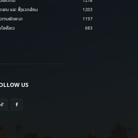
າວເຫດການ
1278
ຂະພາບ ແລະ ສີ່ງແວດລ້ອມ
1203
າວການພັດທະນາ
1197
ມໄອທີລາວ
683
OLLOW US