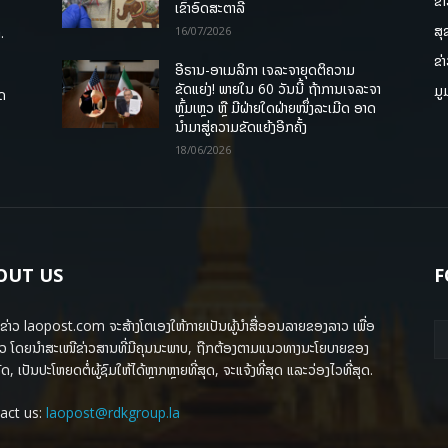
ຂ່
ເຂົ້າອົດສະຕາລີ
ສຸ
.
16/07/2026
ຂ່
ອີຣານ-ອາເມລິກາ ເຈລະຈາຍຸດຕິຄວາມ
ຂັດແຍ່ງ! ພາຍໃນ 60 ວັນນີ້ ຖ້າການເຈລະຈາ
ມູ
ຸດ
ຫຼົ້ມເຫຼວ ຫຼື ມີຝ່າຍໃດຝ່າຍໜຶ່ງລະເມີດ ອາດ
ນໍາມາສູ່ຄວາມຂັດແຍ້ງອີກຄັ້ງ
18/06/2026
OUT US
F
ຂ່າວ laopost.com ຈະສ້າງໂຕເອງໃຫ້ກາຍເປັນຜູ້ນຳສື່ອອນລາຍຂອງລາວ ເພື່ອ
ວ ໂດຍນຳສະເໜີຂ່າວສານທີ່ມີຄຸນນະພາບ, ຖືກຕ້ອງຕາມແນວທາງນະໂຍບາຍຂອງ
ດ, ເປັນປະໂຫຍດຕໍ່ຜູ້ຊົມໃຫ້ໄດ້ຫຼາກຫຼາຍທີ່ສຸດ, ຈະແຈ້ງທີ່ສຸດ ແລະວ່ອງໄວທີ່ສຸດ.
act us:
laopost@rdkgroup.la