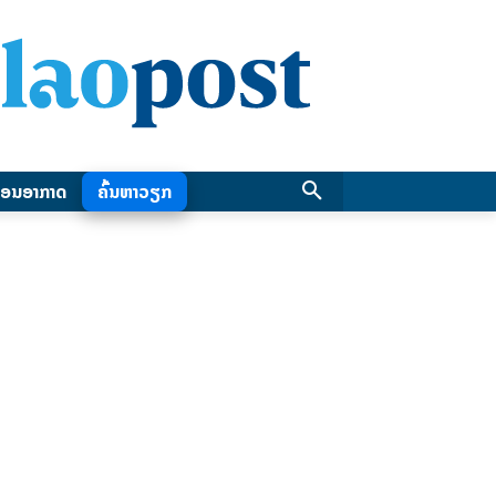
ອນອາກາດ
ຄົ້ນຫາວຽກ