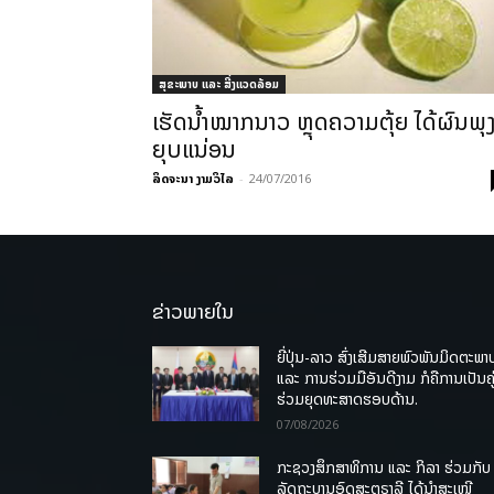
ສຸຂະພາບ ແລະ ສີ່ງແວດລ້ອມ
ເຮັດນ້ຳໝາກນາວ ຫຼຸດຄວາມຕຸ້ຍ ໄດ້ຜົນພຸ
ຍຸບແນ່ອນ
ລິດຈະນາ ງາມວິໄລ
-
24/07/2016
ຂ່າວພາຍໃນ
ຍີ່ປຸ່ນ-ລາວ ສົ່ງເສີມສາຍພົວພັນມິດຕະພາ
ແລະ ການຮ່ວມມືອັນດີງາມ ກໍຄືການເປັນຄູ
ຮ່ວມຍຸດທະສາດຮອບດ້ານ.
07/08/2026
ກະຊວງສຶກສາທິການ ແລະ ກິລາ ຮ່ວມກັບ
ລັດຖະບານອົດສະຕຣາລີ ໄດ້ນຳສະເໜີ