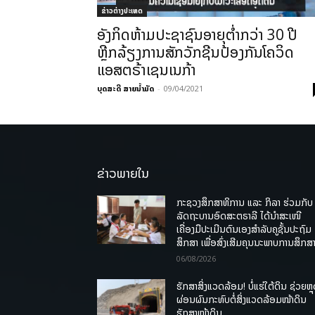
ຂ່າວຕ່າງປະເທດ
ອັງກິດຫ້າມປະຊາຊົນອາຍຸຕ່ຳກວ່າ 30 ປີ
ຫຼີກລ້ຽງການສັກວັກຊີນປ້ອງກັນໂຄວິດ
ແອສຕຣ້າເຊນເນກ້າ
ບຸດສະດີ ສາຍນ້ຳມັດ
-
09/04/2021
ຂ່າວພາຍໃນ
ກະຊວງສຶກສາທິການ ແລະ ກິລາ ຮ່ວມກັບ
ລັດຖະບານອົດສະຕຣາລີ ໄດ້ນຳສະເໜີ
ເຄື່ອງມືປະເມີນຕົນເອງສຳລັບຄູຊັ້ນປະຖົມ
ສຶກສາ ເພື່ອສົ່ງເສີມຄຸນນະພາບການສຶກສາ
06/08/2026
ຮັກສາສິ່ງແວດລ້ອມ! ບໍ່ແຮ່ໃຕ້ດິນ ຊ່ວຍຫຼ
ຜ່ອນຜົນກະທົບຕໍ່ສິ່ງແວດລ້ອມໜ້າດິນ
ຮັກສາໜ້າດິນ.