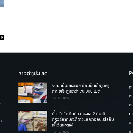
0
ຂ່າວຕ່າງປະເທດ
P
ຈັບນັກບິນມາເລເຊຍ ພ້ອມຍຶດເຄື່ອງຂອງ
ຂ່
ກາງ ຢາອີ ຫຼາຍກວ່າ 70,000 ເມັດ
ຂ່
06/08/2026
.
ຂ່
ເຈົ້າໜ້າທີ່ໄທກັກຕົວ ຄົນລາວ 2 ຄົນ ທີ່
ນາ
ກ່ຽວຂ້ອງກັບຄະດີສາວແອລັກລອບເຮໂຣອີນ
ຸດ
ຂ່
ເຂົ້າອົດສະຕາລີ
ສຸ
16/07/2026