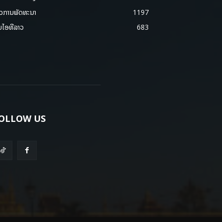
າວການພັດທະນາ
1197
ມໄອທີລາວ
683
OLLOW US