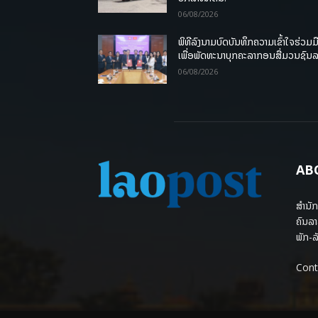
06/08/2026
ພິທີລົງນາມບົດບັນທຶກຄວາມເຂົ້າໃຈຮ່ວມມ
ເພື່ອພັດທະນາບຸກຄະລາກອນສື່ມວນຊົນ
06/08/2026
AB
ສຳນັກ
ຄົນລາ
ພັກ-ລັ
Cont