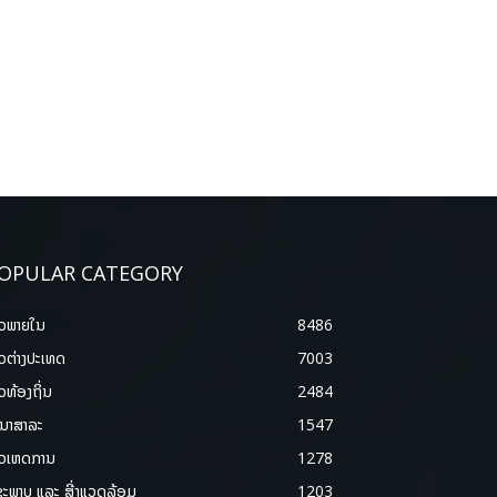
OPULAR CATEGORY
າວພາຍ​ໃນ
8486
າວຕ່າງປະເທດ
7003
າວທ້ອງຖິ່ນ
2484
ນາສາລະ
1547
າວເຫດການ
1278
ຂະພາບ ແລະ ສີ່ງແວດລ້ອມ
1203