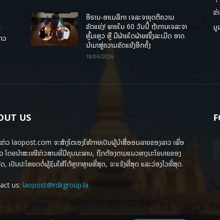
ຂ່
ອີຣານ-ອາເມລິກາ ເຈລະຈາຍຸດຕິຄວາມ
ຂັດແຍ່ງ! ພາຍໃນ 60 ວັນນີ້ ຖ້າການເຈລະຈາ
ມູ
ື
ຫຼົ້ມເຫຼວ ຫຼື ມີຝ່າຍໃດຝ່າຍໜຶ່ງລະເມີດ ອາດ
ລາວ
ນໍາມາສູ່ຄວາມຂັດແຍ້ງອີກຄັ້ງ
18/06/2026
OUT US
F
ຂ່າວ laopost.com ຈະສ້າງໂຕເອງໃຫ້ກາຍເປັນຜູ້ນຳສື່ອອນລາຍຂອງລາວ ເພື່ອ
ວ ໂດຍນຳສະເໜີຂ່າວສານທີ່ມີຄຸນນະພາບ, ຖືກຕ້ອງຕາມແນວທາງນະໂຍບາຍຂອງ
ດ, ເປັນປະໂຫຍດຕໍ່ຜູ້ຊົມໃຫ້ໄດ້ຫຼາກຫຼາຍທີ່ສຸດ, ຈະແຈ້ງທີ່ສຸດ ແລະວ່ອງໄວທີ່ສຸດ.
act us:
laopost@rdkgroup.la