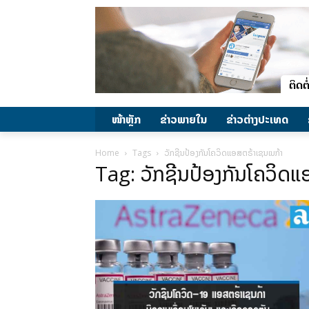
ໜ້າຫຼັກ
ຂ່າວພາຍ​ໃນ
ຂ່າວຕ່າງປະເທດ
Home
Tags
ວັກຊີນປ້ອງກັນໂຄວິດແອສຕຣ້າເຊນເນກ້າ
Tag: ວັກຊີນປ້ອງກັນໂຄວິດແ