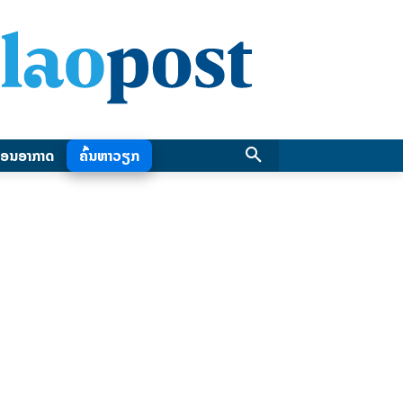
ອນອາກາດ
ຄົ້ນຫາວຽກ