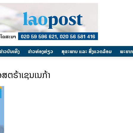
​ຂ່າວບັນເທິງ
​ຂ່າວທ່ອງທ່ຽວ
ສຸຂະພາບ ແລະ ສີ່ງແວດລ້ອມ
ພະຍາກ
ອສຕຣ້າເຊນເນກ້າ