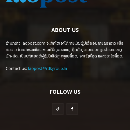
ABOUT US
ສຳນັກຂ່າວ laopost.com ຈະສ້າງໂຕເອງໃຫ້ກາຍເປັນຜູ້ນຳສື່ອອນລາຍຂອງລາວ ເພື່ອ
ຄົນລາວ ໂດຍນຳສະເໜີຂ່າວສານທີ່ມີຄຸນນະພາບ, ຖືກຕ້ອງຕາມແນວທາງນະໂຍບາຍຂອງ
ພັກ-ລັດ, ເປັນປະໂຫຍດຕໍ່ຜູ້ຊົມໃຫ້ໄດ້ຫຼາກຫຼາຍທີ່ສຸດ, ຈະແຈ້ງທີ່ສຸດ ແລະວ່ອງໄວທີ່ສຸດ.
Contact us:
laopost@rdkgroup.la
FOLLOW US