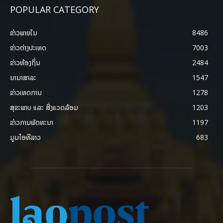
POPULAR CATEGORY
ຂ່າວພາຍ​ໃນ
8486
ຂ່າວຕ່າງປະເທດ
7003
ຂ່າວທ້ອງຖິ່ນ
2484
ນານາສາລະ
1547
ຂ່າວເຫດການ
1278
ສຸຂະພາບ ແລະ ສີ່ງແວດລ້ອມ
1203
ຂ່າວການພັດທະນາ
1197
ມູມໄອທີລາວ
683