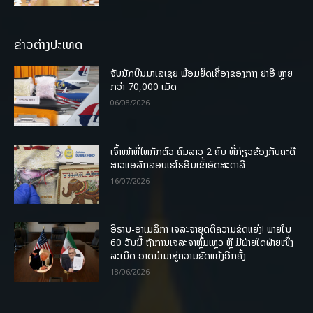
ຂ່າວຕ່າງປະເທດ
ຈັບນັກບິນມາເລເຊຍ ພ້ອມຍຶດເຄື່ອງຂອງກາງ ຢາອີ ຫຼາຍ
ກວ່າ 70,000 ເມັດ
06/08/2026
ເຈົ້າໜ້າທີ່ໄທກັກຕົວ ຄົນລາວ 2 ຄົນ ທີ່ກ່ຽວຂ້ອງກັບຄະດີ
ສາວແອລັກລອບເຮໂຣອີນເຂົ້າອົດສະຕາລີ
16/07/2026
ອີຣານ-ອາເມລິກາ ເຈລະຈາຍຸດຕິຄວາມຂັດແຍ່ງ! ພາຍໃນ
60 ວັນນີ້ ຖ້າການເຈລະຈາຫຼົ້ມເຫຼວ ຫຼື ມີຝ່າຍໃດຝ່າຍໜຶ່ງ
ລະເມີດ ອາດນໍາມາສູ່ຄວາມຂັດແຍ້ງອີກຄັ້ງ
18/06/2026