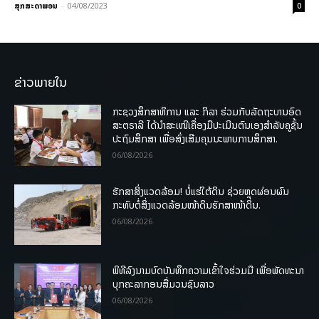
ສຸກສະດາພອນ
-
04/08/2023
0
ຂ່າວພາຍໃນ
ກະຊວງສຶກສາທິການ ແລະ ກິລາ ຮ່ວມກັບລັດຖະບານອົດ
ສະຕຣາລີ ໄດ້ນຳສະເໜີເຄື່ອງມືປະເມີນຕົນເອງສຳລັບຄູຊັ້ນ
ປະຖົມສຶກສາ ເພື່ອສົ່ງເສີມຄຸນນະພາບການສຶກສາ.
06/08/2026
ຮັກສາສິ່ງແວດລ້ອມ! ບໍ່ແຮ່ໃຕ້ດິນ ຊ່ວຍຫຼຸດຜ່ອນຜົນ
ກະທົບຕໍ່ສິ່ງແວດລ້ອມໜ້າດິນຮັກສາໜ້າດິນ.
06/08/2026
ພິທີລົງນາມບົດບັນທຶກຄວາມເຂົ້າໃຈຮ່ວມມື ເພື່ອພັດທະນາ
ບຸກຄະລາກອນສື່ມວນຊົນລາວ
06/08/2026