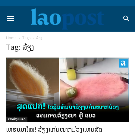
Home
Tags
ລ້ຽງ
Tag: ລ້ຽງ
ຂ່າວຕ່າງປະເທດ
ເທຣນມາໃໝ່! ລ້ຽງແກ່ນໝາກມ່ວງແທນສັດ