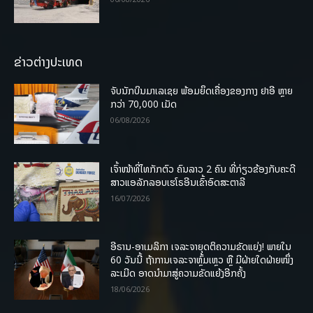
ຂ່າວຕ່າງປະເທດ
ຈັບນັກບິນມາເລເຊຍ ພ້ອມຍຶດເຄື່ອງຂອງກາງ ຢາອີ ຫຼາຍ
ກວ່າ 70,000 ເມັດ
06/08/2026
ເຈົ້າໜ້າທີ່ໄທກັກຕົວ ຄົນລາວ 2 ຄົນ ທີ່ກ່ຽວຂ້ອງກັບຄະດີ
ສາວແອລັກລອບເຮໂຣອີນເຂົ້າອົດສະຕາລີ
16/07/2026
ອີຣານ-ອາເມລິກາ ເຈລະຈາຍຸດຕິຄວາມຂັດແຍ່ງ! ພາຍໃນ
60 ວັນນີ້ ຖ້າການເຈລະຈາຫຼົ້ມເຫຼວ ຫຼື ມີຝ່າຍໃດຝ່າຍໜຶ່ງ
ລະເມີດ ອາດນໍາມາສູ່ຄວາມຂັດແຍ້ງອີກຄັ້ງ
18/06/2026