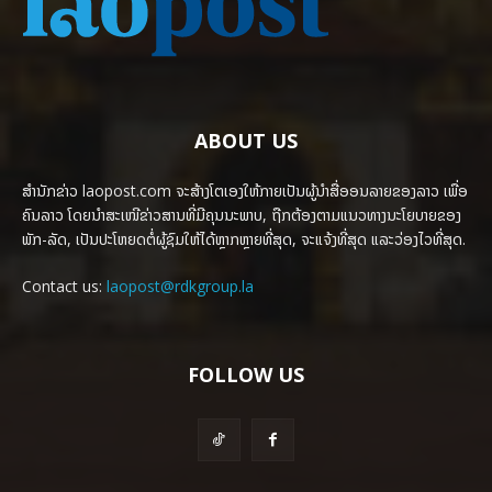
ABOUT US
ສຳນັກຂ່າວ laopost.com ຈະສ້າງໂຕເອງໃຫ້ກາຍເປັນຜູ້ນຳສື່ອອນລາຍຂອງລາວ ເພື່ອ
ຄົນລາວ ໂດຍນຳສະເໜີຂ່າວສານທີ່ມີຄຸນນະພາບ, ຖືກຕ້ອງຕາມແນວທາງນະໂຍບາຍຂອງ
ພັກ-ລັດ, ເປັນປະໂຫຍດຕໍ່ຜູ້ຊົມໃຫ້ໄດ້ຫຼາກຫຼາຍທີ່ສຸດ, ຈະແຈ້ງທີ່ສຸດ ແລະວ່ອງໄວທີ່ສຸດ.
Contact us:
laopost@rdkgroup.la
FOLLOW US