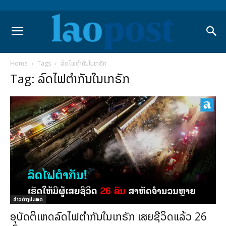
Home
Tags
ລົດໄຟຕຳກັນໃນເກຣັກ
Tag: ລົດໄຟຕຳກັນໃນເກຣັກ
ຂ່າວຕ່າງປະເທດ
ອຸບັດຕິເຫດລົດໄຟຕຳກັນໃນເກຣັກ ເສຍຊີວິດແລ້ວ 26