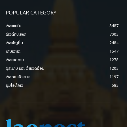
POPULAR CATEGORY
ຂ່າວພາຍ​ໃນ
8487
ຂ່າວຕ່າງປະເທດ
7003
ຂ່າວທ້ອງຖິ່ນ
2484
ນານາສາລະ
1547
ຂ່າວເຫດການ
1278
ສຸຂະພາບ ແລະ ສີ່ງແວດລ້ອມ
1203
ຂ່າວການພັດທະນາ
1197
ມູມໄອທີລາວ
683