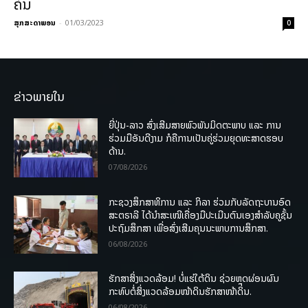
ຄົນ
ສຸກສະດາພອນ
-
01/03/2023
0
ຂ່າວພາຍໃນ
ຍີ່ປຸ່ນ-ລາວ ສົ່ງເສີມສາຍພົວພັນມິດຕະພາບ ແລະ ການ
ຮ່ວມມືອັນດີງາມ ກໍຄືການເປັນຄູ່ຮ່ວມຍຸດທະສາດຮອບ
ດ້ານ.
07/08/2026
ກະຊວງສຶກສາທິການ ແລະ ກິລາ ຮ່ວມກັບລັດຖະບານອົດ
ສະຕຣາລີ ໄດ້ນຳສະເໜີເຄື່ອງມືປະເມີນຕົນເອງສຳລັບຄູຊັ້ນ
ປະຖົມສຶກສາ ເພື່ອສົ່ງເສີມຄຸນນະພາບການສຶກສາ.
06/08/2026
ຮັກສາສິ່ງແວດລ້ອມ! ບໍ່ແຮ່ໃຕ້ດິນ ຊ່ວຍຫຼຸດຜ່ອນຜົນ
ກະທົບຕໍ່ສິ່ງແວດລ້ອມໜ້າດິນຮັກສາໜ້າດິນ.
06/08/2026