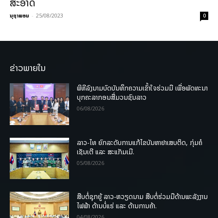
ສະອາດ
ນຸຖາພອນ
-
25/08/2023
0
ຂ່າວພາຍໃນ
ພິທີລົງນາມບົດບັນທຶກຄວາມເຂົ້າໃຈຮ່ວມມື ເພື່ອພັດທະນາ
ບຸກຄະລາກອນສື່ມວນຊົນລາວ
06/08/2026
ລາວ-ໄທ ຍົກລະດັບການແກ້ໄຂບັນຫາຢາເສບຕິດ, ກຸ່ມຄໍ
ເຊັນເຕີ ແລະ ສະແກັມເມີ.
05/08/2026
ສືບຕໍ່ຊຸກຍູ້ ລາວ-ຫວຽດນາມ ສືບຕໍ່ຮ່ວມມືດ້ານພະລັງງານ
ໄຟຟ້າ ດ້ານບໍ່ແຮ່ ແລະ ດ້ານການຄ້າ.
04/08/2026