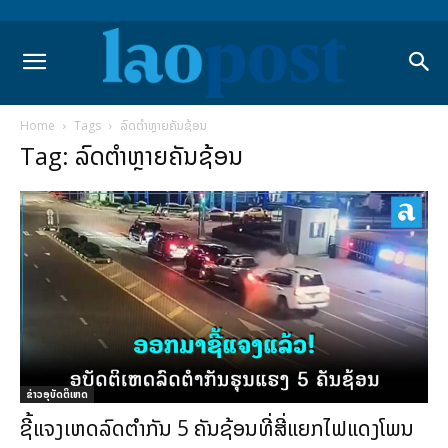
Home
Tags
ລົດຕຳຫຼາຍຄັນຊ້ອນ
Tag: ລົດຕຳຫຼາຍຄັນຊ້ອນ
ຂ່າວອຸບັດຕິເຫດ
ຊີ້ແຈງເຫດລົດຕໍາກັນ 5 ຄັນຊ້ອນທີ່ສີ່ແຍກໄຟແດງໂພນ