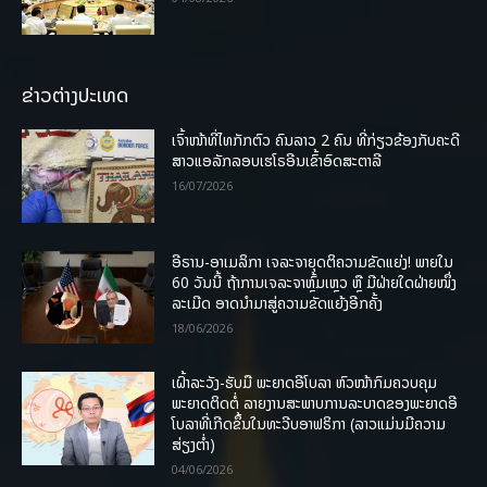
ຂ່າວຕ່າງປະເທດ
ເຈົ້າໜ້າທີ່ໄທກັກຕົວ ຄົນລາວ 2 ຄົນ ທີ່ກ່ຽວຂ້ອງກັບຄະດີ
ສາວແອລັກລອບເຮໂຣອີນເຂົ້າອົດສະຕາລີ
16/07/2026
ອີຣານ-ອາເມລິກາ ເຈລະຈາຍຸດຕິຄວາມຂັດແຍ່ງ! ພາຍໃນ
60 ວັນນີ້ ຖ້າການເຈລະຈາຫຼົ້ມເຫຼວ ຫຼື ມີຝ່າຍໃດຝ່າຍໜຶ່ງ
ລະເມີດ ອາດນໍາມາສູ່ຄວາມຂັດແຍ້ງອີກຄັ້ງ
18/06/2026
ເຝົ້າລະວັງ-ຮັບມື ພະຍາດອີໂບລາ ຫົວໜ້າກົມຄວບຄຸມ
ພະຍາດຕິດຕໍ່ ລາຍງານສະພາບການລະບາດຂອງພະຍາດອີ
ໂບລາທີ່ເກີດຂຶ້ນໃນທະວີບອາຟຣິກາ (ລາວແມ່ນມີຄວາມ
ສ່ຽງຕໍ່າ)
04/06/2026