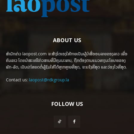
ABOUT US
ສຳນັກຂ່າວ laopost.com ຈະສ້າງໂຕເອງໃຫ້ກາຍເປັນຜູ້ນຳສື່ອອນລາຍຂອງລາວ ເພື່ອ
ຄົນລາວ ໂດຍນຳສະເໜີຂ່າວສານທີ່ມີຄຸນນະພາບ, ຖືກຕ້ອງຕາມແນວທາງນະໂຍບາຍຂອງ
ພັກ-ລັດ, ເປັນປະໂຫຍດຕໍ່ຜູ້ຊົມໃຫ້ໄດ້ຫຼາກຫຼາຍທີ່ສຸດ, ຈະແຈ້ງທີ່ສຸດ ແລະວ່ອງໄວທີ່ສຸດ.
Contact us:
laopost@rdkgroup.la
FOLLOW US