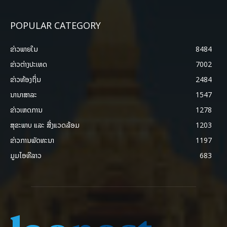
POPULAR CATEGORY
ຂ່າວພາຍ​ໃນ
8484
ຂ່າວຕ່າງປະເທດ
7002
ຂ່າວທ້ອງຖິ່ນ
2484
ນານາສາລະ
1547
ຂ່າວເຫດການ
1278
ສຸຂະພາບ ແລະ ສີ່ງແວດລ້ອມ
1203
ຂ່າວການພັດທະນາ
1197
ມູມໄອທີລາວ
683