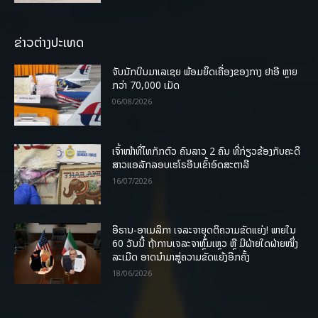
ຂ່າວຕ່າງປະເທດ
ຈັບນັກບິນມາເລເຊຍ ພ້ອມຍຶດເຄື່ອງຂອງກາງ ຢາອີ ຫຼາຍ
ກວ່າ 70,000 ເມັດ
06/08/2026
ເຈົ້າໜ້າທີ່ໄທກັກຕົວ ຄົນລາວ 2 ຄົນ ທີ່ກ່ຽວຂ້ອງກັບຄະດີ
ສາວແອລັກລອບເຮໂຣອີນເຂົ້າອົດສະຕາລີ
16/07/2026
ອີຣານ-ອາເມລິກາ ເຈລະຈາຍຸດຕິຄວາມຂັດແຍ່ງ! ພາຍໃນ
60 ວັນນີ້ ຖ້າການເຈລະຈາຫຼົ້ມເຫຼວ ຫຼື ມີຝ່າຍໃດຝ່າຍໜຶ່ງ
ລະເມີດ ອາດນໍາມາສູ່ຄວາມຂັດແຍ້ງອີກຄັ້ງ
18/06/2026