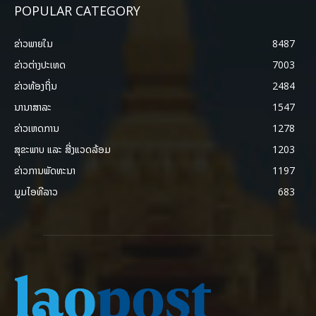
POPULAR CATEGORY
ຂ່າວພາຍ​ໃນ
8487
ຂ່າວຕ່າງປະເທດ
7003
ຂ່າວທ້ອງຖິ່ນ
2484
ນານາສາລະ
1547
ຂ່າວເຫດການ
1278
ສຸຂະພາບ ແລະ ສີ່ງແວດລ້ອມ
1203
ຂ່າວການພັດທະນາ
1197
ມູມໄອທີລາວ
683