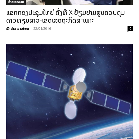
ຂ່າວເຫດການ
ແຂກກອງປະຊຸມໃຫຍ່ ຄັ້ງທີ X ຢ້ຽມຢາມສູນຄວບຄຸມ
ດາວທຽມລາວ-ເຂດເສດຖະກິດສະເພາະ
ນັກຂ່າວ ລາວໂພສ
-
22/01/2016
0