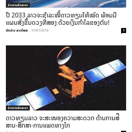
ຂ່າວການພັດທະນາ
ປີ 2033 ລາວຈະຊຳລະໜີ້ດາວທຽມໃຫ້ໝົດ ພ້ອມມີ
ແຜນສົ່ງຂຶ້ນດວງທີສອງ ດ້ວຍເງິນກຳໄລຂອງຕົນ!
ນັກຂ່າວ ລາວໂພສ
-
07/01/2016
0
ຂ່າວການພັດທະນາ
ດາວທຽມລາວ ຈະສະໜອງຄວາມສະດວກ ດ້ານການສ່ື
ສານ-ສຶກສາ-ການແພດທາງໄກ