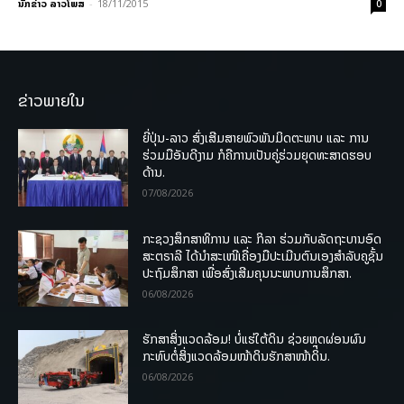
ນັກຂ່າວ ລາວໂພສ
-
18/11/2015
0
ຂ່າວພາຍໃນ
ຍີ່ປຸ່ນ-ລາວ ສົ່ງເສີມສາຍພົວພັນມິດຕະພາບ ແລະ ການ
ຮ່ວມມືອັນດີງາມ ກໍຄືການເປັນຄູ່ຮ່ວມຍຸດທະສາດຮອບ
ດ້ານ.
07/08/2026
ກະຊວງສຶກສາທິການ ແລະ ກິລາ ຮ່ວມກັບລັດຖະບານອົດ
ສະຕຣາລີ ໄດ້ນຳສະເໜີເຄື່ອງມືປະເມີນຕົນເອງສຳລັບຄູຊັ້ນ
ປະຖົມສຶກສາ ເພື່ອສົ່ງເສີມຄຸນນະພາບການສຶກສາ.
06/08/2026
ຮັກສາສິ່ງແວດລ້ອມ! ບໍ່ແຮ່ໃຕ້ດິນ ຊ່ວຍຫຼຸດຜ່ອນຜົນ
ກະທົບຕໍ່ສິ່ງແວດລ້ອມໜ້າດິນຮັກສາໜ້າດິນ.
06/08/2026