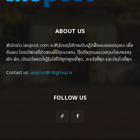
ABOUT US
ສຳນັກຂ່າວ laopost.com ຈະສ້າງໂຕເອງໃຫ້ກາຍເປັນຜູ້ນຳສື່ອອນລາຍຂອງລາວ ເພື່ອ
ຄົນລາວ ໂດຍນຳສະເໜີຂ່າວສານທີ່ມີຄຸນນະພາບ, ຖືກຕ້ອງຕາມແນວທາງນະໂຍບາຍຂອງ
ພັກ-ລັດ, ເປັນປະໂຫຍດຕໍ່ຜູ້ຊົມໃຫ້ໄດ້ຫຼາກຫຼາຍທີ່ສຸດ, ຈະແຈ້ງທີ່ສຸດ ແລະວ່ອງໄວທີ່ສຸດ.
Contact us:
laopost@rdkgroup.la
FOLLOW US